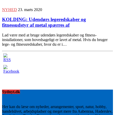
NYHED
23. marts 2020
KOLDING: Udendørs legeredskaber og
fitnessudstyr af metal spærres af
Lad være med at bruge udendørs legeredskaber og fitness-
installationer, som hovedsageligt er lavet af metal. Hvis du bruger
lege- og fitnessredskaber, hvor du er i…
Sydnyt.dk
Her kan du læse om nyheder, arrangementer, sport, natur, hobby,
handelslivet, arbejdspladser og meget mere fra Aabenraa, Haderslev,