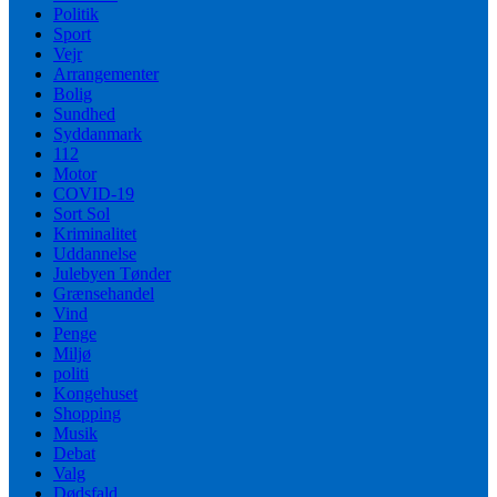
Politik
Sport
Vejr
Arrangementer
Bolig
Sundhed
Syddanmark
112
Motor
COVID-19
Sort Sol
Kriminalitet
Uddannelse
Julebyen Tønder
Grænsehandel
Vind
Penge
Miljø
politi
Kongehuset
Shopping
Musik
Debat
Valg
Dødsfald