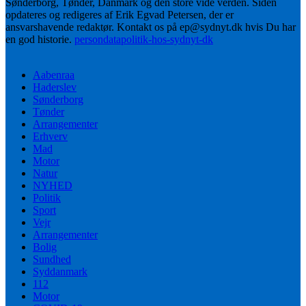
Sønderborg, Tønder, Danmark og den store vide verden. Siden
opdateres og redigeres af Erik Egvad Petersen, der er
ansvarshavende redaktør. Kontakt os på ep@sydnyt.dk hvis Du har
en god historie.
persondatapolitik-hos-sydnyt-dk
Aabenraa
Haderslev
Sønderborg
Tønder
Arrangementer
Erhverv
Mad
Motor
Natur
NYHED
Politik
Sport
Vejr
Arrangementer
Bolig
Sundhed
Syddanmark
112
Motor