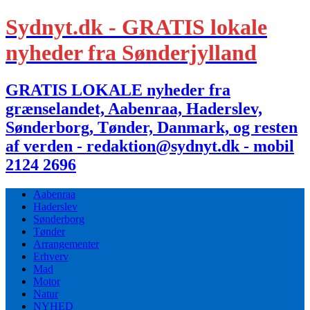
Sydnyt.dk - GRATIS lokale
nyheder fra Sønderjylland
GRATIS LOKALE nyheder fra
grænselandet, Aabenraa, Haderslev,
Sønderborg, Tønder, Danmark, og resten
af verden - redaktion@sydnyt.dk - mobil
2124 2696
Aabenraa
Haderslev
Sønderborg
Tønder
Arrangementer
Erhverv
Mad
Motor
Natur
NYHED