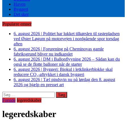
Haven
Byggeri
Det sker
Populære emner
6. august 2026
|
Politiet har lukket tilkørslen til rastepladsen
ved Øster Løgum på motorvejen i nordgående spor torsdag
aften
6. august 2026
|
Forurening på Cheminovas gamle
fabriksgrund bliver nu indkapslet
6. august 2026
|
DM i Ballonflyvning 2026 – Sådan kan du
også se de flotte balloner når de starter
6. august 2026
|
Byggeri: Biokul i letklinkerblokke skal
reducere CO₂-aftrykket i dansk byggeri
6. august 2026
|
Tæl pindsvin nu på lørdag den 8. august
2026 og hjælp en presset art
Søg
efter:
Forside
legeredskaber
legeredskaber