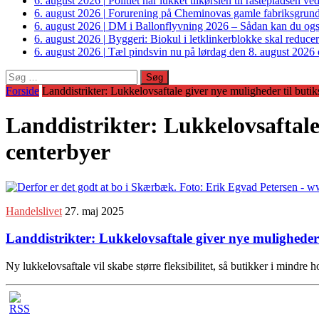
6. august 2026
|
Politiet har lukket tilkørslen til rastepladsen
6. august 2026
|
Forurening på Cheminovas gamle fabriksgrund 
6. august 2026
|
DM i Ballonflyvning 2026 – Sådan kan du også s
6. august 2026
|
Byggeri: Biokul i letklinkerblokke skal reduce
6. august 2026
|
Tæl pindsvin nu på lørdag den 8. august 2026 o
Søg
efter:
Forside
Landdistrikter: Lukkelovsaftale giver nye muligheder til buti
Landdistrikter: Lukkelovsaftale
centerbyer
Handelslivet
27. maj 2025
Landdistrikter: Lukkelovsaftale giver nye muligheder 
Ny lukkelovsaftale vil skabe større fleksibilitet, så butikker i mindr