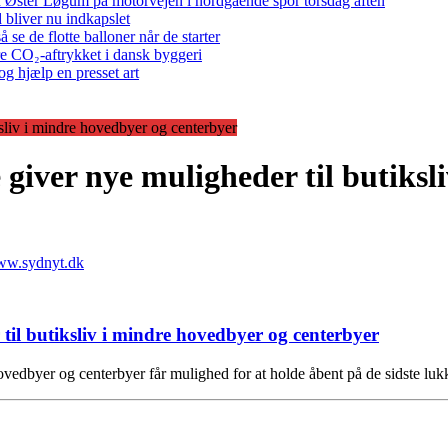
 ved Øster Løgum på motorvejen i nordgående spor torsdag aften
bliver nu indkapslet
e de flotte balloner når de starter
re CO₂-aftrykket i dansk byggeri
g hjælp en presset art
ksliv i mindre hovedbyer og centerbyer
 giver nye muligheder til butiksl
til butiksliv i mindre hovedbyer og centerbyer
e hovedbyer og centerbyer får mulighed for at holde åbent på de sidste 