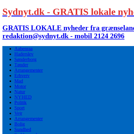
Sydnyt.dk - GRATIS lokale nyh
GRATIS LOKALE nyheder fra grænselandet,
redaktion@sydnyt.dk - mobil 2124 2696
Aabenraa
Haderslev
Sønderborg
Tønder
Arrangementer
Erhverv
Mad
Motor
Natur
NYHED
Politik
Sport
Vejr
Arrangementer
Bolig
Sundhed