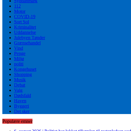
Syddanmark
112
Motor
COVID-19
Sort Sol
Kriminalitet
Uddannelse
Julebyen Tønder
Grænsehandel
Vind
Penge
Miljø
politi
Kongehuset
Shopping
Musik
Debat
Valg
Dødsfald
Haven
Byggeri
Det sker
Populære emner