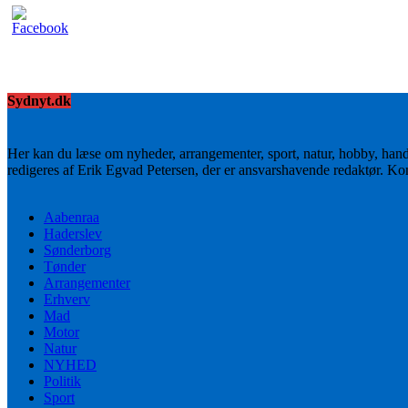
Sydnyt.dk
Her kan du læse om nyheder, arrangementer, sport, natur, hobby, han
redigeres af Erik Egvad Petersen, der er ansvarshavende redaktør. K
Aabenraa
Haderslev
Sønderborg
Tønder
Arrangementer
Erhverv
Mad
Motor
Natur
NYHED
Politik
Sport