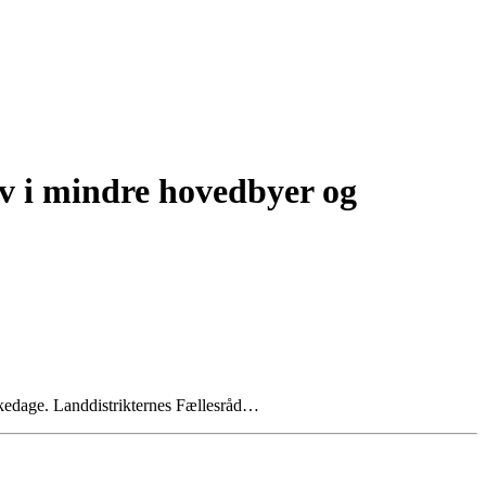
iv i mindre hovedbyer og
lukkedage. Landdistrikternes Fællesråd…