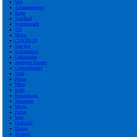
Vejr
Arrangementer
Bolig
Sundhed
Syddanmark
112
Motor
COVID-19
Sort Sol
Kriminalitet
Uddannelse
Julebyen Tønder
Grænsehandel
Vind
Penge
Miljø
politi
Kongehuset
Shopping
Musik
Debat
Valg
Dødsfald
Haven
Byggeri