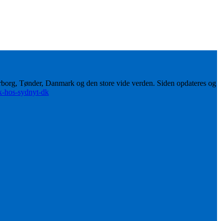
erborg, Tønder, Danmark og den store vide verden. Siden opdateres og
ik-hos-sydnyt-dk