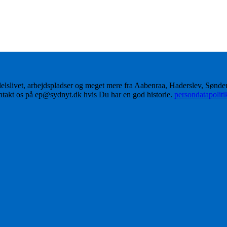
delslivet, arbejdspladser og meget mere fra Aabenraa, Haderslev, Sønd
ontakt os på ep@sydnyt.dk hvis Du har en god historie.
persondatapolit