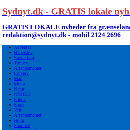
Sydnyt.dk - GRATIS lokale nyh
GRATIS LOKALE nyheder fra grænselandet,
redaktion@sydnyt.dk - mobil 2124 2696
Aabenraa
Haderslev
Sønderborg
Tønder
Arrangementer
Erhverv
Mad
Motor
Natur
NYHED
Politik
Sport
Vejr
Arrangementer
Bolig
Sundhed