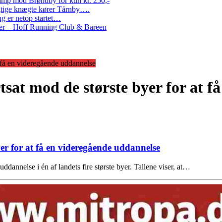
amp mod Brøndby for kun kr. 250,-
Rigtige knægte kører Tårnby….
g er netop startet…
nder – Hoff Running Club & Bareen
at få en videregående uddannelse
rtsat mod de største byer for at 
yer for at få en videregående uddannelse
ddannelse i én af landets fire største byer. Tallene viser, at…