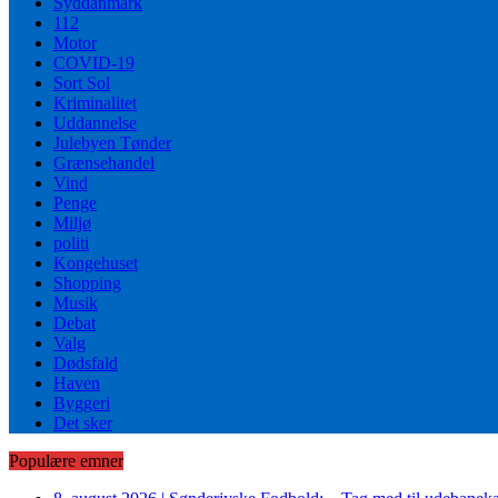
Syddanmark
112
Motor
COVID-19
Sort Sol
Kriminalitet
Uddannelse
Julebyen Tønder
Grænsehandel
Vind
Penge
Miljø
politi
Kongehuset
Shopping
Musik
Debat
Valg
Dødsfald
Haven
Byggeri
Det sker
Populære emner