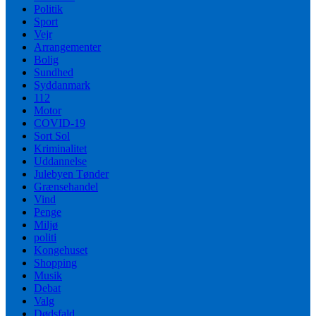
Politik
Sport
Vejr
Arrangementer
Bolig
Sundhed
Syddanmark
112
Motor
COVID-19
Sort Sol
Kriminalitet
Uddannelse
Julebyen Tønder
Grænsehandel
Vind
Penge
Miljø
politi
Kongehuset
Shopping
Musik
Debat
Valg
Dødsfald