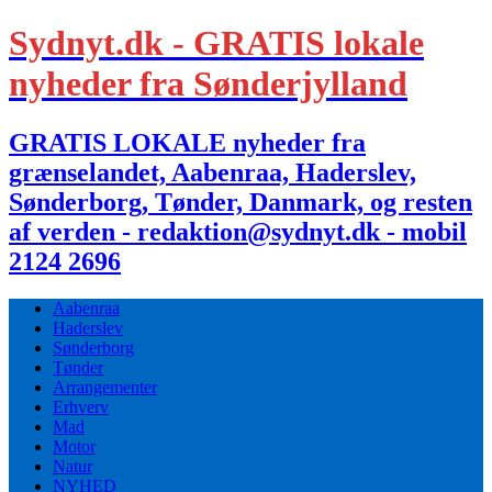
Sydnyt.dk - GRATIS lokale
nyheder fra Sønderjylland
GRATIS LOKALE nyheder fra
grænselandet, Aabenraa, Haderslev,
Sønderborg, Tønder, Danmark, og resten
af verden - redaktion@sydnyt.dk - mobil
2124 2696
Aabenraa
Haderslev
Sønderborg
Tønder
Arrangementer
Erhverv
Mad
Motor
Natur
NYHED