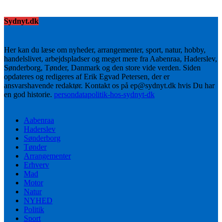
Sydnyt.dk
Her kan du læse om nyheder, arrangementer, sport, natur, hobby,
handelslivet, arbejdspladser og meget mere fra Aabenraa, Haderslev,
Sønderborg, Tønder, Danmark og den store vide verden. Siden
opdateres og redigeres af Erik Egvad Petersen, der er
ansvarshavende redaktør. Kontakt os på ep@sydnyt.dk hvis Du har
en god historie.
persondatapolitik-hos-sydnyt-dk
Aabenraa
Haderslev
Sønderborg
Tønder
Arrangementer
Erhverv
Mad
Motor
Natur
NYHED
Politik
Sport