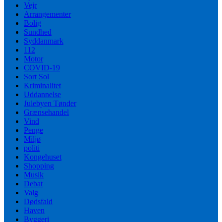
Vejr
Arrangementer
Bolig
Sundhed
Syddanmark
112
Motor
COVID-19
Sort Sol
Kriminalitet
Uddannelse
Julebyen Tønder
Grænsehandel
Vind
Penge
Miljø
politi
Kongehuset
Shopping
Musik
Debat
Valg
Dødsfald
Haven
Byggeri