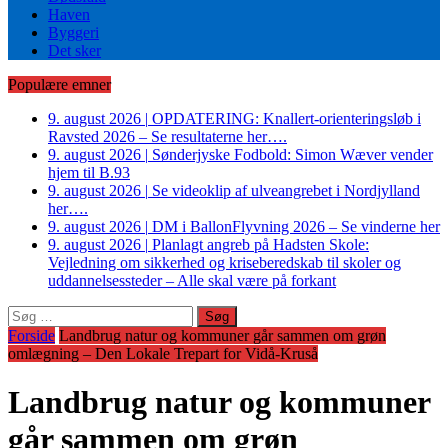
Haven
Byggeri
Det sker
Populære emner
9. august 2026
|
OPDATERING: Knallert-orienteringsløb i
Ravsted 2026 – Se resultaterne her….
9. august 2026
|
Sønderjyske Fodbold: Simon Wæver vender
hjem til B.93
9. august 2026
|
Se videoklip af ulveangrebet i Nordjylland
her….
9. august 2026
|
DM i BallonFlyvning 2026 – Se vinderne her
9. august 2026
|
Planlagt angreb på Hadsten Skole:
Vejledning om sikkerhed og kriseberedskab til skoler og
uddannelsessteder – Alle skal være på forkant
Søg
efter:
Forside
Landbrug natur og kommuner går sammen om grøn
omlægning – Den Lokale Trepart for Vidå-Kruså
Landbrug natur og kommuner
går sammen om grøn