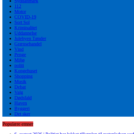
Syddanmark
112
Motor
COVID-19
Sort Sol
Kriminalitet
Uddannelse
Julebyen Tønder
Grænsehandel
Vind
Penge
Miljø
politi
Kongehuset
Shopping
Musik
Debat
Valg
Dødsfald
Haven
Byggeri
Det sker
Populære emner