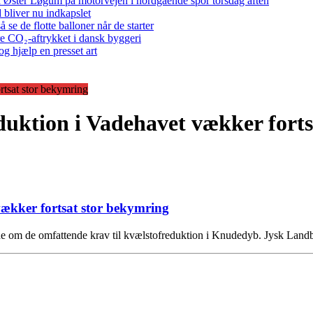
 ved Øster Løgum på motorvejen i nordgående spor torsdag aften
bliver nu indkapslet
e de flotte balloner når de starter
re CO₂-aftrykket i dansk byggeri
g hjælp en presset art
tsat stor bekymring
uktion i Vadehavet vækker forts
ækker fortsat stor bekymring
de om de omfattende krav til kvælstofreduktion i Knudedyb. Jysk Land