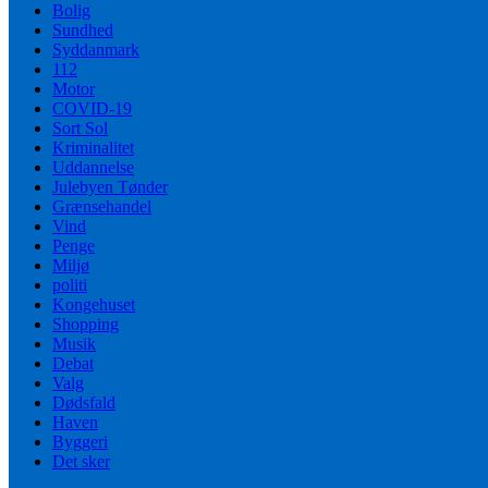
Bolig
Sundhed
Syddanmark
112
Motor
COVID-19
Sort Sol
Kriminalitet
Uddannelse
Julebyen Tønder
Grænsehandel
Vind
Penge
Miljø
politi
Kongehuset
Shopping
Musik
Debat
Valg
Dødsfald
Haven
Byggeri
Det sker