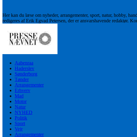
Her kan du læse om nyheder, arrangementer, sport, natur, hobby, han
redigeres af Erik Egvad Petersen, der er ansvarshavende redaktør. K
Aabenraa
Haderslev
Sønderborg
Tønder
Arrangementer
Erhverv
Mad
Motor
Natur
NYHED
Politik
Sport
Vejr
Arrangementer