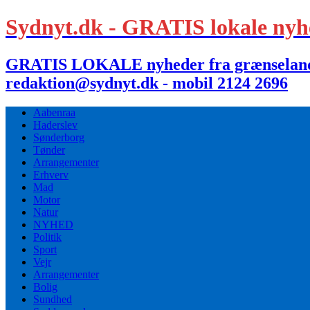
Sydnyt.dk - GRATIS lokale nyh
GRATIS LOKALE nyheder fra grænselandet,
redaktion@sydnyt.dk - mobil 2124 2696
Aabenraa
Haderslev
Sønderborg
Tønder
Arrangementer
Erhverv
Mad
Motor
Natur
NYHED
Politik
Sport
Vejr
Arrangementer
Bolig
Sundhed