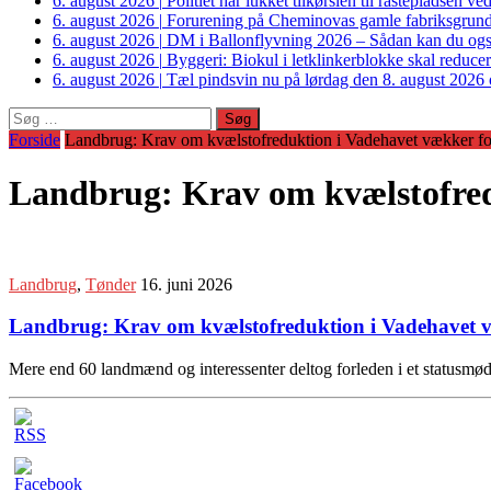
6. august 2026
|
Politiet har lukket tilkørslen til rastepladsen
6. august 2026
|
Forurening på Cheminovas gamle fabriksgrund 
6. august 2026
|
DM i Ballonflyvning 2026 – Sådan kan du også s
6. august 2026
|
Byggeri: Biokul i letklinkerblokke skal reduce
6. august 2026
|
Tæl pindsvin nu på lørdag den 8. august 2026 o
Søg
efter:
Forside
Landbrug: Krav om kvælstofreduktion i Vadehavet vækker for
Landbrug: Krav om kvælstofred
Landbrug
,
Tønder
16. juni 2026
Landbrug: Krav om kvælstofreduktion i Vadehavet v
Mere end 60 landmænd og interessenter deltog forleden i et statusmø