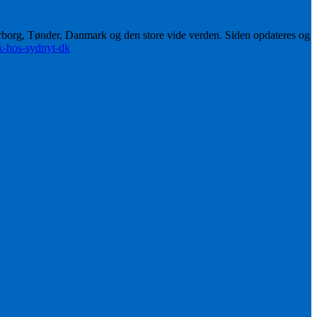
erborg, Tønder, Danmark og den store vide verden. Siden opdateres og
ik-hos-sydnyt-dk