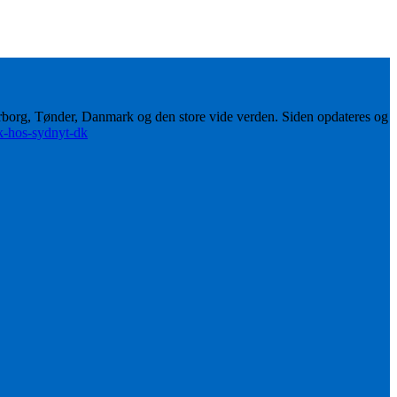
erborg, Tønder, Danmark og den store vide verden. Siden opdateres og
ik-hos-sydnyt-dk