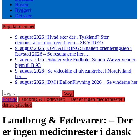
Haven
Byggeri
Det sker
Populære emner
9. august 2026
|
Hvad sker der i Tyskland? Stor
demonstration mod regeringen – SE VIDEO
9. august 2026
|
OPDATERING: Knallert-orienteringsløb i
Ravsted 2026 – Se resultaterne her….
9. august 2026
|
Sønderjyske Fodbold: Simon Wæver vender
hjem til B.93
9. august 2026
|
Se videoklip af ulveangrebet i Nordjylland
her….
9. august 2026
|
DM i BallonFlyvning 2026 – Se vinderne her
Søg
efter:
Forside
Landbrug & Fødevarer: – Der er ingen medicinrester i
dansk grisekød
Landbrug & Fødevarer: – Der
er ingen medicinrester i dansk