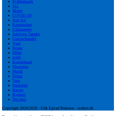
Syddanmark
112
Motor
COVID-19
Sort Sol
Kriminalitet
Uddannelse
Julebyen Tønder
Grænsehandel
Vind
Penge
Miljø
politi
Kongehuset
Shopping
Musik
Debat
Valg
Dødsfald
Haven
Byggeri
Det sker
Copyright 2020/2028 - Erik Egvad Petersen - sydnyt.dk