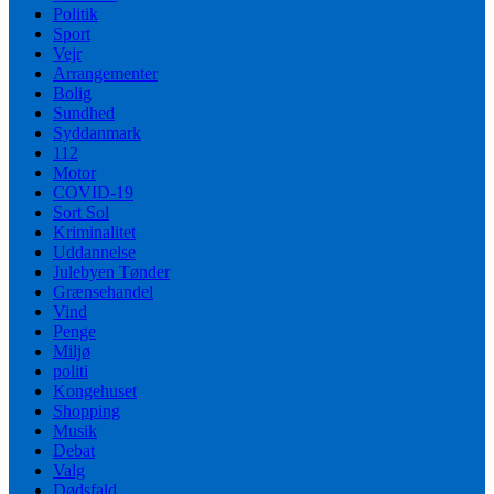
Politik
Sport
Vejr
Arrangementer
Bolig
Sundhed
Syddanmark
112
Motor
COVID-19
Sort Sol
Kriminalitet
Uddannelse
Julebyen Tønder
Grænsehandel
Vind
Penge
Miljø
politi
Kongehuset
Shopping
Musik
Debat
Valg
Dødsfald