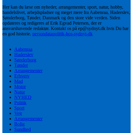
Her kan du læse om nyheder, arrangementer, sport, natur, hobby,
handelslivet, arbejdspladser og meget mere fra Aabenraa, Haderslev,
Sønderborg, Tønder, Danmark og den store vide verden. Siden
opdateres og redigeres af Erik Egvad Petersen, der er
ansvarshavende redaktør. Kontakt os på ep@sydnyt.dk hvis Du har
en god historie.
persondatapolitik-hos-sydnyt-dk
Aabenraa
Haderslev
Sønderborg
Tønder
Arrangementer
Erhverv
Mad
Motor
Natur
NYHED
Politik
Sport
Vejr
Arrangementer
Bolig
Sundhed