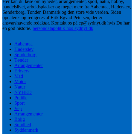
Her kan du læse om nyheder, arrangementer, sport, natur, hobby,
handelslivet, arbejdspladser og meget mere fra Aabenraa, Haderslev,
Sønderborg, Tønder, Danmark og den store vide verden. Siden
opdateres og redigeres af Erik Egvad Petersen, der er
ansvarshavende redaktør. Kontakt os på ep@sydnyt.dk hvis Du har
en god historie.
persondatapolitik-hos-sydnyt-dk
Aabenraa
Haderslev
Sønderborg
Tønder
Arrangementer
Erhverv
Mad
Motor
Natur
NYHED
Politik
Sport
Vejr
Arrangementer
Bolig
Sundhed
Syddanmark