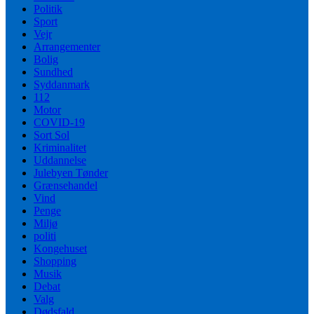
Politik
Sport
Vejr
Arrangementer
Bolig
Sundhed
Syddanmark
112
Motor
COVID-19
Sort Sol
Kriminalitet
Uddannelse
Julebyen Tønder
Grænsehandel
Vind
Penge
Miljø
politi
Kongehuset
Shopping
Musik
Debat
Valg
Dødsfald