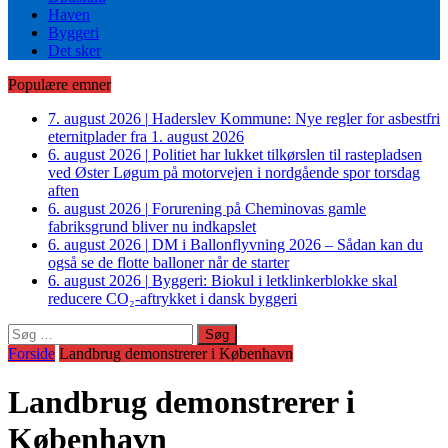
Haven
Byggeri
Det sker
Populære emner
7. august 2026
|
Haderslev Kommune: Nye regler for asbestfri
eternitplader fra 1. august 2026
6. august 2026
|
Politiet har lukket tilkørslen til rastepladsen
ved Øster Løgum på motorvejen i nordgående spor torsdag
aften
6. august 2026
|
Forurening på Cheminovas gamle
fabriksgrund bliver nu indkapslet
6. august 2026
|
DM i Ballonflyvning 2026 – Sådan kan du
også se de flotte balloner når de starter
6. august 2026
|
Byggeri: Biokul i letklinkerblokke skal
reducere CO₂-aftrykket i dansk byggeri
Søg
efter:
Forside
Landbrug demonstrerer i København
Landbrug demonstrerer i
København