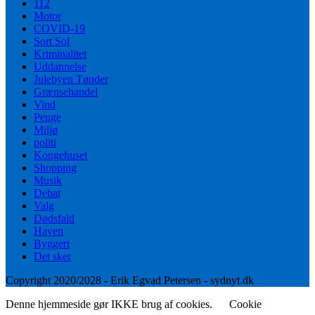
112
Motor
COVID-19
Sort Sol
Kriminalitet
Uddannelse
Julebyen Tønder
Grænsehandel
Vind
Penge
Miljø
politi
Kongehuset
Shopping
Musik
Debat
Valg
Dødsfald
Haven
Byggeri
Det sker
Copyright 2020/2028 - Erik Egvad Petersen - sydnyt.dk
Denne hjemmeside gør IKKE brug af cookies.
Cookie