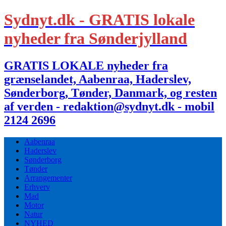
Sydnyt.dk - GRATIS lokale
nyheder fra Sønderjylland
GRATIS LOKALE nyheder fra
grænselandet, Aabenraa, Haderslev,
Sønderborg, Tønder, Danmark, og resten
af verden - redaktion@sydnyt.dk - mobil
2124 2696
Aabenraa
Haderslev
Sønderborg
Tønder
Arrangementer
Erhverv
Mad
Motor
Natur
NYHED