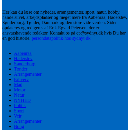
Her kan du læse om nyheder, arrangementer, sport, natur, hobby,
handelslivet, arbejdspladser og meget mere fra Aabenraa, Haderslev,
Sønderborg, Tønder, Danmark og den store vide verden. Siden
opdateres og redigeres af Erik Egvad Petersen, der er
ansvarshavende redaktør. Kontakt os på ep@sydnyt.dk hvis Du har
en god historie.
persondatapolitik-hos-sydnyt-dk
Aabenraa
Haderslev
Sønderborg
Tønder
Arrangementer
Erhverv
Mad
Motor
Natur
NYHED
Politik
Sport
Vejr
Arrangementer
Bolig