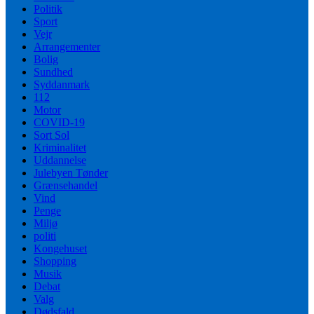
Politik
Sport
Vejr
Arrangementer
Bolig
Sundhed
Syddanmark
112
Motor
COVID-19
Sort Sol
Kriminalitet
Uddannelse
Julebyen Tønder
Grænsehandel
Vind
Penge
Miljø
politi
Kongehuset
Shopping
Musik
Debat
Valg
Dødsfald