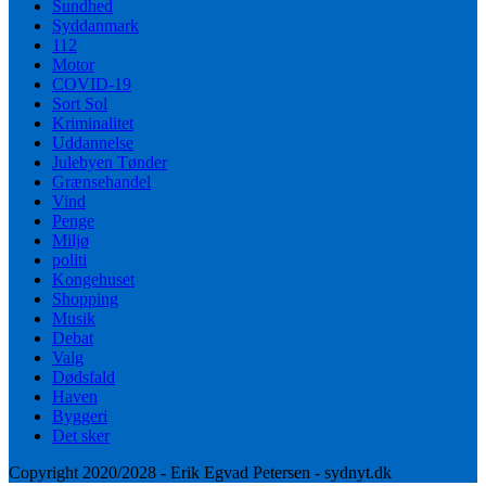
Sundhed
Syddanmark
112
Motor
COVID-19
Sort Sol
Kriminalitet
Uddannelse
Julebyen Tønder
Grænsehandel
Vind
Penge
Miljø
politi
Kongehuset
Shopping
Musik
Debat
Valg
Dødsfald
Haven
Byggeri
Det sker
Copyright 2020/2028 - Erik Egvad Petersen - sydnyt.dk