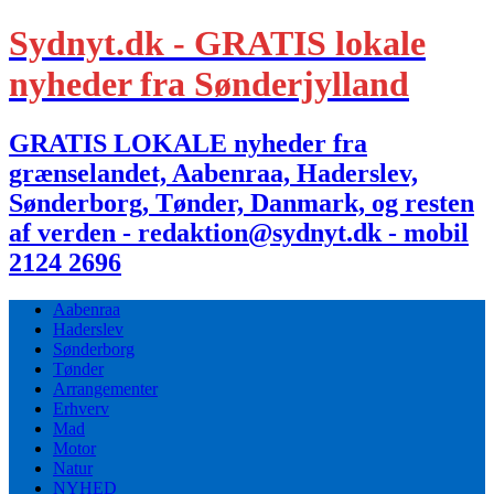
Sydnyt.dk - GRATIS lokale
nyheder fra Sønderjylland
GRATIS LOKALE nyheder fra
grænselandet, Aabenraa, Haderslev,
Sønderborg, Tønder, Danmark, og resten
af verden - redaktion@sydnyt.dk - mobil
2124 2696
Aabenraa
Haderslev
Sønderborg
Tønder
Arrangementer
Erhverv
Mad
Motor
Natur
NYHED