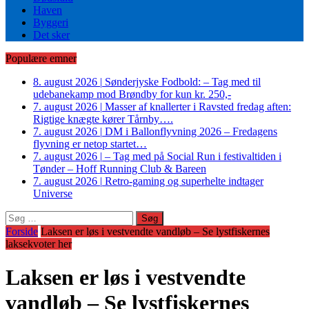
Haven
Byggeri
Det sker
Populære emner
8. august 2026
|
Sønderjyske Fodbold: – Tag med til
udebanekamp mod Brøndby for kun kr. 250,-
7. august 2026
|
Masser af knallerter i Ravsted fredag aften:
Rigtige knægte kører Tårnby….
7. august 2026
|
DM i Ballonflyvning 2026 – Fredagens
flyvning er netop startet…
7. august 2026
|
– Tag med på Social Run i festivaltiden i
Tønder – Hoff Running Club & Bareen
7. august 2026
|
Retro-gaming og superhelte indtager
Universe
Søg
efter:
Forside
Laksen er løs i vestvendte vandløb – Se lystfiskernes
laksekvoter her
Laksen er løs i vestvendte
vandløb – Se lystfiskernes