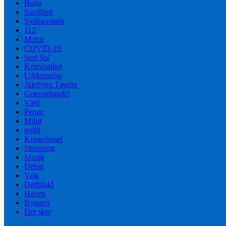
Bolig
Sundhed
Syddanmark
112
Motor
COVID-19
Sort Sol
Kriminalitet
Uddannelse
Julebyen Tønder
Grænsehandel
Vind
Penge
Miljø
politi
Kongehuset
Shopping
Musik
Debat
Valg
Dødsfald
Haven
Byggeri
Det sker