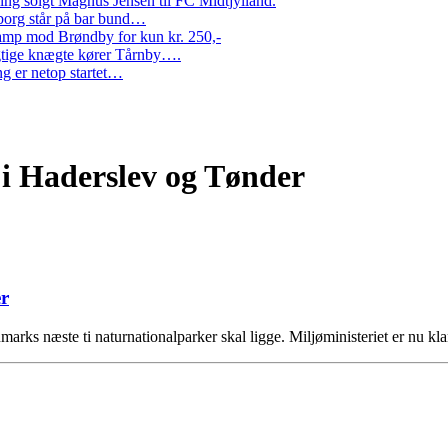
ng solgt Magnus Jensen til FC Midtjylland.
erborg står på bar bund…
amp mod Brøndby for kun kr. 250,-
Rigtige knægte kører Tårnby….
g er netop startet…
 i Haderslev og Tønder
er
marks næste ti naturnationalparker skal ligge. Miljøministeriet er nu k