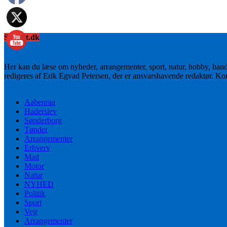
Sydnyt.dk
Her kan du læse om nyheder, arrangementer, sport, natur, hobby, han
redigeres af Erik Egvad Petersen, der er ansvarshavende redaktør. K
Aabenraa
Haderslev
Sønderborg
Tønder
Arrangementer
Erhverv
Mad
Motor
Natur
NYHED
Politik
Sport
Vejr
Arrangementer