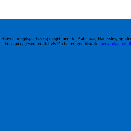
delslivet, arbejdspladser og meget mere fra Aabenraa, Haderslev, Sønd
ontakt os på ep@sydnyt.dk hvis Du har en god historie.
persondatapolit