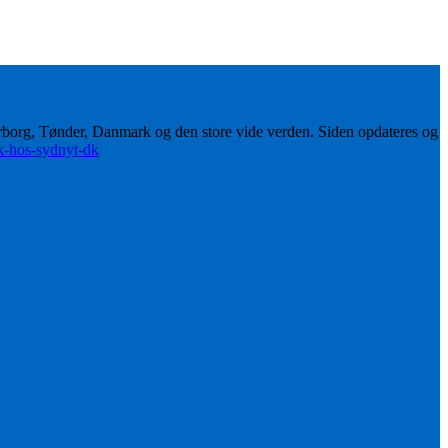
erborg, Tønder, Danmark og den store vide verden. Siden opdateres og
ik-hos-sydnyt-dk