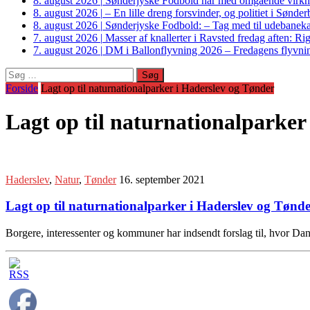
8. august 2026
|
Sønderjyske Fodbold har med omgående virkni
8. august 2026
|
– En lille dreng forsvinder, og politiet i Sønd
8. august 2026
|
Sønderjyske Fodbold: – Tag med til udebanek
7. august 2026
|
Masser af knallerter i Ravsted fredag aften: 
7. august 2026
|
DM i Ballonflyvning 2026 – Fredagens flyvnin
Søg
efter:
Forside
Lagt op til naturnationalparker i Haderslev og Tønder
Lagt op til naturnationalparker
Haderslev
,
Natur
,
Tønder
16. september 2021
Lagt op til naturnationalparker i Haderslev og Tønd
Borgere, interessenter og kommuner har indsendt forslag til, hvor Dan