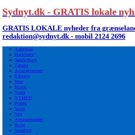
Sydnyt.dk - GRATIS lokale nyh
GRATIS LOKALE nyheder fra grænselandet,
redaktion@sydnyt.dk - mobil 2124 2696
Aabenraa
Haderslev
Sønderborg
Tønder
Arrangementer
Erhverv
Mad
Motor
Natur
NYHED
Politik
Sport
Vejr
Arrangementer
Bolig
Sundhed