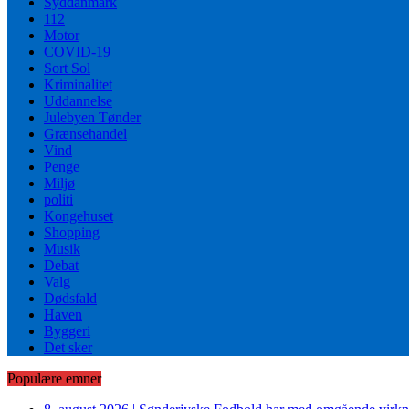
Syddanmark
112
Motor
COVID-19
Sort Sol
Kriminalitet
Uddannelse
Julebyen Tønder
Grænsehandel
Vind
Penge
Miljø
politi
Kongehuset
Shopping
Musik
Debat
Valg
Dødsfald
Haven
Byggeri
Det sker
Populære emner