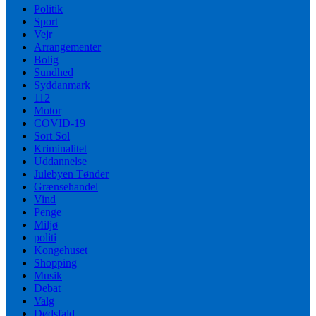
Politik
Sport
Vejr
Arrangementer
Bolig
Sundhed
Syddanmark
112
Motor
COVID-19
Sort Sol
Kriminalitet
Uddannelse
Julebyen Tønder
Grænsehandel
Vind
Penge
Miljø
politi
Kongehuset
Shopping
Musik
Debat
Valg
Dødsfald