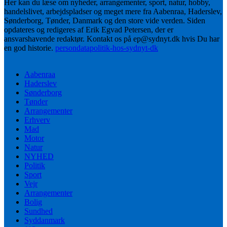
Her kan du læse om nyheder, arrangementer, sport, natur, hobby,
handelslivet, arbejdspladser og meget mere fra Aabenraa, Haderslev,
Sønderborg, Tønder, Danmark og den store vide verden. Siden
opdateres og redigeres af Erik Egvad Petersen, der er
ansvarshavende redaktør. Kontakt os på ep@sydnyt.dk hvis Du har
en god historie.
persondatapolitik-hos-sydnyt-dk
Aabenraa
Haderslev
Sønderborg
Tønder
Arrangementer
Erhverv
Mad
Motor
Natur
NYHED
Politik
Sport
Vejr
Arrangementer
Bolig
Sundhed
Syddanmark