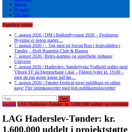
Haven
Byggeri
Det sker
Populære emner
7. august 2026
|
DM i Ballonflyvning 2026 – Fredagens
flyvning er netop startet…
7. august 2026
|
– Tag med på Social Run i festivaltiden i
Tønder – Hoff Running Club & Bareen
7. august 2026
|
Retro-gaming og superhelte indtager
Universe
7. august 2026
|
Haderslev: Sønderjyske Fodbold spiller mod
Viborg FF på hjemmebane i dag – Fløjten lyder kl. 19.00 –
men du må gerne kigge ind før…
7. august 2026
|
Tønder Festival giver publikum en sidste
gave: Fire intimkoncerter med fem publikumsfavoritter
Søg
efter:
Forside
LAG Haderslev-Tønder: kr. 1.600.000 uddelt i projektstøtte
LAG Haderslev-Tønder: kr.
1.600.000 uddelt i projektstøtte