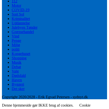
112
Motor
COVID-19
Sort Sol
Kriminalitet
Uddannelse
Julebyen Tønder
Grænsehandel
Vind
Penge
Miljø
politi
Kongehuset
Shopping
Musik
Debat
Valg
Dødsfald
Haven
Byggeri
Det sker
Copyright 2020/2028 - Erik Egvad Petersen - sydnyt.dk
Denne hjemmeside gør IKKE brug af cookies.
Cookie