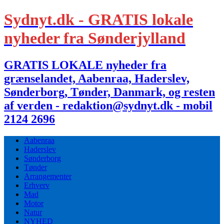
Sydnyt.dk - GRATIS lokale
nyheder fra Sønderjylland
GRATIS LOKALE nyheder fra
grænselandet, Aabenraa, Haderslev,
Sønderborg, Tønder, Danmark, og resten
af verden - redaktion@sydnyt.dk - mobil
2124 2696
Aabenraa
Haderslev
Sønderborg
Tønder
Arrangementer
Erhverv
Mad
Motor
Natur
NYHED