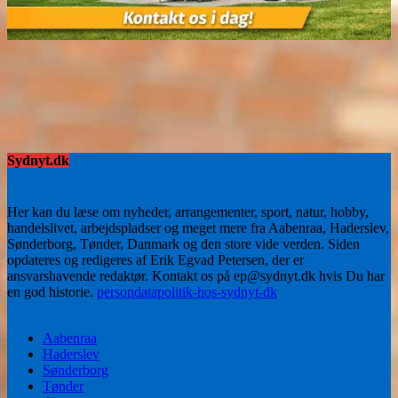
Sydnyt.dk
Her kan du læse om nyheder, arrangementer, sport, natur, hobby,
handelslivet, arbejdspladser og meget mere fra Aabenraa, Haderslev,
Sønderborg, Tønder, Danmark og den store vide verden. Siden
opdateres og redigeres af Erik Egvad Petersen, der er
ansvarshavende redaktør. Kontakt os på ep@sydnyt.dk hvis Du har
en god historie.
persondatapolitik-hos-sydnyt-dk
Aabenraa
Haderslev
Sønderborg
Tønder