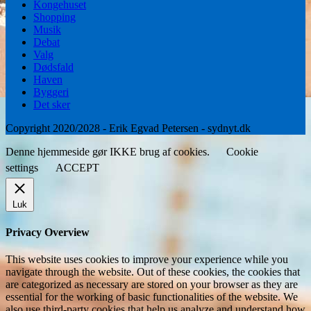
Kongehuset
Shopping
Musik
Debat
Valg
Dødsfald
Haven
Byggeri
Det sker
Copyright 2020/2028 - Erik Egvad Petersen - sydnyt.dk
Denne hjemmeside gør IKKE brug af cookies.
Cookie
settings
ACCEPT
Luk
Privacy Overview
This website uses cookies to improve your experience while you
navigate through the website. Out of these cookies, the cookies that
are categorized as necessary are stored on your browser as they are
essential for the working of basic functionalities of the website. We
also use third-party cookies that help us analyze and understand how