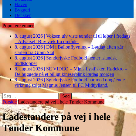
Haven
Byggeri
Det sker
Populære emner
8. august 2026
|
Voksen ulv viste tænder til til løber i fredags
– Advarsel! Bliv væk fra området
8. august 2026
|
DM i Ballonflyvning – Lørdag aften går
starten fra Gram Slot
8. august 2026
|
Sønderjyske Fodbold henter islandsk
midtstopper
8. august 2026
|
SE VIDEO – Mjøls Lystfiskeri Rødekro –
De huggede på et billigt kineserblink lørdag morgen
8. august 2026
|
Sønderjyske Fodbold har med omgående
virkning solgt Magnus Jensen til FC Midtjylland.
Søg
efter:
Forside
Ladestandere på vej i hele Tønder Kommune
Ladestandere på vej i hele
Tønder Kommune