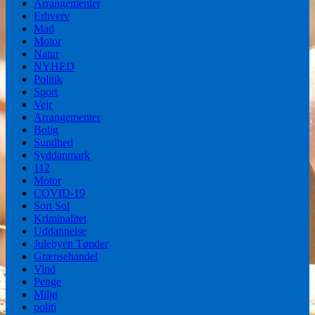
Arrangementer
Erhverv
Mad
Motor
Natur
NYHED
Politik
Sport
Vejr
Arrangementer
Bolig
Sundhed
Syddanmark
112
Motor
COVID-19
Sort Sol
Kriminalitet
Uddannelse
Julebyen Tønder
Grænsehandel
Vind
Penge
Miljø
politi