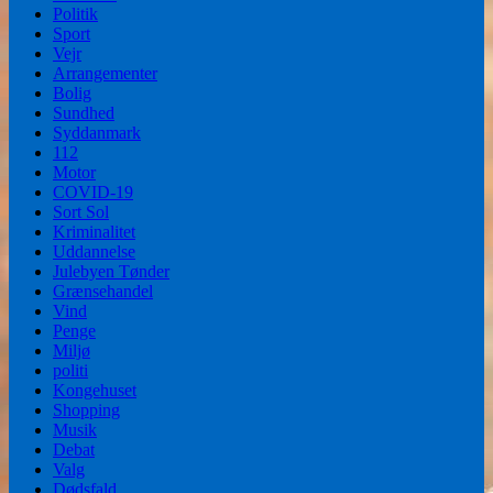
Politik
Sport
Vejr
Arrangementer
Bolig
Sundhed
Syddanmark
112
Motor
COVID-19
Sort Sol
Kriminalitet
Uddannelse
Julebyen Tønder
Grænsehandel
Vind
Penge
Miljø
politi
Kongehuset
Shopping
Musik
Debat
Valg
Dødsfald