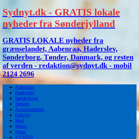
Sydnyt.dk - GRATIS lokale
nyheder fra Sønderjylland
GRATIS LOKALE nyheder fra
grænselandet, Aabenraa, Haderslev,
Sønderborg, Tønder, Danmark, og resten
af verden - redaktion@sydnyt.dk - mobil
2124 2696
Aabenraa
Haderslev
Sønderborg
Tønder
Arrangementer
Erhverv
Mad
Motor
Natur
NYHED