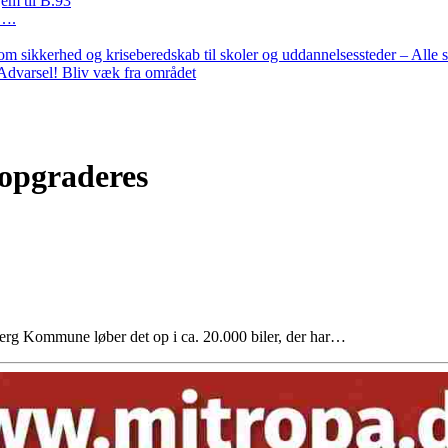
em til B.93
r….
m sikkerhed og kriseberedskab til skoler og uddannelsessteder – Alle 
– Advarsel! Bliv væk fra området
 opgraderes
bjerg Kommune løber det op i ca. 20.000 biler, der har…