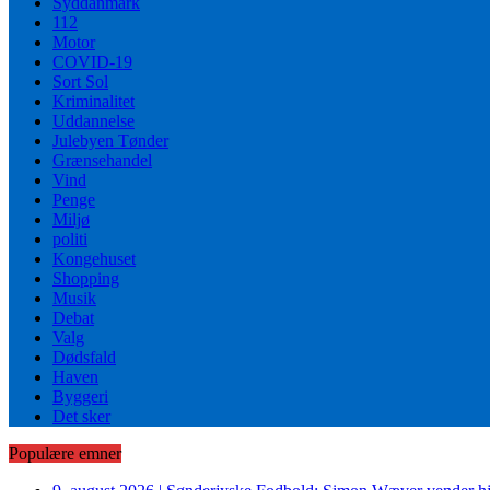
Syddanmark
112
Motor
COVID-19
Sort Sol
Kriminalitet
Uddannelse
Julebyen Tønder
Grænsehandel
Vind
Penge
Miljø
politi
Kongehuset
Shopping
Musik
Debat
Valg
Dødsfald
Haven
Byggeri
Det sker
Populære emner