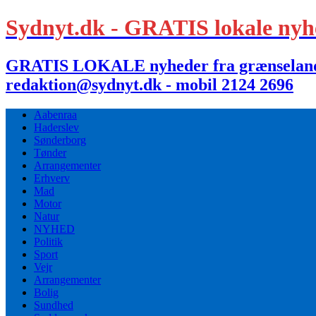
Sydnyt.dk - GRATIS lokale nyh
GRATIS LOKALE nyheder fra grænselandet,
redaktion@sydnyt.dk - mobil 2124 2696
Aabenraa
Haderslev
Sønderborg
Tønder
Arrangementer
Erhverv
Mad
Motor
Natur
NYHED
Politik
Sport
Vejr
Arrangementer
Bolig
Sundhed