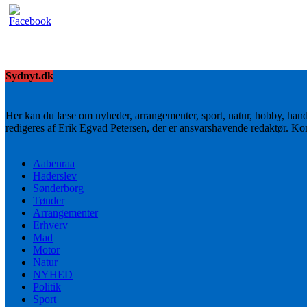
Sydnyt.dk
Her kan du læse om nyheder, arrangementer, sport, natur, hobby, han
redigeres af Erik Egvad Petersen, der er ansvarshavende redaktør. K
Aabenraa
Haderslev
Sønderborg
Tønder
Arrangementer
Erhverv
Mad
Motor
Natur
NYHED
Politik
Sport