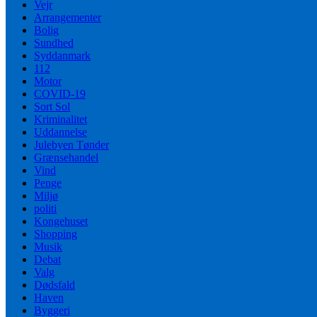
Vejr
Arrangementer
Bolig
Sundhed
Syddanmark
112
Motor
COVID-19
Sort Sol
Kriminalitet
Uddannelse
Julebyen Tønder
Grænsehandel
Vind
Penge
Miljø
politi
Kongehuset
Shopping
Musik
Debat
Valg
Dødsfald
Haven
Byggeri