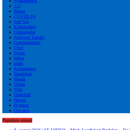
Syddanmark
112
Motor
COVID-19
Sort Sol
Kriminalitet
Uddannelse
Julebyen Tønder
Grænsehandel
Vind
Penge
Miljø
politi
Kongehuset
Shopping
Musik
Debat
Valg
Dødsfald
Haven
Byggeri
Det sker
Populære emner