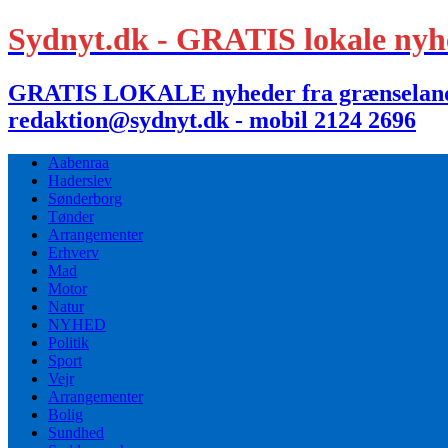
Sydnyt.dk - GRATIS lokale nyh
GRATIS LOKALE nyheder fra grænselandet,
redaktion@sydnyt.dk - mobil 2124 2696
Aabenraa
Haderslev
Sønderborg
Tønder
Arrangementer
Erhverv
Mad
Motor
Natur
NYHED
Politik
Sport
Vejr
Arrangementer
Bolig
Sundhed