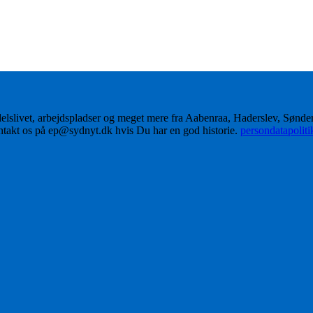
delslivet, arbejdspladser og meget mere fra Aabenraa, Haderslev, Sønd
ontakt os på ep@sydnyt.dk hvis Du har en god historie.
persondatapolit