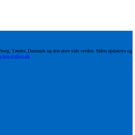
erborg, Tønder, Danmark og den store vide verden. Siden opdateres og
ik-hos-sydnyt-dk