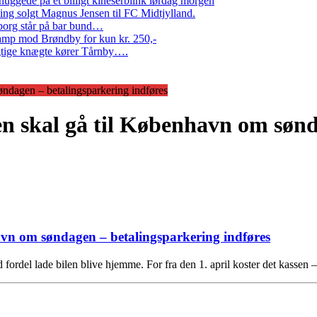
ggede på et billigt kineserblink lørdag morgen
ng solgt Magnus Jensen til FC Midtjylland.
erborg står på bar bund…
amp mod Brøndby for kun kr. 250,-
Rigtige knægte kører Tårnby….
øndagen – betalingsparkering indføres
en skal gå til København om søn
avn om søndagen – betalingsparkering indføres
del lade bilen blive hjemme. For fra den 1. april koster det kassen