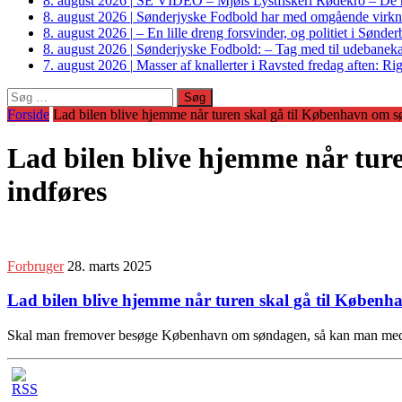
8. august 2026
|
SE VIDEO – Mjøls Lystfiskeri Rødekro – De hu
8. august 2026
|
Sønderjyske Fodbold har med omgående virkni
8. august 2026
|
– En lille dreng forsvinder, og politiet i Sønd
8. august 2026
|
Sønderjyske Fodbold: – Tag med til udebanek
7. august 2026
|
Masser af knallerter i Ravsted fredag aften: 
Søg
efter:
Forside
Lad bilen blive hjemme når turen skal gå til København om s
Lad bilen blive hjemme når tur
indføres
Forbruger
28. marts 2025
Lad bilen blive hjemme når turen skal gå til Københ
Skal man fremover besøge København om søndagen, så kan man med for