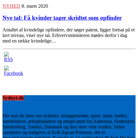
NYHED
8. marts 2020
Nye tal: Få kvinder tager skridtet som opfinder
Antallet af kvindelige opfindere, der søger patent, ligger fortsat på et
lavt niveau, viser nye tal. Erhvervsministeren mødes derfor i dag
med en række kvindelige…
Sydnyt.dk
Her kan du læse om nyheder, arrangementer, sport, natur, hobby,
handelslivet, arbejdspladser og meget mere fra Aabenraa, Haderslev,
Sønderborg, Tønder, Danmark og den store vide verden. Siden
opdateres og redigeres af Erik Egvad Petersen, der er
ansvarshavende redaktør. Kontakt os på ep@sydnyt.dk hvis Du har