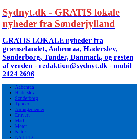
Sydnyt.dk - GRATIS lokale
nyheder fra Sønderjylland
GRATIS LOKALE nyheder fra
grænselandet, Aabenraa, Haderslev,
Sønderborg, Tønder, Danmark, og resten
af verden - redaktion@sydnyt.dk - mobil
2124 2696
Aabenraa
Haderslev
Sønderborg
Tønder
Arrangementer
Erhverv
Mad
Motor
Natur
NYHED