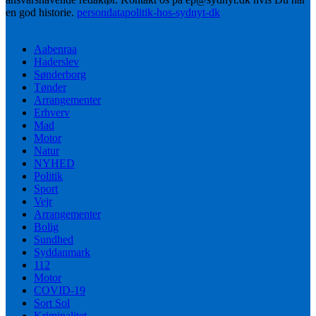
en god historie.
persondatapolitik-hos-sydnyt-dk
Aabenraa
Haderslev
Sønderborg
Tønder
Arrangementer
Erhverv
Mad
Motor
Natur
NYHED
Politik
Sport
Vejr
Arrangementer
Bolig
Sundhed
Syddanmark
112
Motor
COVID-19
Sort Sol
Kriminalitet