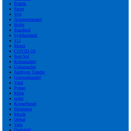
Politik
Sport
Vejr
Arrangementer
Bolig
Sundhed
Syddanmark
112
Motor
COVID-19
Sort Sol
Kriminalitet
Uddannelse
Julebyen Tønder
Grænsehandel
Vind
Penge
Miljø
politi
Kongehuset
Shopping
Musik
Debat
Valg
Dødsfald