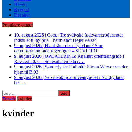
Haven
Byggeri
Det sker
Populære emner
10. august 2026
|
Coop: Tre sydjyske fødevareproducenter
indstillet til ny pris – heriblandt Højer Pølser
9. august 2026
|
Hvad sker der i Tyskland? Stor
demonstration mod regeringen – SE VIDEO
9. august 2026
|
OPDATERING: Knallert-orienteringsløb i
Ravsted 2026 – Se resultaterne her….
9. august 2026
|
Sønderjyske Fodbold: Simon Wæver vender
hjem til B.93
9. august 2026
|
Se videoklip af ulveangrebet i Nordjylland
her….
Søg
efter:
Forside
kvinder
kvinder