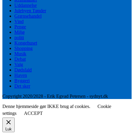
Uddannelse
Julebyen Tønder
Grænsehandel
Vind
Penge
Miljø
politi
Kongehuset
Shopping
Musik
Debat
Valg
Dødsfald
Haven
Byggeri
Det sker
Copyright 2020/2028 - Erik Egvad Petersen - sydnyt.dk
Denne hjemmeside gør IKKE brug af cookies.
Cookie
settings
ACCEPT
Luk