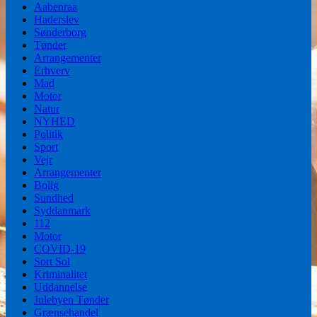
Aabenraa
Haderslev
Sønderborg
Tønder
Arrangementer
Erhverv
Mad
Motor
Natur
NYHED
Politik
Sport
Vejr
Arrangementer
Bolig
Sundhed
Syddanmark
112
Motor
COVID-19
Sort Sol
Kriminalitet
Uddannelse
Julebyen Tønder
Grænsehandel