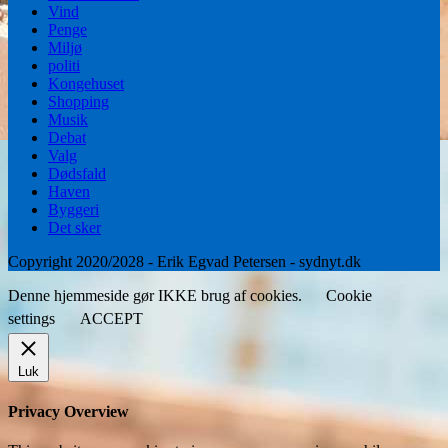
Vind
Penge
Miljø
politi
Kongehuset
Shopping
Musik
Debat
Valg
Dødsfald
Haven
Byggeri
Det sker
Copyright 2020/2028 - Erik Egvad Petersen - sydnyt.dk
Denne hjemmeside gør IKKE brug af cookies.
Cookie
settings
ACCEPT
Luk
Privacy Overview