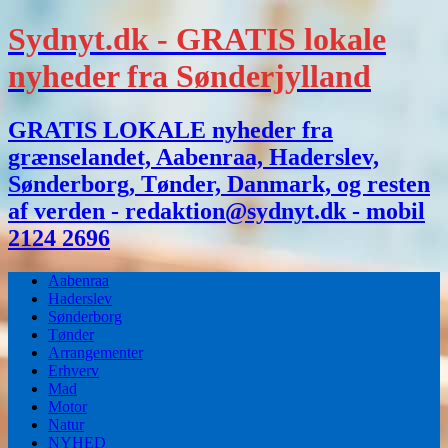
Sydnyt.dk - GRATIS lokale
nyheder fra Sønderjylland
GRATIS LOKALE nyheder fra
grænselandet, Aabenraa, Haderslev,
Sønderborg, Tønder, Danmark, og resten
af verden - redaktion@sydnyt.dk - mobil
2124 2696
Aabenraa
Haderslev
Sønderborg
Tønder
Arrangementer
Erhverv
Mad
Motor
Natur
NYHED