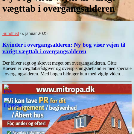
vægttab i overgangsalderen
Sundhed
6. januar 2025
Kvinder i overgangsalderen: Ny bog viser vejen til
varigt vægttab i overgangsalderen
Der bliver sagt og skrevet meget om overgangsalderen. Gitte
Boesen er vægttabsrådgiver og overspisningsbehandler med speciale
i overgangsalderen. Med bogen bidrager hun med vigtig viden…