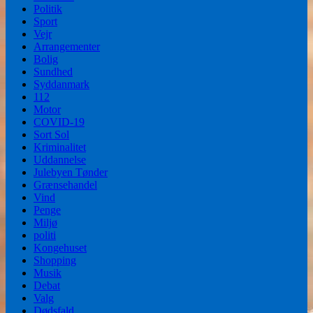
Politik
Sport
Vejr
Arrangementer
Bolig
Sundhed
Syddanmark
112
Motor
COVID-19
Sort Sol
Kriminalitet
Uddannelse
Julebyen Tønder
Grænsehandel
Vind
Penge
Miljø
politi
Kongehuset
Shopping
Musik
Debat
Valg
Dødsfald