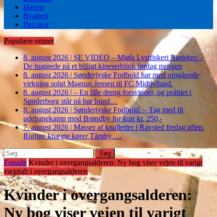
Haven
Byggeri
Det sker
Populære emner
8. august 2026
|
SE VIDEO – Mjøls Lystfiskeri Rødekro –
De huggede på et billigt kineserblink lørdag morgen
8. august 2026
|
Sønderjyske Fodbold har med omgående
virkning solgt Magnus Jensen til FC Midtjylland.
8. august 2026
|
– En lille dreng forsvinder, og politiet i
Sønderborg står på bar bund…
8. august 2026
|
Sønderjyske Fodbold: – Tag med til
udebanekamp mod Brøndby for kun kr. 250,-
7. august 2026
|
Masser af knallerter i Ravsted fredag aften:
Rigtige knægte kører Tårnby….
Søg
efter:
Forside
Kvinder i overgangsalderen: Ny bog viser vejen til varigt
vægttab i overgangsalderen
Kvinder i overgangsalderen:
Ny bog viser vejen til varigt