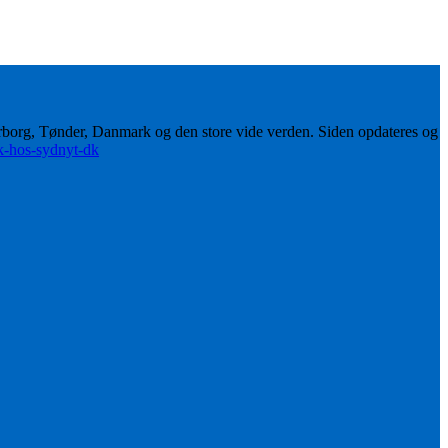
erborg, Tønder, Danmark og den store vide verden. Siden opdateres og
ik-hos-sydnyt-dk