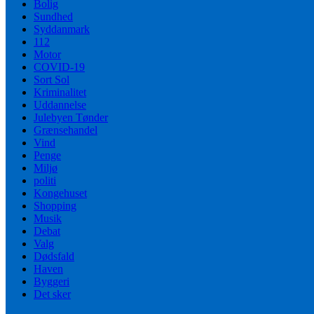
Bolig
Sundhed
Syddanmark
112
Motor
COVID-19
Sort Sol
Kriminalitet
Uddannelse
Julebyen Tønder
Grænsehandel
Vind
Penge
Miljø
politi
Kongehuset
Shopping
Musik
Debat
Valg
Dødsfald
Haven
Byggeri
Det sker