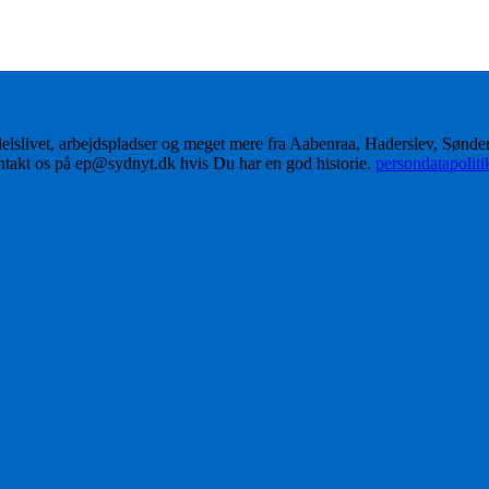
delslivet, arbejdspladser og meget mere fra Aabenraa, Haderslev, Sønd
ontakt os på ep@sydnyt.dk hvis Du har en god historie.
persondatapolit