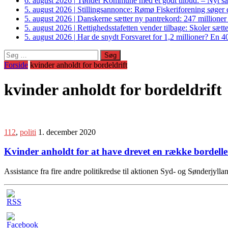
6. august 2026
|
Tønder Kommune med et godt tilbud: – Nyt sam
5. august 2026
|
Stillingsannonce: Rømø Fiskeriforening søger di
5. august 2026
|
Danskerne sætter ny pantrekord: 247 millioner
5. august 2026
|
Rettighedsstafetten vender tilbage: Skoler sætter
5. august 2026
|
Har de snydt Forsvaret for 1,2 millioner? En 40
Søg
efter:
Forside
kvinder anholdt for bordeldrift
kvinder anholdt for bordeldrift
112
,
politi
1. december 2020
Kvinder anholdt for at have drevet en række bordelle
Assistance fra fire andre politikredse til aktionen Syd- og Sønderjyll