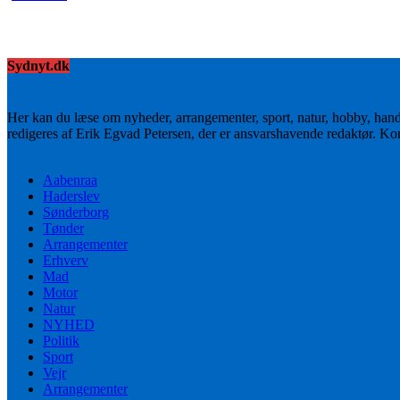
Sydnyt.dk
Her kan du læse om nyheder, arrangementer, sport, natur, hobby, han
redigeres af Erik Egvad Petersen, der er ansvarshavende redaktør. K
Aabenraa
Haderslev
Sønderborg
Tønder
Arrangementer
Erhverv
Mad
Motor
Natur
NYHED
Politik
Sport
Vejr
Arrangementer