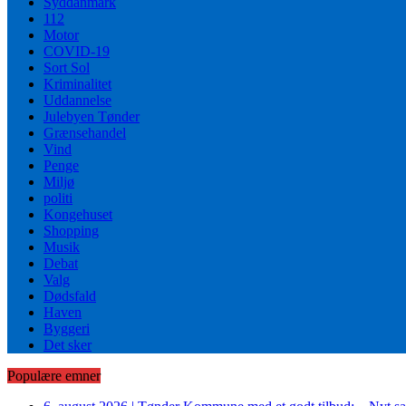
Syddanmark
112
Motor
COVID-19
Sort Sol
Kriminalitet
Uddannelse
Julebyen Tønder
Grænsehandel
Vind
Penge
Miljø
politi
Kongehuset
Shopping
Musik
Debat
Valg
Dødsfald
Haven
Byggeri
Det sker
Populære emner