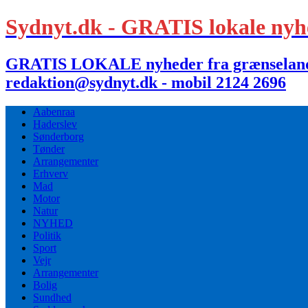
Sydnyt.dk - GRATIS lokale nyh
GRATIS LOKALE nyheder fra grænselandet,
redaktion@sydnyt.dk - mobil 2124 2696
Aabenraa
Haderslev
Sønderborg
Tønder
Arrangementer
Erhverv
Mad
Motor
Natur
NYHED
Politik
Sport
Vejr
Arrangementer
Bolig
Sundhed