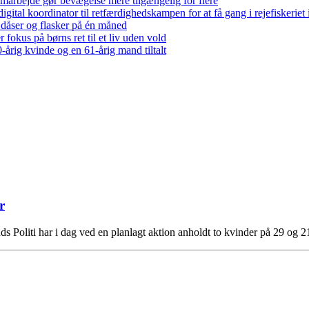
arbejde gør bevægelse mere tilgængelig for flere
gital koordinator til retfærdighedskampen for at få gang i rejefiskerie
 dåser og flasker på én måned
 fokus på børns ret til et liv uden vold
-årig kvinde og en 61-årig mand tiltalt
r
ands Politi har i dag ved en planlagt aktion anholdt to kvinder på 29 og