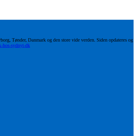
erborg, Tønder, Danmark og den store vide verden. Siden opdateres og
ik-hos-sydnyt-dk