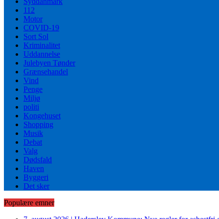
Syddanmark
112
Motor
COVID-19
Sort Sol
Kriminalitet
Uddannelse
Julebyen Tønder
Grænsehandel
Vind
Penge
Miljø
politi
Kongehuset
Shopping
Musik
Debat
Valg
Dødsfald
Haven
Byggeri
Det sker
Populære emner