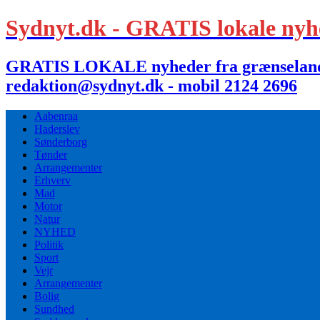
Sydnyt.dk - GRATIS lokale nyh
GRATIS LOKALE nyheder fra grænselandet,
redaktion@sydnyt.dk - mobil 2124 2696
Aabenraa
Haderslev
Sønderborg
Tønder
Arrangementer
Erhverv
Mad
Motor
Natur
NYHED
Politik
Sport
Vejr
Arrangementer
Bolig
Sundhed