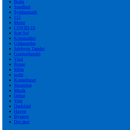
Bolig
Sundhed
Syddanmark
112
Motor
COVID-19
Sort Sol
Kriminalitet
Uddannelse
Julebyen Tønder
Grænsehandel
Vind
Penge
Miljø
politi
Kongehuset
Shopping
Musik
Debat
Valg
Dødsfald
Haven
Byggeri
Det sker