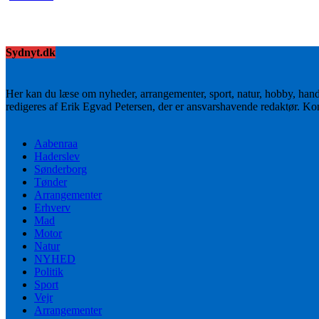
Sydnyt.dk
Her kan du læse om nyheder, arrangementer, sport, natur, hobby, han
redigeres af Erik Egvad Petersen, der er ansvarshavende redaktør. K
Aabenraa
Haderslev
Sønderborg
Tønder
Arrangementer
Erhverv
Mad
Motor
Natur
NYHED
Politik
Sport
Vejr
Arrangementer