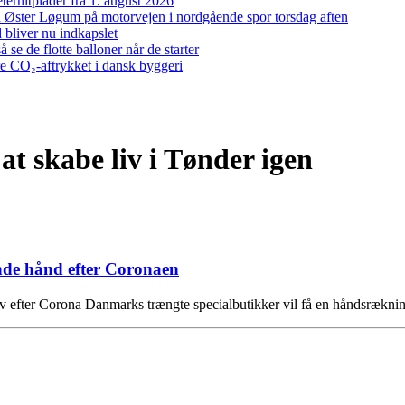
ernitplader fra 1. august 2026
 ved Øster Løgum på motorvejen i nordgående spor torsdag aften
bliver nu indkapslet
e de flotte balloner når de starter
re CO₂-aftrykket i dansk byggeri
at skabe liv i Tønder igen
ende hånd efter Coronaen
lsliv efter Corona Danmarks trængte specialbutikker vil få en håndsrækn