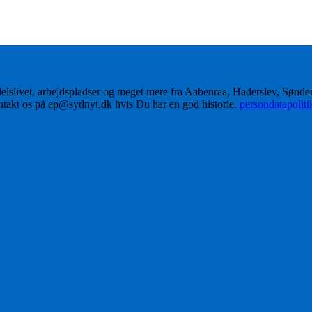
delslivet, arbejdspladser og meget mere fra Aabenraa, Haderslev, Sønd
ontakt os på ep@sydnyt.dk hvis Du har en god historie.
persondatapolit