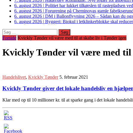
7. august 2026
|
Haderslev Kommune: Nye regler for asbestfri et
6. august 2026
|
Politiet har lukket tilkørslen til rastepladsen
6. august 2026
|
Forurening på Cheminovas gamle fabriksgrund 
6. august 2026
|
DM i Ballonflyvning 2026 – Sådan kan du også s
6. august 2026
|
Byggeri: Biokul i letklinkerblokke skal reduce
Søg
efter:
Forside
Kvickly Tønder vil være med til at skabe liv i Tønder igen
Kvickly Tønder vil være med til 
Handelslivet
,
Kvickly Tønder
5. februar 2021
Kvickly Tønder giver det lokale handelsliv en hjælp
Klar med op til 10 millioner kr. til at sparke gang i det lokale hande