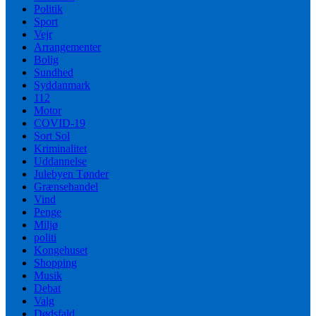
Politik
Sport
Vejr
Arrangementer
Bolig
Sundhed
Syddanmark
112
Motor
COVID-19
Sort Sol
Kriminalitet
Uddannelse
Julebyen Tønder
Grænsehandel
Vind
Penge
Miljø
politi
Kongehuset
Shopping
Musik
Debat
Valg
Dødsfald