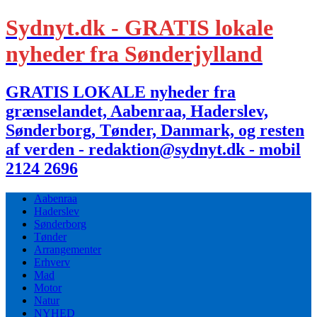
Sydnyt.dk - GRATIS lokale
nyheder fra Sønderjylland
GRATIS LOKALE nyheder fra
grænselandet, Aabenraa, Haderslev,
Sønderborg, Tønder, Danmark, og resten
af verden - redaktion@sydnyt.dk - mobil
2124 2696
Aabenraa
Haderslev
Sønderborg
Tønder
Arrangementer
Erhverv
Mad
Motor
Natur
NYHED