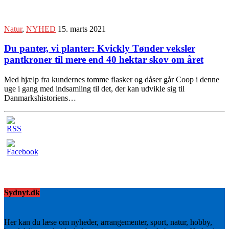
Natur
,
NYHED
15. marts 2021
Du panter, vi planter: Kvickly Tønder veksler
pantkroner til mere end 40 hektar skov om året
Med hjælp fra kundernes tomme flasker og dåser går Coop i denne
uge i gang med indsamling til det, der kan udvikle sig til
Danmarkshistoriens…
Sydnyt.dk
Her kan du læse om nyheder, arrangementer, sport, natur, hobby,