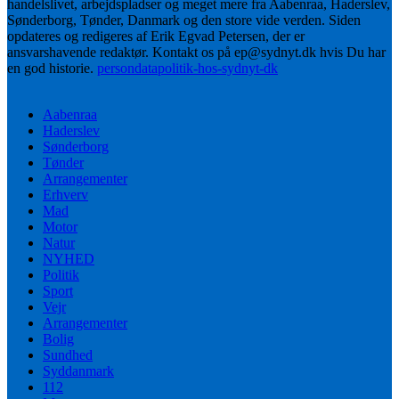
handelslivet, arbejdspladser og meget mere fra Aabenraa, Haderslev,
Sønderborg, Tønder, Danmark og den store vide verden. Siden
opdateres og redigeres af Erik Egvad Petersen, der er
ansvarshavende redaktør. Kontakt os på ep@sydnyt.dk hvis Du har
en god historie.
persondatapolitik-hos-sydnyt-dk
Aabenraa
Haderslev
Sønderborg
Tønder
Arrangementer
Erhverv
Mad
Motor
Natur
NYHED
Politik
Sport
Vejr
Arrangementer
Bolig
Sundhed
Syddanmark
112