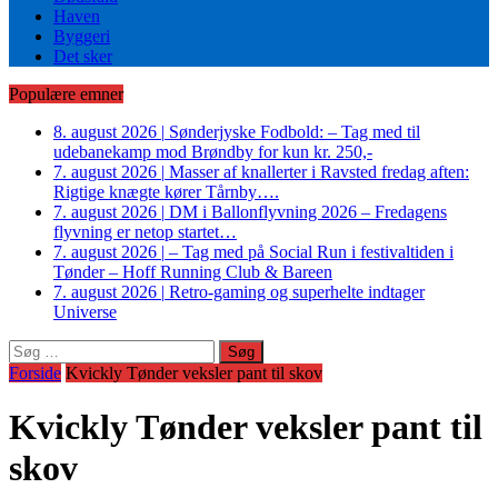
Haven
Byggeri
Det sker
Populære emner
8. august 2026
|
Sønderjyske Fodbold: – Tag med til
udebanekamp mod Brøndby for kun kr. 250,-
7. august 2026
|
Masser af knallerter i Ravsted fredag aften:
Rigtige knægte kører Tårnby….
7. august 2026
|
DM i Ballonflyvning 2026 – Fredagens
flyvning er netop startet…
7. august 2026
|
– Tag med på Social Run i festivaltiden i
Tønder – Hoff Running Club & Bareen
7. august 2026
|
Retro-gaming og superhelte indtager
Universe
Søg
efter:
Forside
Kvickly Tønder veksler pant til skov
Kvickly Tønder veksler pant til
skov