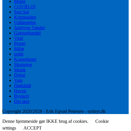
Motor
COVID-19
Sort Sol
Kriminalitet
Uddannelse
Julebyen Tønder
Grænsehandel
Vind
Penge
Miljø
politi
Kongehuset
Shopping
Musik
Debat
Valg
Dødsfald
Haven
Byggeri
Det sker
Copyright 2020/2028 - Erik Egvad Petersen - sydnyt.dk
Denne hjemmeside gør IKKE brug af cookies.
Cookie
settings
ACCEPT