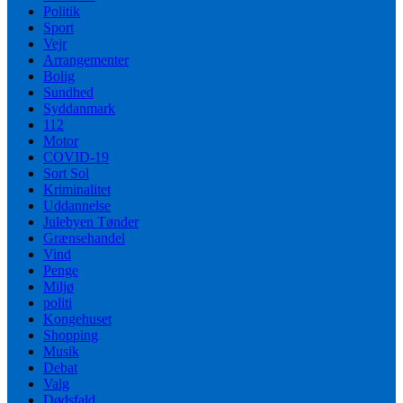
Politik
Sport
Vejr
Arrangementer
Bolig
Sundhed
Syddanmark
112
Motor
COVID-19
Sort Sol
Kriminalitet
Uddannelse
Julebyen Tønder
Grænsehandel
Vind
Penge
Miljø
politi
Kongehuset
Shopping
Musik
Debat
Valg
Dødsfald