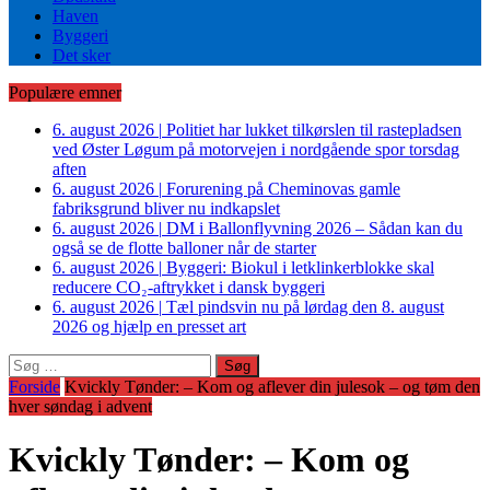
Haven
Byggeri
Det sker
Populære emner
6. august 2026
|
Politiet har lukket tilkørslen til rastepladsen
ved Øster Løgum på motorvejen i nordgående spor torsdag
aften
6. august 2026
|
Forurening på Cheminovas gamle
fabriksgrund bliver nu indkapslet
6. august 2026
|
DM i Ballonflyvning 2026 – Sådan kan du
også se de flotte balloner når de starter
6. august 2026
|
Byggeri: Biokul i letklinkerblokke skal
reducere CO₂-aftrykket i dansk byggeri
6. august 2026
|
Tæl pindsvin nu på lørdag den 8. august
2026 og hjælp en presset art
Søg
efter:
Forside
Kvickly Tønder: – Kom og aflever din julesok – og tøm den
hver søndag i advent
Kvickly Tønder: – Kom og