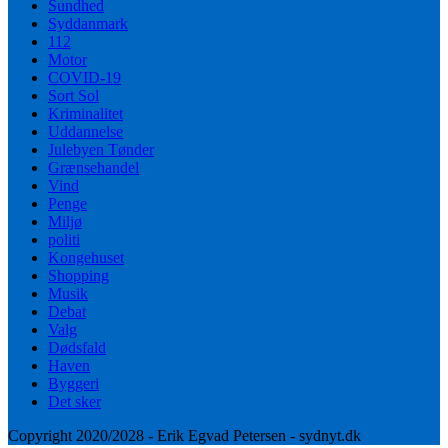
Sundhed
Syddanmark
112
Motor
COVID-19
Sort Sol
Kriminalitet
Uddannelse
Julebyen Tønder
Grænsehandel
Vind
Penge
Miljø
politi
Kongehuset
Shopping
Musik
Debat
Valg
Dødsfald
Haven
Byggeri
Det sker
Copyright 2020/2028 - Erik Egvad Petersen - sydnyt.dk