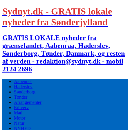
Sydnyt.dk - GRATIS lokale
nyheder fra Sønderjylland
GRATIS LOKALE nyheder fra
grænselandet, Aabenraa, Haderslev,
Sønderborg, Tønder, Danmark, og resten
af verden - redaktion@sydnyt.dk - mobil
2124 2696
Aabenraa
Haderslev
Sønderborg
Tønder
Arrangementer
Erhverv
Mad
Motor
Natur
NYHED