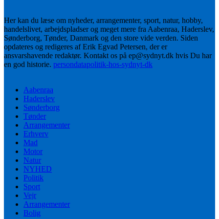
Her kan du læse om nyheder, arrangementer, sport, natur, hobby,
handelslivet, arbejdspladser og meget mere fra Aabenraa, Haderslev,
Sønderborg, Tønder, Danmark og den store vide verden. Siden
opdateres og redigeres af Erik Egvad Petersen, der er
ansvarshavende redaktør. Kontakt os på ep@sydnyt.dk hvis Du har
en god historie.
persondatapolitik-hos-sydnyt-dk
Aabenraa
Haderslev
Sønderborg
Tønder
Arrangementer
Erhverv
Mad
Motor
Natur
NYHED
Politik
Sport
Vejr
Arrangementer
Bolig