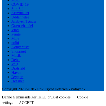
Motor
COVID-19
Sort Sol
Kriminalitet
Uddannelse
Julebyen Tønder
Grænsehandel
Vind
Penge
Miljø
politi
Kongehuset
Shopping
Musik
Debat
Valg
Dødsfald
Haven
Byggeri
Det sker
Copyright 2020/2028 - Erik Egvad Petersen - sydnyt.dk
Denne hjemmeside gør IKKE brug af cookies.
Cookie
settings
ACCEPT