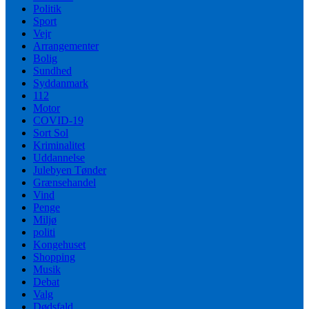
Politik
Sport
Vejr
Arrangementer
Bolig
Sundhed
Syddanmark
112
Motor
COVID-19
Sort Sol
Kriminalitet
Uddannelse
Julebyen Tønder
Grænsehandel
Vind
Penge
Miljø
politi
Kongehuset
Shopping
Musik
Debat
Valg
Dødsfald