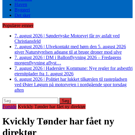
Haven
Byggeri
Det sker
Populære emner
7. august 2026
|
Sønderjyske Motorvej får ny asfalt ved
Christiansfeld
7. august 2026
|
Ulvekontakt med børn den 5. august 2026
giver Naturstyrelsen adgang til at bruge droner mod ulve
7. august 2026
|
DM i Ballonflyvning 2026 – Fredagens
morgenflyvning aflyst…
7. august 2026
|
Haderslev Kommune: Nye regler for asbestfri
eternitplader fra 1. august 2026
6. august 2026
|
Politiet har lukket tilkørslen til rastepladsen
ved Øster Løgum på motorvejen i nordgående spor torsdag
aften
Søg
efter:
Forside
Kvickly Tønder har fået ny direktør
Kvickly Tønder har fået ny
direktør