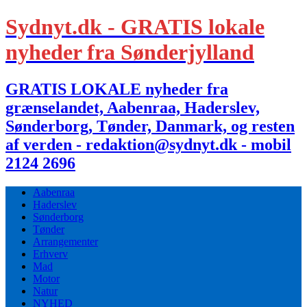
Sydnyt.dk - GRATIS lokale
nyheder fra Sønderjylland
GRATIS LOKALE nyheder fra
grænselandet, Aabenraa, Haderslev,
Sønderborg, Tønder, Danmark, og resten
af verden - redaktion@sydnyt.dk - mobil
2124 2696
Aabenraa
Haderslev
Sønderborg
Tønder
Arrangementer
Erhverv
Mad
Motor
Natur
NYHED