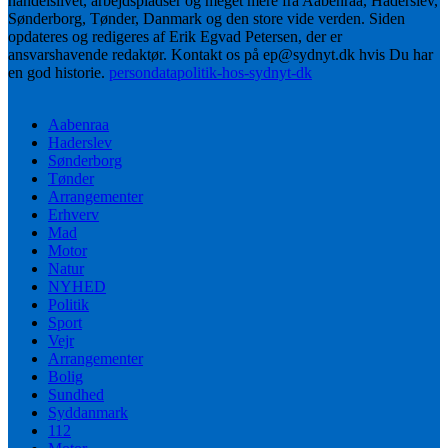
handelslivet, arbejdspladser og meget mere fra Aabenraa, Haderslev,
Sønderborg, Tønder, Danmark og den store vide verden. Siden
opdateres og redigeres af Erik Egvad Petersen, der er
ansvarshavende redaktør. Kontakt os på ep@sydnyt.dk hvis Du har
en god historie.
persondatapolitik-hos-sydnyt-dk
Aabenraa
Haderslev
Sønderborg
Tønder
Arrangementer
Erhverv
Mad
Motor
Natur
NYHED
Politik
Sport
Vejr
Arrangementer
Bolig
Sundhed
Syddanmark
112