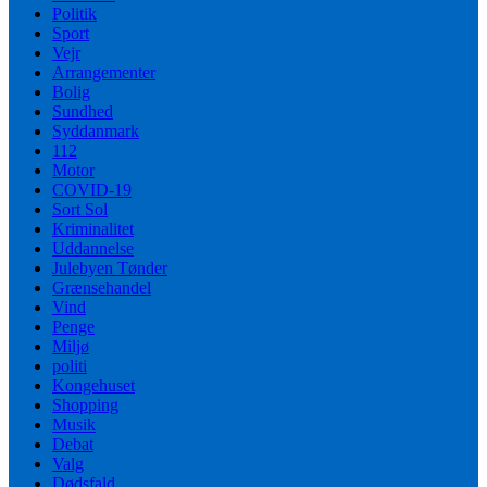
Politik
Sport
Vejr
Arrangementer
Bolig
Sundhed
Syddanmark
112
Motor
COVID-19
Sort Sol
Kriminalitet
Uddannelse
Julebyen Tønder
Grænsehandel
Vind
Penge
Miljø
politi
Kongehuset
Shopping
Musik
Debat
Valg
Dødsfald