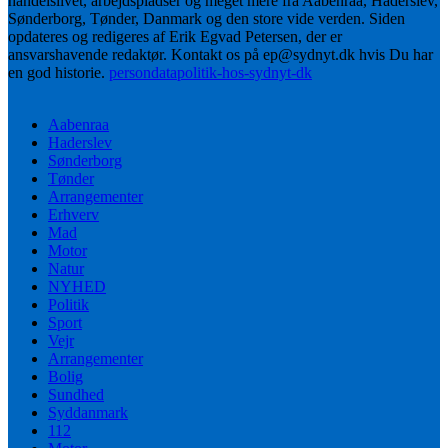
handelslivet, arbejdspladser og meget mere fra Aabenraa, Haderslev,
Sønderborg, Tønder, Danmark og den store vide verden. Siden
opdateres og redigeres af Erik Egvad Petersen, der er
ansvarshavende redaktør. Kontakt os på ep@sydnyt.dk hvis Du har
en god historie.
persondatapolitik-hos-sydnyt-dk
Aabenraa
Haderslev
Sønderborg
Tønder
Arrangementer
Erhverv
Mad
Motor
Natur
NYHED
Politik
Sport
Vejr
Arrangementer
Bolig
Sundhed
Syddanmark
112