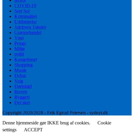
Motor
COVID-19
Sort Sol
Kriminalitet
Uddannelse
Julebyen Tønder
Grænsehandel
Vind
Penge
Miljø
politi
Kongehuset
Shopping
Musik
Debat
Valg
Dødsfald
Haven
Byggeri
Det sker
Copyright 2020/2028 - Erik Egvad Petersen - sydnyt.dk
Denne hjemmeside gør IKKE brug af cookies.
Cookie
settings
ACCEPT