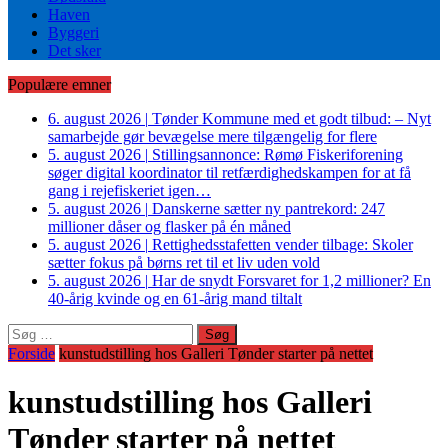
Haven
Byggeri
Det sker
Populære emner
6. august 2026
|
Tønder Kommune med et godt tilbud: – Nyt
samarbejde gør bevægelse mere tilgængelig for flere
5. august 2026
|
Stillingsannonce: Rømø Fiskeriforening
søger digital koordinator til retfærdighedskampen for at få
gang i rejefiskeriet igen…
5. august 2026
|
Danskerne sætter ny pantrekord: 247
millioner dåser og flasker på én måned
5. august 2026
|
Rettighedsstafetten vender tilbage: Skoler
sætter fokus på børns ret til et liv uden vold
5. august 2026
|
Har de snydt Forsvaret for 1,2 millioner? En
40-årig kvinde og en 61-årig mand tiltalt
Søg
efter:
Forside
kunstudstilling hos Galleri Tønder starter på nettet
kunstudstilling hos Galleri
Tønder starter på nettet