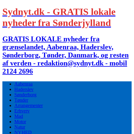
Sydnyt.dk - GRATIS lokale
nyheder fra Sønderjylland
GRATIS LOKALE nyheder fra
grænselandet, Aabenraa, Haderslev,
Sønderborg, Tønder, Danmark, og resten
af verden - redaktion@sydnyt.dk - mobil
2124 2696
Aabenraa
Haderslev
Sønderborg
Tønder
Arrangementer
Erhverv
Mad
Motor
Natur
NYHED