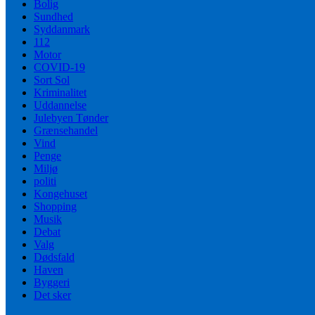
Bolig
Sundhed
Syddanmark
112
Motor
COVID-19
Sort Sol
Kriminalitet
Uddannelse
Julebyen Tønder
Grænsehandel
Vind
Penge
Miljø
politi
Kongehuset
Shopping
Musik
Debat
Valg
Dødsfald
Haven
Byggeri
Det sker