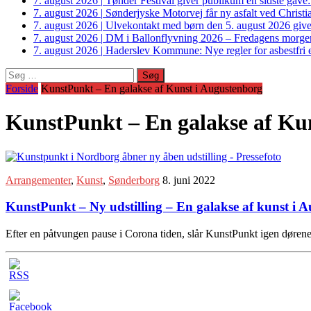
7. august 2026
|
Tønder Festival giver publikum en sidste gave
7. august 2026
|
Sønderjyske Motorvej får ny asfalt ved Christi
7. august 2026
|
Ulvekontakt med børn den 5. august 2026 giver
7. august 2026
|
DM i Ballonflyvning 2026 – Fredagens morge
7. august 2026
|
Haderslev Kommune: Nye regler for asbestfri et
Søg
efter:
Forside
KunstPunkt – En galakse af Kunst i Augustenborg
KunstPunkt – En galakse af Ku
Arrangementer
,
Kunst
,
Sønderborg
8. juni 2022
KunstPunkt – Ny udstilling – En galakse af kunst i 
Efter en påtvungen pause i Corona tiden, slår KunstPunkt igen dørene