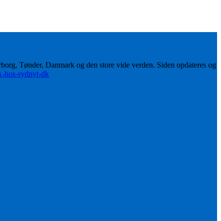
erborg, Tønder, Danmark og den store vide verden. Siden opdateres og
ik-hos-sydnyt-dk