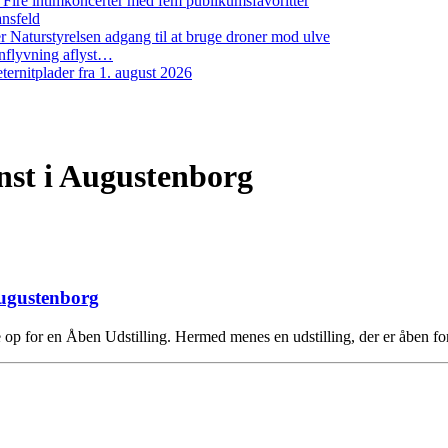
: Fire intimkoncerter med fem publikumsfavoritter
ansfeld
 Naturstyrelsen adgang til at bruge droner mod ulve
nflyvning aflyst…
ernitplader fra 1. august 2026
nst i Augustenborg
Augustenborg
 op for en Åben Udstilling. Hermed menes en udstilling, der er åben fo