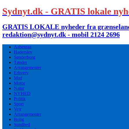
Sydnyt.dk - GRATIS lokale nyh
GRATIS LOKALE nyheder fra grænselandet,
redaktion@sydnyt.dk - mobil 2124 2696
Aabenraa
Haderslev
Sønderborg
Tønder
Arrangementer
Erhverv
Mad
Motor
Natur
NYHED
Politik
Sport
Vejr
Arrangementer
Bolig
Sundhed