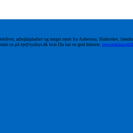
delslivet, arbejdspladser og meget mere fra Aabenraa, Haderslev, Sønd
ontakt os på ep@sydnyt.dk hvis Du har en god historie.
persondatapolit