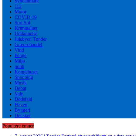
Syddanmark
112
Motor
COVID-19
Sort Sol
Kriminalitet
Uddannelse
Julebyen Tønder
Grænsehandel
Vind
Penge
Miljø
politi
Kongehuset
Shopping
Musik
Debat
Valg
Dødsfald
Haven
Byggeri
Det sker
Populære emner