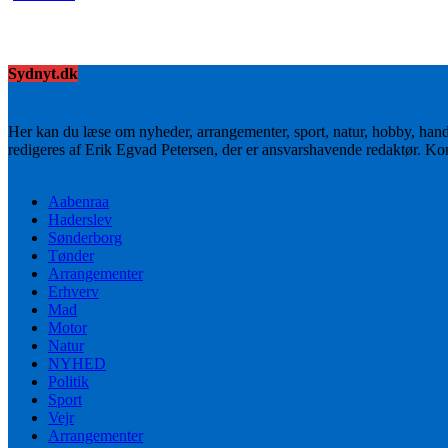
Sydnyt.dk
Her kan du læse om nyheder, arrangementer, sport, natur, hobby, han
redigeres af Erik Egvad Petersen, der er ansvarshavende redaktør. K
Aabenraa
Haderslev
Sønderborg
Tønder
Arrangementer
Erhverv
Mad
Motor
Natur
NYHED
Politik
Sport
Vejr
Arrangementer