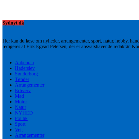
Sydnyt.dk
Her kan du læse om nyheder, arrangementer, sport, natur, hobby, han
redigeres af Erik Egvad Petersen, der er ansvarshavende redaktør. K
Aabenraa
Haderslev
Sønderborg
Tønder
Arrangementer
Erhverv
Mad
Motor
Natur
NYHED
Politik
Sport
Vejr
Arrangementer