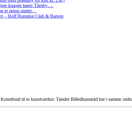
amp mod Brøndby for kun kr. 250,-
Rigtige knægte kører Tårnby….
g er netop startet…
nder – Hoff Running Club & Bareen
ns Kunstfond til to kunstværker. Tønder Billedkunstråd har i samme omb