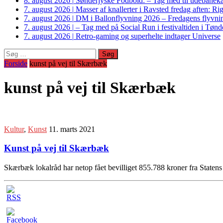
8. august 2026
|
Sønderjyske Fodbold: – Tag med til udebanek
7. august 2026
|
Masser af knallerter i Ravsted fredag aften: 
7. august 2026
|
DM i Ballonflyvning 2026 – Fredagens flyvnin
7. august 2026
|
– Tag med på Social Run i festivaltiden i Tø
7. august 2026
|
Retro-gaming og superhelte indtager Universe
Søg
efter:
Forside
kunst på vej til Skærbæk
kunst på vej til Skærbæk
Kultur
,
Kunst
11. marts 2021
Kunst på vej til Skærbæk
Skærbæk lokalråd har netop fået bevilliget 855.788 kroner fra State