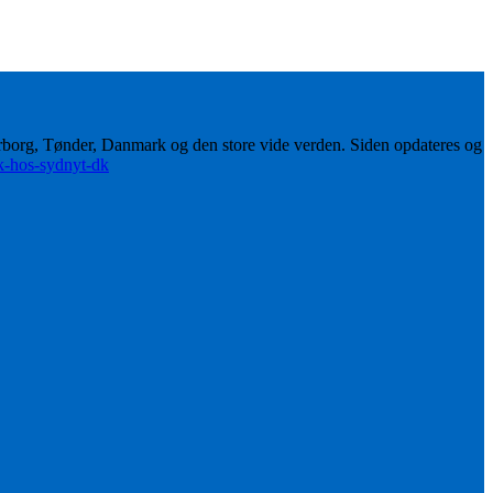
erborg, Tønder, Danmark og den store vide verden. Siden opdateres og
ik-hos-sydnyt-dk