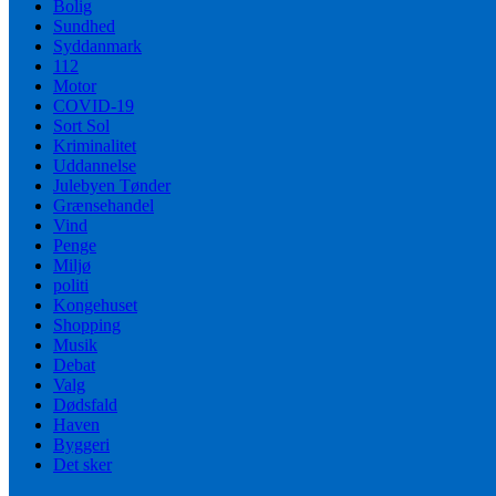
Bolig
Sundhed
Syddanmark
112
Motor
COVID-19
Sort Sol
Kriminalitet
Uddannelse
Julebyen Tønder
Grænsehandel
Vind
Penge
Miljø
politi
Kongehuset
Shopping
Musik
Debat
Valg
Dødsfald
Haven
Byggeri
Det sker