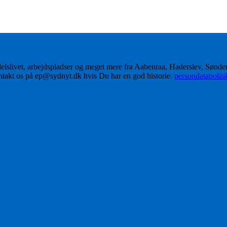
delslivet, arbejdspladser og meget mere fra Aabenraa, Haderslev, Sønd
ontakt os på ep@sydnyt.dk hvis Du har en god historie.
persondatapolit