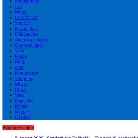
Syddanmark
112
Motor
COVID-19
Sort Sol
Kriminalitet
Uddannelse
Julebyen Tønder
Grænsehandel
Vind
Penge
Miljø
politi
Kongehuset
Shopping
Musik
Debat
Valg
Dødsfald
Haven
Byggeri
Det sker
Populære emner