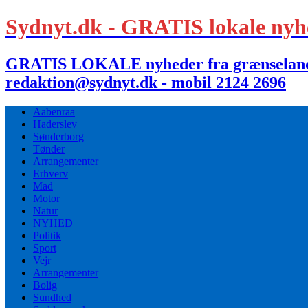
Sydnyt.dk - GRATIS lokale nyh
GRATIS LOKALE nyheder fra grænselandet,
redaktion@sydnyt.dk - mobil 2124 2696
Aabenraa
Haderslev
Sønderborg
Tønder
Arrangementer
Erhverv
Mad
Motor
Natur
NYHED
Politik
Sport
Vejr
Arrangementer
Bolig
Sundhed