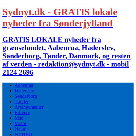
Sydnyt.dk - GRATIS lokale
nyheder fra Sønderjylland
GRATIS LOKALE nyheder fra
grænselandet, Aabenraa, Haderslev,
Sønderborg, Tønder, Danmark, og resten
af verden - redaktion@sydnyt.dk - mobil
2124 2696
Aabenraa
Haderslev
Sønderborg
Tønder
Arrangementer
Erhverv
Mad
Motor
Natur
NYHED