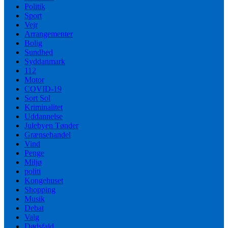
Politik
Sport
Vejr
Arrangementer
Bolig
Sundhed
Syddanmark
112
Motor
COVID-19
Sort Sol
Kriminalitet
Uddannelse
Julebyen Tønder
Grænsehandel
Vind
Penge
Miljø
politi
Kongehuset
Shopping
Musik
Debat
Valg
Dødsfald