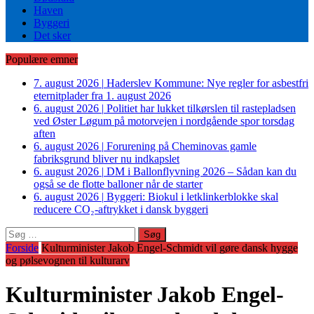
Haven
Byggeri
Det sker
Populære emner
7. august 2026
|
Haderslev Kommune: Nye regler for asbestfri
eternitplader fra 1. august 2026
6. august 2026
|
Politiet har lukket tilkørslen til rastepladsen
ved Øster Løgum på motorvejen i nordgående spor torsdag
aften
6. august 2026
|
Forurening på Cheminovas gamle
fabriksgrund bliver nu indkapslet
6. august 2026
|
DM i Ballonflyvning 2026 – Sådan kan du
også se de flotte balloner når de starter
6. august 2026
|
Byggeri: Biokul i letklinkerblokke skal
reducere CO₂-aftrykket i dansk byggeri
Søg
efter:
Forside
Kulturminister Jakob Engel-Schmidt vil gøre dansk hygge
og pølsevognen til kulturarv
Kulturminister Jakob Engel-