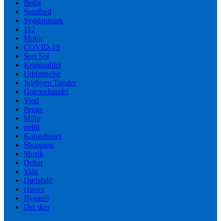
Bolig
Sundhed
Syddanmark
112
Motor
COVID-19
Sort Sol
Kriminalitet
Uddannelse
Julebyen Tønder
Grænsehandel
Vind
Penge
Miljø
politi
Kongehuset
Shopping
Musik
Debat
Valg
Dødsfald
Haven
Byggeri
Det sker