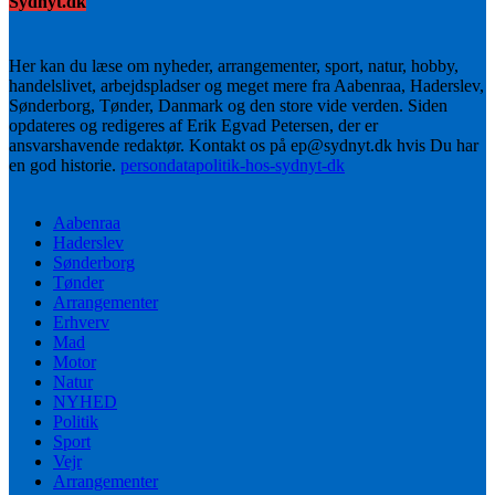
Sydnyt.dk
Her kan du læse om nyheder, arrangementer, sport, natur, hobby,
handelslivet, arbejdspladser og meget mere fra Aabenraa, Haderslev,
Sønderborg, Tønder, Danmark og den store vide verden. Siden
opdateres og redigeres af Erik Egvad Petersen, der er
ansvarshavende redaktør. Kontakt os på ep@sydnyt.dk hvis Du har
en god historie.
persondatapolitik-hos-sydnyt-dk
Aabenraa
Haderslev
Sønderborg
Tønder
Arrangementer
Erhverv
Mad
Motor
Natur
NYHED
Politik
Sport
Vejr
Arrangementer