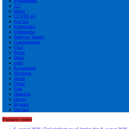
Syddanmark
112
Motor
COVID-19
Sort Sol
Kriminalitet
Uddannelse
Julebyen Tønder
Grænsehandel
Vind
Penge
Miljø
politi
Kongehuset
Shopping
Musik
Debat
Valg
Dødsfald
Haven
Byggeri
Det sker
Populære emner