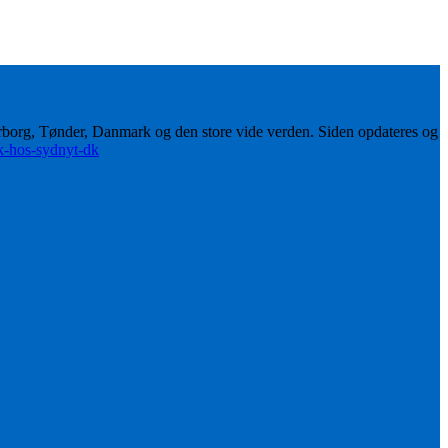
erborg, Tønder, Danmark og den store vide verden. Siden opdateres og
ik-hos-sydnyt-dk