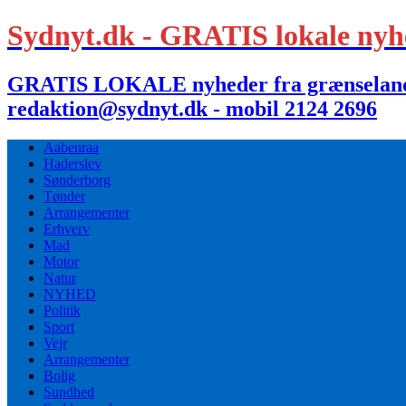
Sydnyt.dk - GRATIS lokale nyh
GRATIS LOKALE nyheder fra grænselandet,
redaktion@sydnyt.dk - mobil 2124 2696
Aabenraa
Haderslev
Sønderborg
Tønder
Arrangementer
Erhverv
Mad
Motor
Natur
NYHED
Politik
Sport
Vejr
Arrangementer
Bolig
Sundhed