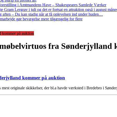
g hjælp en presset art
restilling i Amtmandens Have – Shakespeares Samlede Værker
ram Lergrav i juli og det er fortsat en attraktion også i august måne
 aften – Du kan stadig når at få oplevelsen ind under huden…
arbejde gør bevægelse mere tilgængelig for flere
nd kommer på auktion
 møbelvirtuos fra Sønderjylland
nderjylland kommer på auktion
 mest originale skikkelser, der bl.a havde værksted i Bredebro i Sø