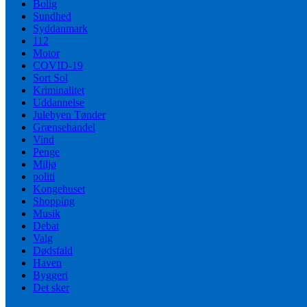
Bolig
Sundhed
Syddanmark
112
Motor
COVID-19
Sort Sol
Kriminalitet
Uddannelse
Julebyen Tønder
Grænsehandel
Vind
Penge
Miljø
politi
Kongehuset
Shopping
Musik
Debat
Valg
Dødsfald
Haven
Byggeri
Det sker