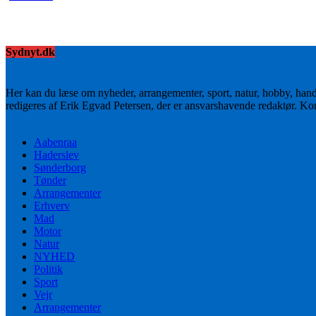
Sydnyt.dk
Her kan du læse om nyheder, arrangementer, sport, natur, hobby, han
redigeres af Erik Egvad Petersen, der er ansvarshavende redaktør. K
Aabenraa
Haderslev
Sønderborg
Tønder
Arrangementer
Erhverv
Mad
Motor
Natur
NYHED
Politik
Sport
Vejr
Arrangementer