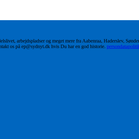
delslivet, arbejdspladser og meget mere fra Aabenraa, Haderslev, Sønd
ontakt os på ep@sydnyt.dk hvis Du har en god historie.
persondatapolit