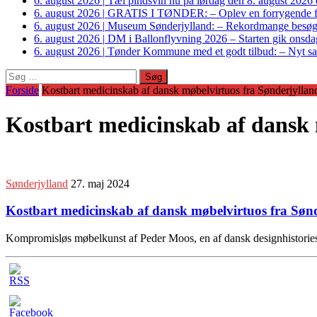
6. august 2026
|
Tæl pindsvin nu på lørdag den 8. august 2026 o
6. august 2026
|
GRATIS I TØNDER: – Oplev en forrygende fo
6. august 2026
|
Museum Sønderjylland: – Rekordmange besøgte G
6. august 2026
|
DM i Ballonflyvning 2026 – Starten gik onsdag
6. august 2026
|
Tønder Kommune med et godt tilbud: – Nyt sam
Søg
efter:
Forside
Kostbart medicinskab af dansk møbelvirtuos fra Sønderjylla
Kostbart medicinskab af dansk
Sønderjylland
27. maj 2024
Kostbart medicinskab af dansk møbelvirtuos fra Sø
Kompromisløs møbelkunst af Peder Moos, en af dansk designhistories