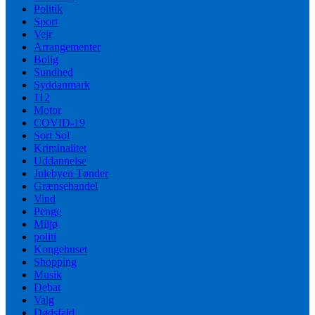
Politik
Sport
Vejr
Arrangementer
Bolig
Sundhed
Syddanmark
112
Motor
COVID-19
Sort Sol
Kriminalitet
Uddannelse
Julebyen Tønder
Grænsehandel
Vind
Penge
Miljø
politi
Kongehuset
Shopping
Musik
Debat
Valg
Dødsfald