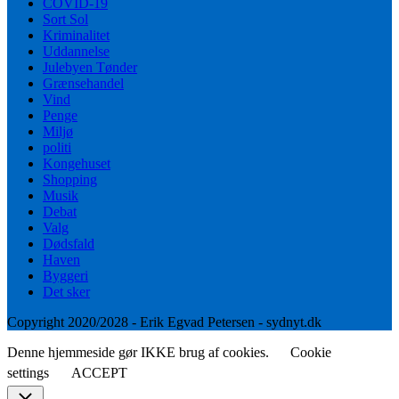
COVID-19
Sort Sol
Kriminalitet
Uddannelse
Julebyen Tønder
Grænsehandel
Vind
Penge
Miljø
politi
Kongehuset
Shopping
Musik
Debat
Valg
Dødsfald
Haven
Byggeri
Det sker
Copyright 2020/2028 - Erik Egvad Petersen - sydnyt.dk
Denne hjemmeside gør IKKE brug af cookies.
Cookie
settings
ACCEPT