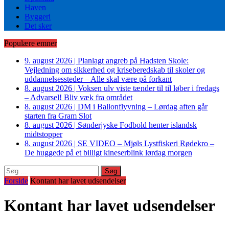
Haven
Byggeri
Det sker
Populære emner
9. august 2026
|
Planlagt angreb på Hadsten Skole:
Vejledning om sikkerhed og kriseberedskab til skoler og
uddannelsessteder – Alle skal være på forkant
8. august 2026
|
Voksen ulv viste tænder til til løber i fredags
– Advarsel! Bliv væk fra området
8. august 2026
|
DM i Ballonflyvning – Lørdag aften går
starten fra Gram Slot
8. august 2026
|
Sønderjyske Fodbold henter islandsk
midtstopper
8. august 2026
|
SE VIDEO – Mjøls Lystfiskeri Rødekro –
De huggede på et billigt kineserblink lørdag morgen
Søg
efter:
Forside
Kontant har lavet udsendelser
Kontant har lavet udsendelser