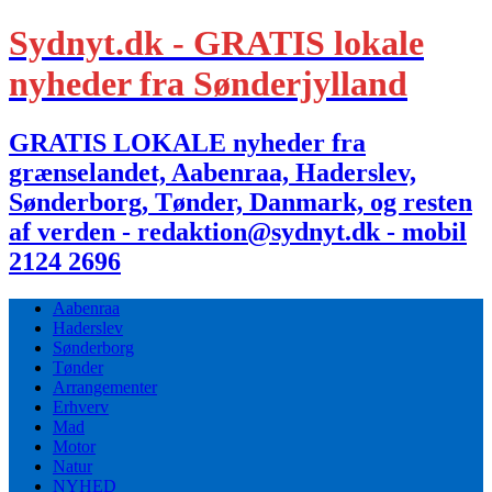
Sydnyt.dk - GRATIS lokale
nyheder fra Sønderjylland
GRATIS LOKALE nyheder fra
grænselandet, Aabenraa, Haderslev,
Sønderborg, Tønder, Danmark, og resten
af verden - redaktion@sydnyt.dk - mobil
2124 2696
Aabenraa
Haderslev
Sønderborg
Tønder
Arrangementer
Erhverv
Mad
Motor
Natur
NYHED