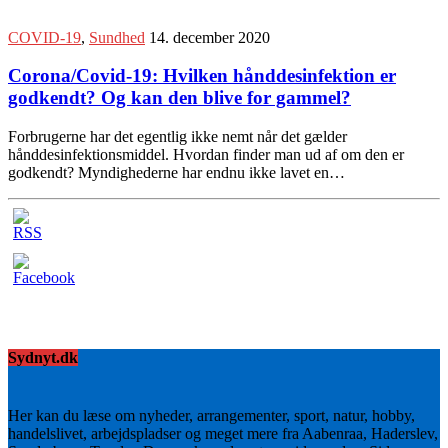
COVID-19
,
Sundhed
14. december 2020
Corona/Covid-19: Hvilken hånddesinfektion er
godkendt? Og kan den blive for gammel?
Forbrugerne har det egentlig ikke nemt når det gælder
hånddesinfektionsmiddel. Hvordan finder man ud af om den er
godkendt? Myndighederne har endnu ikke lavet en…
Sydnyt.dk
Her kan du læse om nyheder, arrangementer, sport, natur, hobby,
handelslivet, arbejdspladser og meget mere fra Aabenraa, Haderslev,