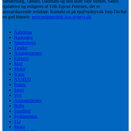
Sønderborg, Tønder, Danmark og den store vide verden. Siden
opdateres og redigeres af Erik Egvad Petersen, der er
ansvarshavende redaktør. Kontakt os på ep@sydnyt.dk hvis Du har
en god historie.
persondatapolitik-hos-sydnyt-dk
Aabenraa
Haderslev
Sønderborg
Tønder
Arrangementer
Erhverv
Mad
Motor
Natur
NYHED
Politik
Sport
Vejr
Arrangementer
Bolig
Sundhed
Syddanmark
112
Motor