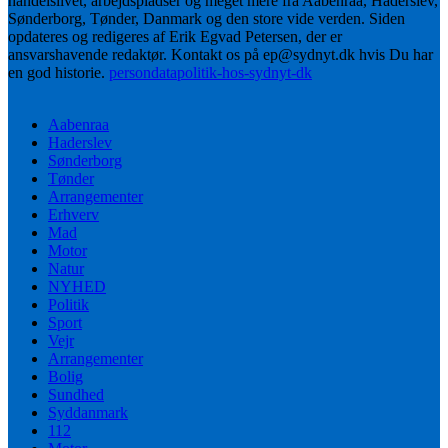
handelslivet, arbejdspladser og meget mere fra Aabenraa, Haderslev,
Sønderborg, Tønder, Danmark og den store vide verden. Siden
opdateres og redigeres af Erik Egvad Petersen, der er
ansvarshavende redaktør. Kontakt os på ep@sydnyt.dk hvis Du har
en god historie.
persondatapolitik-hos-sydnyt-dk
Aabenraa
Haderslev
Sønderborg
Tønder
Arrangementer
Erhverv
Mad
Motor
Natur
NYHED
Politik
Sport
Vejr
Arrangementer
Bolig
Sundhed
Syddanmark
112