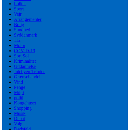
Politik
Sport
Vejr
Arrangementer
Bolig
Sundhed
Syddanmark
112
Motor
COVID-19
Sort Sol
Kriminalitet
Uddannelse
Julebyen Tønder
Grænsehandel
Vind
Penge
Miljø
politi
Kongehuset
Shopping
Musik
Debat
Valg
Dødsfald