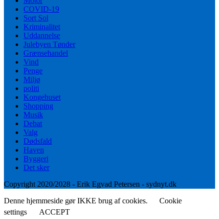
Motor
COVID-19
Sort Sol
Kriminalitet
Uddannelse
Julebyen Tønder
Grænsehandel
Vind
Penge
Miljø
politi
Kongehuset
Shopping
Musik
Debat
Valg
Dødsfald
Haven
Byggeri
Det sker
Copyright 2020/2028 - Erik Egvad Petersen - sydnyt.dk
Denne hjemmeside gør IKKE brug af cookies.
Cookie
settings
ACCEPT