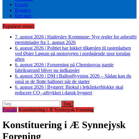
Haven
Byggeri
Det sker
Populære emner
7. august 2026
|
Haderslev Kommune: Nye regler for asbestfri
eternitplader fra 1. august 2026
6. august 2026
|
Politiet har lukket tilkørslen til rastepladsen
ved Øster Løgum på motorvejen i nordgående spor torsdag
aften
6. august 2026
|
Forurening på Cheminovas gamle
fabriksgrund bliver nu indkapslet
6. august 2026
|
DM i Ballonflyvning 2026 – Sådan kan du
også se de flotte balloner når de starter
6. august 2026
|
Byggeri: Biokul i letklinkerblokke skal
reducere CO₂-aftrykket i dansk byggeri
Søg
efter:
Forside
Konstituering i Æ Synnejysk Forening
Konstituering i Æ Synnejysk
Forening