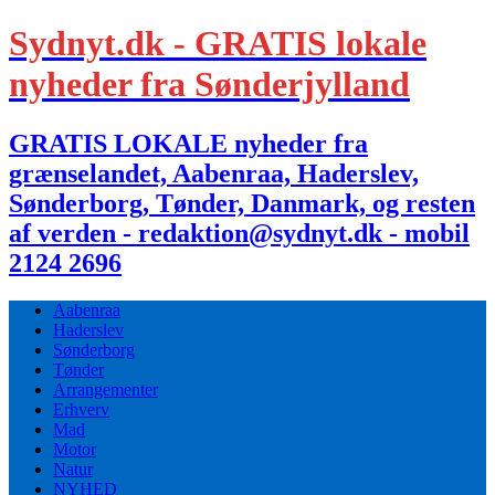
Sydnyt.dk - GRATIS lokale
nyheder fra Sønderjylland
GRATIS LOKALE nyheder fra
grænselandet, Aabenraa, Haderslev,
Sønderborg, Tønder, Danmark, og resten
af verden - redaktion@sydnyt.dk - mobil
2124 2696
Aabenraa
Haderslev
Sønderborg
Tønder
Arrangementer
Erhverv
Mad
Motor
Natur
NYHED