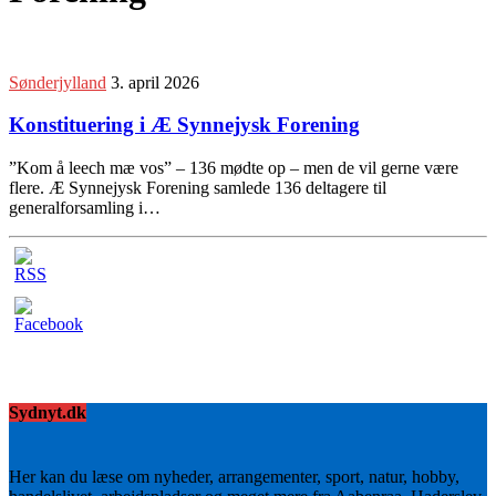
Sønderjylland
3. april 2026
Konstituering i Æ Synnejysk Forening
”Kom å leech mæ vos” – 136 mødte op – men de vil gerne være
flere. Æ Synnejysk Forening samlede 136 deltagere til
generalforsamling i…
Sydnyt.dk
Her kan du læse om nyheder, arrangementer, sport, natur, hobby,