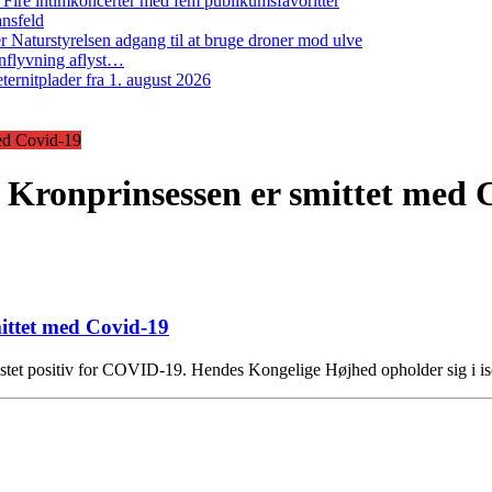
: Fire intimkoncerter med fem publikumsfavoritter
ansfeld
 Naturstyrelsen adgang til at bruge droner mod ulve
nflyvning aflyst…
ernitplader fra 1. august 2026
ed Covid-19
 Kronprinsessen er smittet med 
ittet med Covid-19
stet positiv for COVID-19. Hendes Kongelige Højhed opholder sig i is