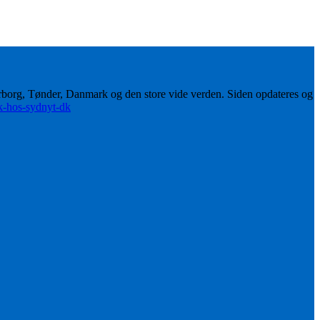
erborg, Tønder, Danmark og den store vide verden. Siden opdateres og
ik-hos-sydnyt-dk