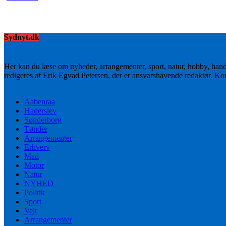
Sydnyt.dk
Her kan du læse om nyheder, arrangementer, sport, natur, hobby, han
redigeres af Erik Egvad Petersen, der er ansvarshavende redaktør. K
Aabenraa
Haderslev
Sønderborg
Tønder
Arrangementer
Erhverv
Mad
Motor
Natur
NYHED
Politik
Sport
Vejr
Arrangementer