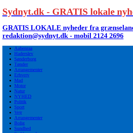
Sydnyt.dk - GRATIS lokale nyh
GRATIS LOKALE nyheder fra grænselandet,
redaktion@sydnyt.dk - mobil 2124 2696
Aabenraa
Haderslev
Sønderborg
Tønder
Arrangementer
Erhverv
Mad
Motor
Natur
NYHED
Politik
Sport
Vejr
Arrangementer
Bolig
Sundhed