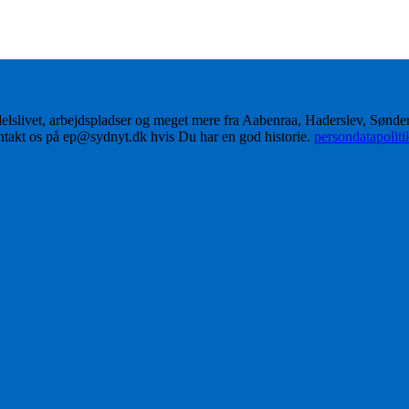
delslivet, arbejdspladser og meget mere fra Aabenraa, Haderslev, Sønd
ontakt os på ep@sydnyt.dk hvis Du har en god historie.
persondatapolit