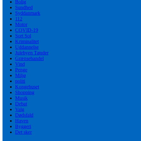
Bolig
Sundhed
Syddanmark
112
Motor
COVID-19
Sort Sol
Kriminalitet
Uddannelse
Julebyen Tønder
Grænsehandel
Vind
Penge
Miljø
politi
Kongehuset
Shopping
Musik
Debat
Valg
Dødsfald
Haven
Byggeri
Det sker