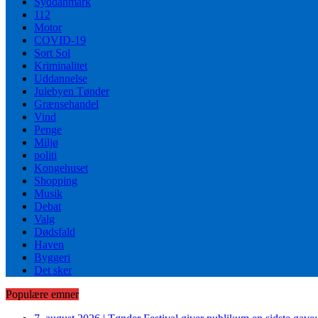
Syddanmark
112
Motor
COVID-19
Sort Sol
Kriminalitet
Uddannelse
Julebyen Tønder
Grænsehandel
Vind
Penge
Miljø
politi
Kongehuset
Shopping
Musik
Debat
Valg
Dødsfald
Haven
Byggeri
Det sker
Populære emner