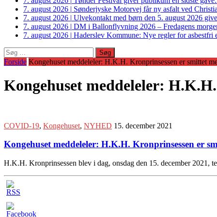
7. august 2026
|
Tønder Festival giver publikum en sidste gave
7. august 2026
|
Sønderjyske Motorvej får ny asfalt ved Christi
7. august 2026
|
Ulvekontakt med børn den 5. august 2026 giver
7. august 2026
|
DM i Ballonflyvning 2026 – Fredagens morge
7. august 2026
|
Haderslev Kommune: Nye regler for asbestfri et
Søg
efter:
Forside
Kongehuset meddeleler: H.K.H. Kronprinsessen er smittet m
Kongehuset meddeleler: H.K.H.
COVID-19
,
Kongehuset
,
NYHED
15. december 2021
Kongehuset meddeleler: H.K.H. Kronprinsessen er sm
H.K.H. Kronprinsessen blev i dag, onsdag den 15. december 2021, te