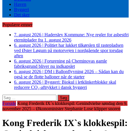
Haven
Byggeri
Det sker
Populære emner
7. august 2026
|
Haderslev Kommune: Nye regler for asbestfri
eternitplader fra 1. august 2026
6. august 2026
|
Politiet har lukket tilkørslen til rastepladsen
ved Øster Løgum på motorvejen i nordgående spor torsdag
aften
6. august 2026
|
Forurening på Cheminovas gamle
fabriksgrund bliver nu indkapslet
6. august 2026
|
DM i Ballonflyvning 2026 – Sådan kan du
også se de flotte balloner når de starter
6. august 2026
|
Byggeri: Biokul i letklinkerblokke skal
reducere CO₂-aftrykket i dansk byggeri
Søg
efter:
Forside
Kong Frederik IX`s klokkespil: Genindvielse søndag den 9.
november 2025 – Økonominister Stephanie Lose klipper snoren
Kong Frederik IX`s klokkespil: