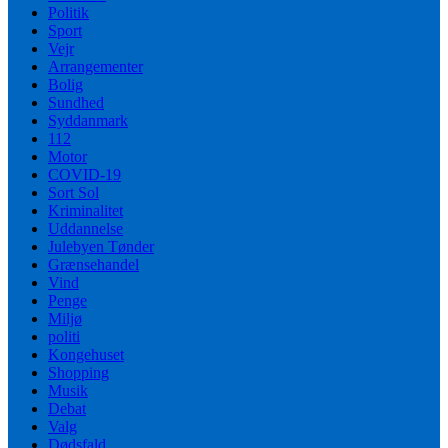
Politik
Sport
Vejr
Arrangementer
Bolig
Sundhed
Syddanmark
112
Motor
COVID-19
Sort Sol
Kriminalitet
Uddannelse
Julebyen Tønder
Grænsehandel
Vind
Penge
Miljø
politi
Kongehuset
Shopping
Musik
Debat
Valg
Dødsfald