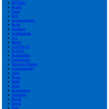
NYHED
Politik
Sport
Vejr
Arrangementer
Bolig
Sundhed
Syddanmark
112
Motor
COVID-19
Sort Sol
Kriminalitet
Uddannelse
Julebyen Tønder
Grænsehandel
Vind
Penge
Miljø
politi
Kongehuset
Shopping
Musik
Debat
Valg