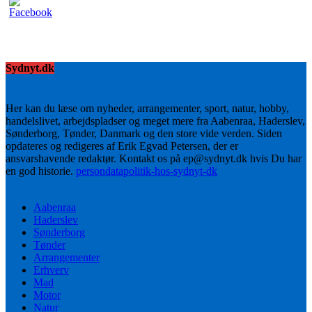
Sydnyt.dk
Her kan du læse om nyheder, arrangementer, sport, natur, hobby,
handelslivet, arbejdspladser og meget mere fra Aabenraa, Haderslev,
Sønderborg, Tønder, Danmark og den store vide verden. Siden
opdateres og redigeres af Erik Egvad Petersen, der er
ansvarshavende redaktør. Kontakt os på ep@sydnyt.dk hvis Du har
en god historie.
persondatapolitik-hos-sydnyt-dk
Aabenraa
Haderslev
Sønderborg
Tønder
Arrangementer
Erhverv
Mad
Motor
Natur