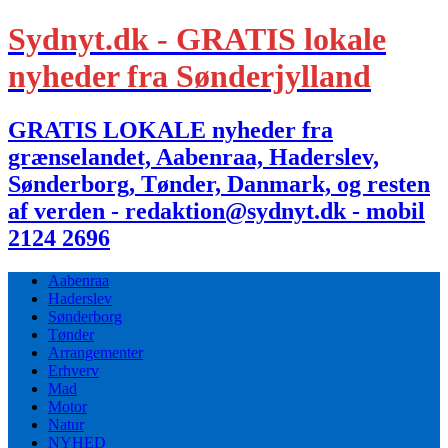
Sydnyt.dk - GRATIS lokale
nyheder fra Sønderjylland
GRATIS LOKALE nyheder fra
grænselandet, Aabenraa, Haderslev,
Sønderborg, Tønder, Danmark, og resten
af verden - redaktion@sydnyt.dk - mobil
2124 2696
Aabenraa
Haderslev
Sønderborg
Tønder
Arrangementer
Erhverv
Mad
Motor
Natur
NYHED