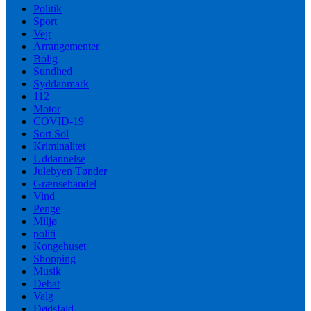
Politik
Sport
Vejr
Arrangementer
Bolig
Sundhed
Syddanmark
112
Motor
COVID-19
Sort Sol
Kriminalitet
Uddannelse
Julebyen Tønder
Grænsehandel
Vind
Penge
Miljø
politi
Kongehuset
Shopping
Musik
Debat
Valg
Dødsfald