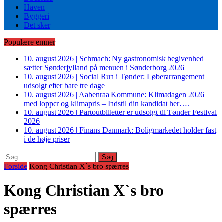
Haven
Byggeri
Det sker
Populære emner
10. august 2026
|
Schmach: Ny gastronomisk begivenhed
sætter Sønderjylland på menuen i Sønderborg 2026
10. august 2026
|
Social Run i Tønder: Løberarrangement
udsolgt efter bare tre dage
10. august 2026
|
Aabenraa Kommune: Klimadagen 2026
med lopper og klimapris – Indstil din kandidat her….
10. august 2026
|
Partoutbilletter er udsolgt til Tønder Festival
2026
10. august 2026
|
Finans Danmark: Boligmarkedet holder fast
i de høje priser
Søg
efter:
Forside
Kong Christian X`s bro spærres
Kong Christian X`s bro
spærres