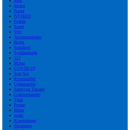
Mad
Motor
Natur
NYHED
Politik
Sport
Vejr
Arrangementer
Bolig
Sundhed
Syddanmark
112
Motor
COVID-19
Sort Sol
Kriminalitet
Uddannelse
Julebyen Tønder
Grænsehandel
Vind
Penge
Miljø
politi
Kongehuset
Shopping