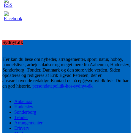
Sydnyt.dk
Her kan du læse om nyheder, arrangementer, sport, natur, hobby,
handelslivet, arbejdspladser og meget mere fra Aabenraa, Haderslev,
Sønderborg, Tønder, Danmark og den store vide verden. Siden
opdateres og redigeres af Erik Egvad Petersen, der er
ansvarshavende redaktør. Kontakt os på ep@sydnyt.dk hvis Du har
en god historie.
persondatapolitik-hos-sydnyt-dk
Aabenraa
Haderslev
Sønderborg
Tønder
Arrangementer
Erhverv