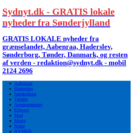
Sydnyt.dk - GRATIS lokale
nyheder fra Sønderjylland
GRATIS LOKALE nyheder fra
grænselandet, Aabenraa, Haderslev,
Sønderborg, Tønder, Danmark, og resten
af verden - redaktion@sydnyt.dk - mobil
2124 2696
Aabenraa
Haderslev
Sønderborg
Tønder
Arrangementer
Erhverv
Mad
Motor
Natur
NYHED