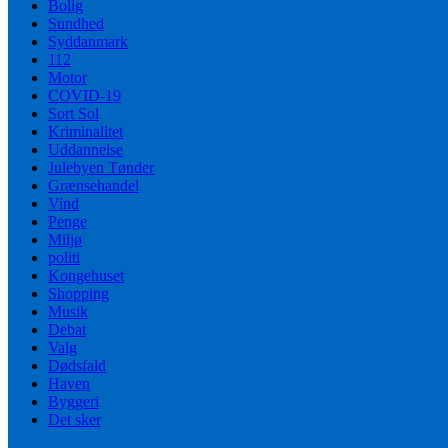
Bolig
Sundhed
Syddanmark
112
Motor
COVID-19
Sort Sol
Kriminalitet
Uddannelse
Julebyen Tønder
Grænsehandel
Vind
Penge
Miljø
politi
Kongehuset
Shopping
Musik
Debat
Valg
Dødsfald
Haven
Byggeri
Det sker