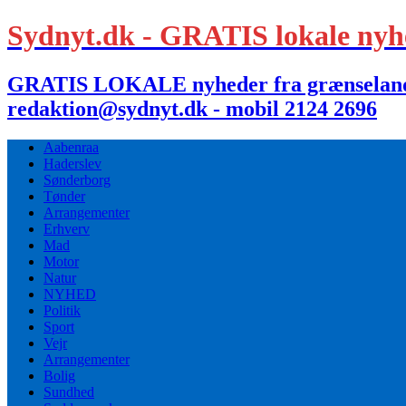
Sydnyt.dk - GRATIS lokale nyh
GRATIS LOKALE nyheder fra grænselandet,
redaktion@sydnyt.dk - mobil 2124 2696
Aabenraa
Haderslev
Sønderborg
Tønder
Arrangementer
Erhverv
Mad
Motor
Natur
NYHED
Politik
Sport
Vejr
Arrangementer
Bolig
Sundhed