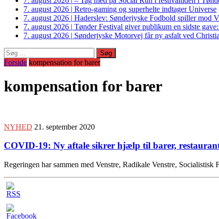
7. august 2026
|
– Tag med på Social Run i festivaltiden i Tø
7. august 2026
|
Retro-gaming og superhelte indtager Universe
7. august 2026
|
Haderslev: Sønderjyske Fodbold spiller mod V
7. august 2026
|
Tønder Festival giver publikum en sidste gave
7. august 2026
|
Sønderjyske Motorvej får ny asfalt ved Christi
Søg
efter:
Forside
kompensation for barer
kompensation for barer
NYHED
21. september 2020
COVID-19: Ny aftale sikrer hjælp til barer, restaurant
Regeringen har sammen med Venstre, Radikale Venstre, Socialistisk Fol