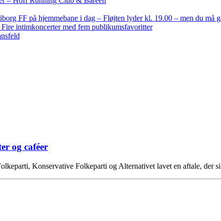
nder – Hoff Running Club & Bareen
iborg FF på hjemmebane i dag – Fløjten lyder kl. 19.00 – men du må 
: Fire intimkoncerter med fem publikumsfavoritter
ansfeld
er og caféer
keparti, Konservative Folkeparti og Alternativet lavet en aftale, der s