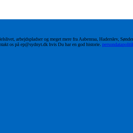
delslivet, arbejdspladser og meget mere fra Aabenraa, Haderslev, Sønd
ontakt os på ep@sydnyt.dk hvis Du har en god historie.
persondatapolit