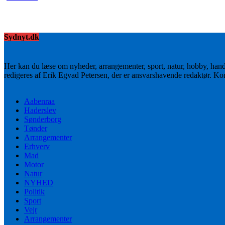
Sydnyt.dk
Her kan du læse om nyheder, arrangementer, sport, natur, hobby, han
redigeres af Erik Egvad Petersen, der er ansvarshavende redaktør. K
Aabenraa
Haderslev
Sønderborg
Tønder
Arrangementer
Erhverv
Mad
Motor
Natur
NYHED
Politik
Sport
Vejr
Arrangementer