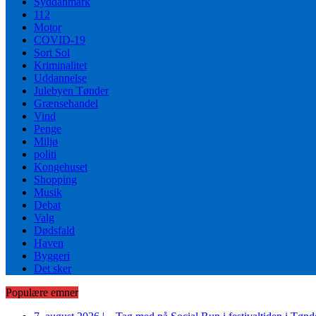
Syddanmark
112
Motor
COVID-19
Sort Sol
Kriminalitet
Uddannelse
Julebyen Tønder
Grænsehandel
Vind
Penge
Miljø
politi
Kongehuset
Shopping
Musik
Debat
Valg
Dødsfald
Haven
Byggeri
Det sker
Populære emner