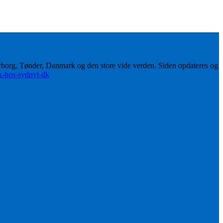
erborg, Tønder, Danmark og den store vide verden. Siden opdateres og
ik-hos-sydnyt-dk