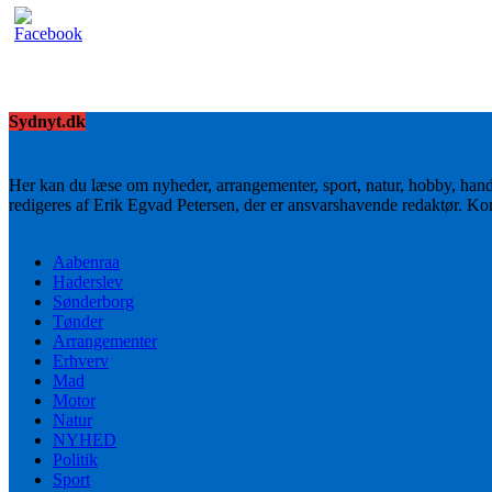
Sydnyt.dk
Her kan du læse om nyheder, arrangementer, sport, natur, hobby, han
redigeres af Erik Egvad Petersen, der er ansvarshavende redaktør. K
Aabenraa
Haderslev
Sønderborg
Tønder
Arrangementer
Erhverv
Mad
Motor
Natur
NYHED
Politik
Sport