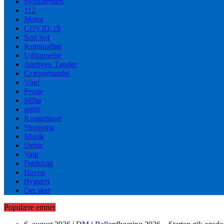
Syddanmark
112
Motor
COVID-19
Sort Sol
Kriminalitet
Uddannelse
Julebyen Tønder
Grænsehandel
Vind
Penge
Miljø
politi
Kongehuset
Shopping
Musik
Debat
Valg
Dødsfald
Haven
Byggeri
Det sker
Populære emner