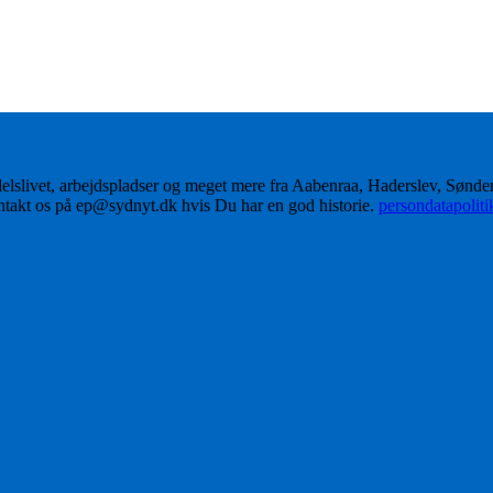
delslivet, arbejdspladser og meget mere fra Aabenraa, Haderslev, Sønd
ontakt os på ep@sydnyt.dk hvis Du har en god historie.
persondatapolit