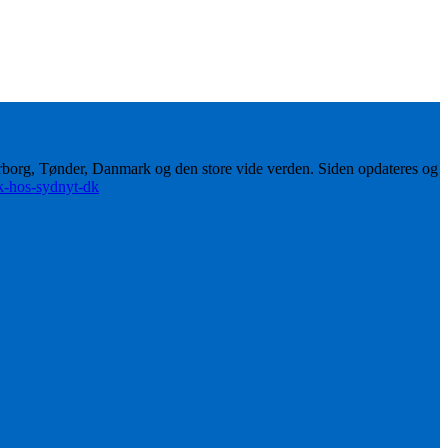
erborg, Tønder, Danmark og den store vide verden. Siden opdateres og
ik-hos-sydnyt-dk