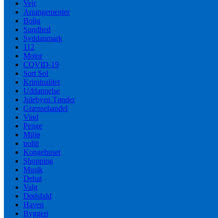
Vejr
Arrangementer
Bolig
Sundhed
Syddanmark
112
Motor
COVID-19
Sort Sol
Kriminalitet
Uddannelse
Julebyen Tønder
Grænsehandel
Vind
Penge
Miljø
politi
Kongehuset
Shopping
Musik
Debat
Valg
Dødsfald
Haven
Byggeri