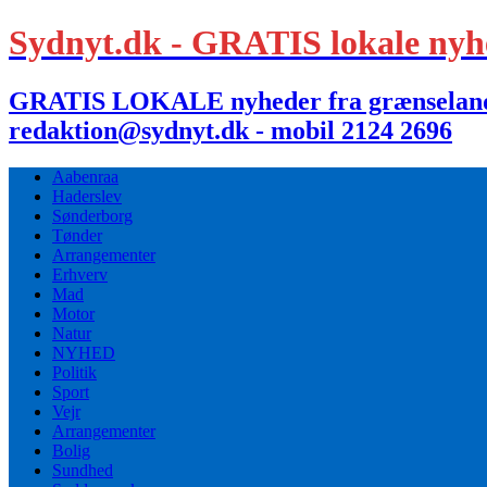
Sydnyt.dk - GRATIS lokale nyh
GRATIS LOKALE nyheder fra grænselandet,
redaktion@sydnyt.dk - mobil 2124 2696
Aabenraa
Haderslev
Sønderborg
Tønder
Arrangementer
Erhverv
Mad
Motor
Natur
NYHED
Politik
Sport
Vejr
Arrangementer
Bolig
Sundhed