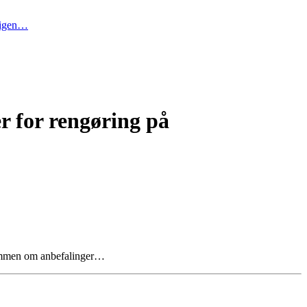
t igen…
 for rengøring på
 sammen om anbefalinger…