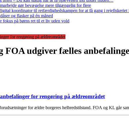
 aften – Du kan stadig når at få oplevelsen ind under huden…
arbejde gør bevægelse mere tilgængelig for flere
gital koordinator til retfærdighedskampen for at få gang i rejefiskerie
 dåser og flasker på én måned
 fokus på børns ret til et liv uden vold
nger for rengøring på ældreområdet
FOA udgiver fælles anbefalinger
nbefalinger for rengøring på ældreområdet
gode forudsætninger for ældre borgeres helbredstilstand. FOA og KL går