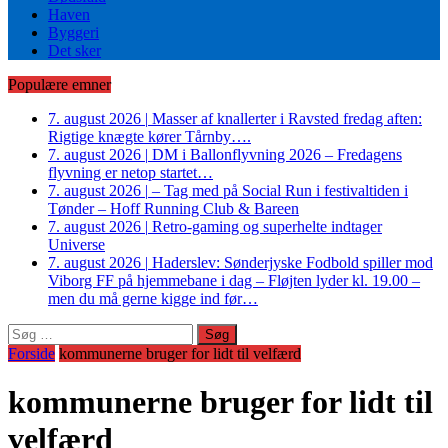
Haven
Byggeri
Det sker
Populære emner
7. august 2026
|
Masser af knallerter i Ravsted fredag aften:
Rigtige knægte kører Tårnby….
7. august 2026
|
DM i Ballonflyvning 2026 – Fredagens
flyvning er netop startet…
7. august 2026
|
– Tag med på Social Run i festivaltiden i
Tønder – Hoff Running Club & Bareen
7. august 2026
|
Retro-gaming og superhelte indtager
Universe
7. august 2026
|
Haderslev: Sønderjyske Fodbold spiller mod
Viborg FF på hjemmebane i dag – Fløjten lyder kl. 19.00 –
men du må gerne kigge ind før…
Søg
efter:
Forside
kommunerne bruger for lidt til velfærd
kommunerne bruger for lidt til
velfærd