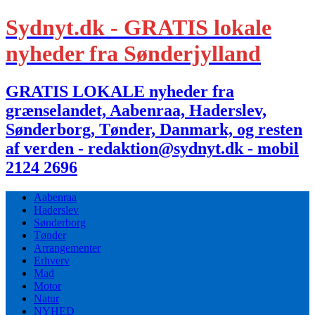
Sydnyt.dk - GRATIS lokale
nyheder fra Sønderjylland
GRATIS LOKALE nyheder fra
grænselandet, Aabenraa, Haderslev,
Sønderborg, Tønder, Danmark, og resten
af verden - redaktion@sydnyt.dk - mobil
2124 2696
Aabenraa
Haderslev
Sønderborg
Tønder
Arrangementer
Erhverv
Mad
Motor
Natur
NYHED