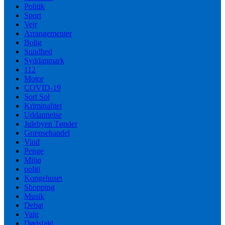
Politik
Sport
Vejr
Arrangementer
Bolig
Sundhed
Syddanmark
112
Motor
COVID-19
Sort Sol
Kriminalitet
Uddannelse
Julebyen Tønder
Grænsehandel
Vind
Penge
Miljø
politi
Kongehuset
Shopping
Musik
Debat
Valg
Dødsfald