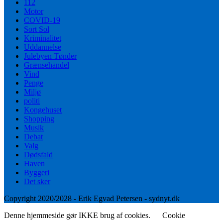
112
Motor
COVID-19
Sort Sol
Kriminalitet
Uddannelse
Julebyen Tønder
Grænsehandel
Vind
Penge
Miljø
politi
Kongehuset
Shopping
Musik
Debat
Valg
Dødsfald
Haven
Byggeri
Det sker
Copyright 2020/2028 - Erik Egvad Petersen - sydnyt.dk
Denne hjemmeside gør IKKE brug af cookies.
Cookie