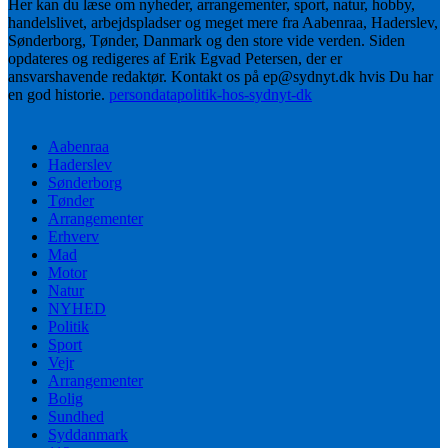
Her kan du læse om nyheder, arrangementer, sport, natur, hobby,
handelslivet, arbejdspladser og meget mere fra Aabenraa, Haderslev,
Sønderborg, Tønder, Danmark og den store vide verden. Siden
opdateres og redigeres af Erik Egvad Petersen, der er
ansvarshavende redaktør. Kontakt os på ep@sydnyt.dk hvis Du har
en god historie.
persondatapolitik-hos-sydnyt-dk
Aabenraa
Haderslev
Sønderborg
Tønder
Arrangementer
Erhverv
Mad
Motor
Natur
NYHED
Politik
Sport
Vejr
Arrangementer
Bolig
Sundhed
Syddanmark