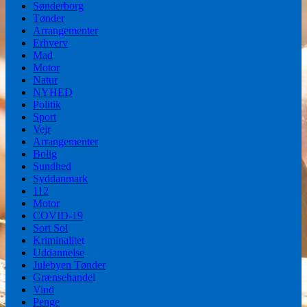
Sønderborg
Tønder
Arrangementer
Erhverv
Mad
Motor
Natur
NYHED
Politik
Sport
Vejr
Arrangementer
Bolig
Sundhed
Syddanmark
112
Motor
COVID-19
Sort Sol
Kriminalitet
Uddannelse
Julebyen Tønder
Grænsehandel
Vind
Penge