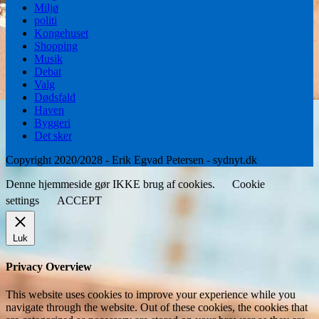
Miljø
politi
Kongehuset
Shopping
Musik
Debat
Valg
Dødsfald
Haven
Byggeri
Det sker
Copyright 2020/2028 - Erik Egvad Petersen - sydnyt.dk
Denne hjemmeside gør IKKE brug af cookies.
Cookie
settings
ACCEPT
Luk
Privacy Overview
This website uses cookies to improve your experience while you
navigate through the website. Out of these cookies, the cookies that