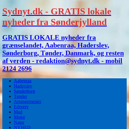
Sydnyt.dk - GRATIS lokale
nyheder fra Sønderjylland
GRATIS LOKALE nyheder fra
grænselandet, Aabenraa, Haderslev,
Sønderborg, Tønder, Danmark, og resten
af verden - redaktion@sydnyt.dk - mobil
2124 2696
Aabenraa
Haderslev
Sønderborg
Tønder
Arrangementer
Erhverv
Mad
Motor
Natur
NYHED