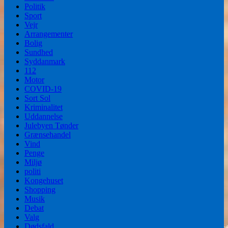
Politik
Sport
Vejr
Arrangementer
Bolig
Sundhed
Syddanmark
112
Motor
COVID-19
Sort Sol
Kriminalitet
Uddannelse
Julebyen Tønder
Grænsehandel
Vind
Penge
Miljø
politi
Kongehuset
Shopping
Musik
Debat
Valg
Dødsfald