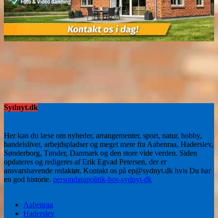
Sydnyt.dk
Her kan du læse om nyheder, arrangementer, sport, natur, hobby,
handelslivet, arbejdspladser og meget mere fra Aabenraa, Haderslev,
Sønderborg, Tønder, Danmark og den store vide verden. Siden
opdateres og redigeres af Erik Egvad Petersen, der er
ansvarshavende redaktør. Kontakt os på ep@sydnyt.dk hvis Du har
en god historie.
persondatapolitik-hos-sydnyt-dk
Aabenraa
Haderslev