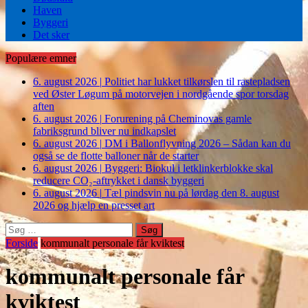
Haven
Byggeri
Det sker
Populære emner
6. august 2026
|
Politiet har lukket tilkørslen til rastepladsen
ved Øster Løgum på motorvejen i nordgående spor torsdag
aften
6. august 2026
|
Forurening på Cheminovas gamle
fabriksgrund bliver nu indkapslet
6. august 2026
|
DM i Ballonflyvning 2026 – Sådan kan du
også se de flotte balloner når de starter
6. august 2026
|
Byggeri: Biokul i letklinkerblokke skal
reducere CO₂-aftrykket i dansk byggeri
6. august 2026
|
Tæl pindsvin nu på lørdag den 8. august
2026 og hjælp en presset art
Søg
efter:
Forside
kommunalt personale får kviktest
kommunalt personale får
kviktest