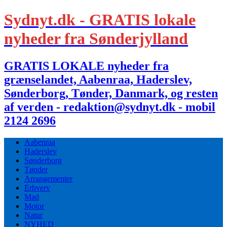
Sydnyt.dk - GRATIS lokale
nyheder fra Sønderjylland
GRATIS LOKALE nyheder fra
grænselandet, Aabenraa, Haderslev,
Sønderborg, Tønder, Danmark, og resten
af verden - redaktion@sydnyt.dk - mobil
2124 2696
Aabenraa
Haderslev
Sønderborg
Tønder
Arrangementer
Erhverv
Mad
Motor
Natur
NYHED