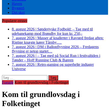
Haven
Byggeri
Det sker
Populære emner
8. august 2026
|
Sønderjyske Fodbold: – Tag med til
udebanekamp mod Brøndby for kun kr. 250,-
7. august 2026
|
Masser af knallerter i Ravsted fredag aften:
Rigtige knægte kører Tårnby….
7. august 2026
|
DM i Ballonflyvning 2026 – Fredagens
flyvning er netop startet…
7. august 2026
|
– Tag med på Social Run i festivaltiden i
Tønder – Hoff Running Club & Bareen
7. august 2026
|
Retro-gaming og superhelte indtager
Universe
Søg
efter:
Forside
Kom til grundlovsdag i Folketinget
Kom til grundlovsdag i
Folketinget