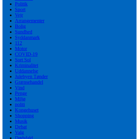
Politik
Sport
Vejr
Arrangementer
Bolig
Sundhed
Syddanmark
112
Motor
COVID-19
Sort Sol
Kriminalitet
Uddannelse
Julebyen Tønder
Grænsehandel
Vind
Penge
Miljø
politi
Kongehuset
Shopping
Musik
Debat
Valg
Dødsfald