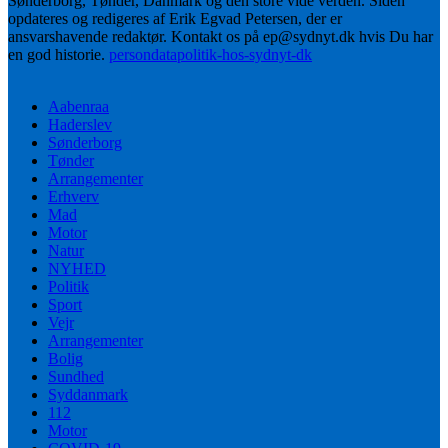
Sønderborg, Tønder, Danmark og den store vide verden. Siden
opdateres og redigeres af Erik Egvad Petersen, der er
ansvarshavende redaktør. Kontakt os på ep@sydnyt.dk hvis Du har
en god historie.
persondatapolitik-hos-sydnyt-dk
Aabenraa
Haderslev
Sønderborg
Tønder
Arrangementer
Erhverv
Mad
Motor
Natur
NYHED
Politik
Sport
Vejr
Arrangementer
Bolig
Sundhed
Syddanmark
112
Motor