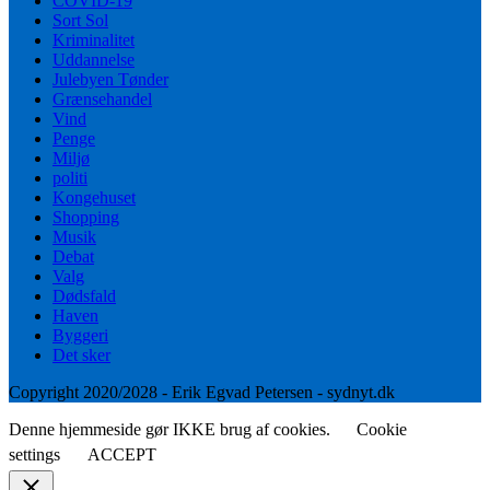
COVID-19
Sort Sol
Kriminalitet
Uddannelse
Julebyen Tønder
Grænsehandel
Vind
Penge
Miljø
politi
Kongehuset
Shopping
Musik
Debat
Valg
Dødsfald
Haven
Byggeri
Det sker
Copyright 2020/2028 - Erik Egvad Petersen - sydnyt.dk
Denne hjemmeside gør IKKE brug af cookies.
Cookie
settings
ACCEPT