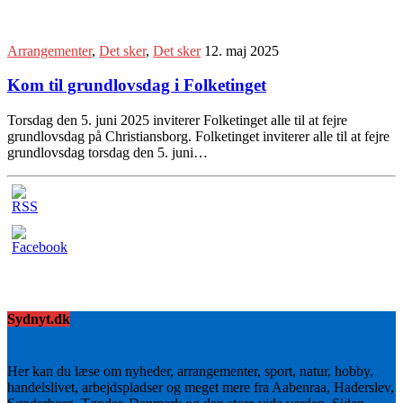
Arrangementer
,
Det sker
,
Det sker
12. maj 2025
Kom til grundlovsdag i Folketinget
Torsdag den 5. juni 2025 inviterer Folketinget alle til at fejre
grundlovsdag på Christiansborg. Folketinget inviterer alle til at fejre
grundlovsdag torsdag den 5. juni…
Sydnyt.dk
Her kan du læse om nyheder, arrangementer, sport, natur, hobby,
handelslivet, arbejdspladser og meget mere fra Aabenraa, Haderslev,