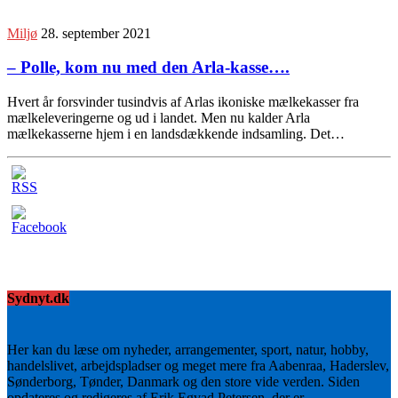
Miljø
28. september 2021
– Polle, kom nu med den Arla-kasse….
Hvert år forsvinder tusindvis af Arlas ikoniske mælkekasser fra
mælkeleveringerne og ud i landet. Men nu kalder Arla
mælkekasserne hjem i en landsdækkende indsamling. Det…
Sydnyt.dk
Her kan du læse om nyheder, arrangementer, sport, natur, hobby,
handelslivet, arbejdspladser og meget mere fra Aabenraa, Haderslev,
Sønderborg, Tønder, Danmark og den store vide verden. Siden
opdateres og redigeres af Erik Egvad Petersen, der er