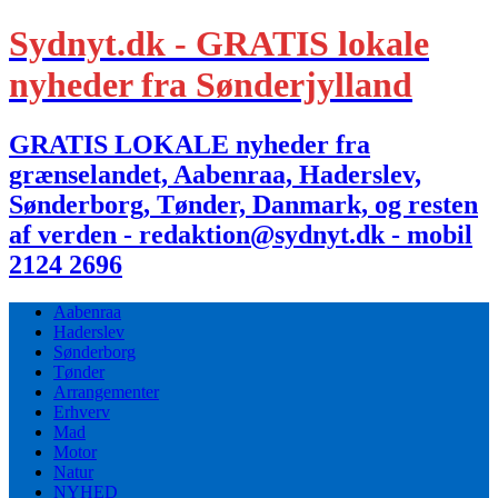
Sydnyt.dk - GRATIS lokale
nyheder fra Sønderjylland
GRATIS LOKALE nyheder fra
grænselandet, Aabenraa, Haderslev,
Sønderborg, Tønder, Danmark, og resten
af verden - redaktion@sydnyt.dk - mobil
2124 2696
Aabenraa
Haderslev
Sønderborg
Tønder
Arrangementer
Erhverv
Mad
Motor
Natur
NYHED