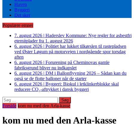
Haven
Byggeri
Det sker
Populære emner
7. august 2026
|
Haderslev Kommune: Nye regler for asbestfri
eternitplader fra 1. august 2026
6. august 2026
|
Politiet har lukket tilkørslen til rastepladsen
ved Øster Løgum på motorvejen i nordgående spor torsdag
aften
6. august 2026
|
Forurening på Cheminovas gamle
fabriksgrund bliver nu indkapslet
6. august 2026
|
DM i Ballonflyvning 2026 – Sådan kan du
også se de flotte balloner når de starter
6. august 2026
|
Byggeri: Biokul i letklinkerblokke skal
reducere CO₂-aftrykket i dansk byggeri
Søg
efter:
Forside
kom nu med den Arla-kasse
kom nu med den Arla-kasse