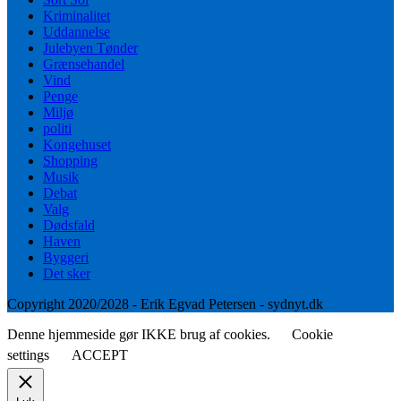
Kriminalitet
Uddannelse
Julebyen Tønder
Grænsehandel
Vind
Penge
Miljø
politi
Kongehuset
Shopping
Musik
Debat
Valg
Dødsfald
Haven
Byggeri
Det sker
Copyright 2020/2028 - Erik Egvad Petersen - sydnyt.dk
Denne hjemmeside gør IKKE brug af cookies.
Cookie
settings
ACCEPT