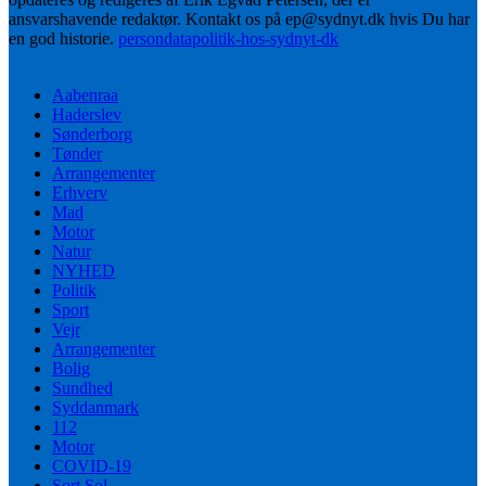
ansvarshavende redaktør. Kontakt os på ep@sydnyt.dk hvis Du har
en god historie.
persondatapolitik-hos-sydnyt-dk
Aabenraa
Haderslev
Sønderborg
Tønder
Arrangementer
Erhverv
Mad
Motor
Natur
NYHED
Politik
Sport
Vejr
Arrangementer
Bolig
Sundhed
Syddanmark
112
Motor
COVID-19
Sort Sol