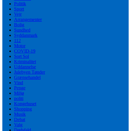
Politik
Sport
Vejr
Arrangementer
Bolig
Sundhed
Syddanmark
112
Motor
COVID-19
Sort Sol
Kriminalitet
Uddannelse
Julebyen Tønder
Grænsehandel
Vind
Penge
Miljø
politi
Kongehuset
Shopping
Musik
Debat
Valg
Dødsfald