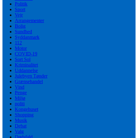
Politik
Sport
Vejr
Arrangementer
Bolig
Sundhed
Syddanmark
112
Motor
COVID-19
Sort Sol
Kriminalitet
Uddannelse
Julebyen Tønder
Grænsehandel
Vind
Penge
Miljø
politi
Kongehuset
Shopping
Musik
Debat
Valg
Dødsfald