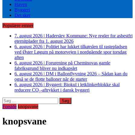
Haven
Byggeri
Det sker
Populære emner
7. august 2026
|
Haderslev Kommune: Nye regler for asbestfri
eternitplader fra 1. august 2026
6. august 2026
|
Politiet har lukket tilkørslen til rastepladsen
ved Øster Løgum på motorvejen i nordgående spor torsdag
aften
6. august 2026
|
Forurening på Cheminovas gamle
fabriksgrund bliver nu indkapslet
6. august 2026
|
DM i Ballonflyvning 2026 – Sådan kan du
også se de flotte balloner når de starter
6. august 2026
|
Byggeri: Biokul i letklinkerblokke skal
reducere CO₂-aftrykket i dansk byggeri
Søg
efter:
Forside
knopsvane
knopsvane