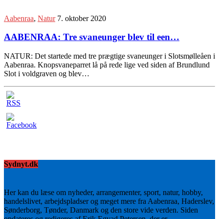
Aabenraa
,
Natur
7. oktober 2020
AABENRAA: Tre svaneunger blev til een…
NATUR: Det startede med tre prægtige svaneunger i Slotsmølleåen i
Aabenraa. Knopsvaneparret lå på rede lige ved siden af Brundlund
Slot i voldgraven og blev…
Sydnyt.dk
Her kan du læse om nyheder, arrangementer, sport, natur, hobby,
handelslivet, arbejdspladser og meget mere fra Aabenraa, Haderslev,
Sønderborg, Tønder, Danmark og den store vide verden. Siden
opdateres og redigeres af Erik Egvad Petersen, der er