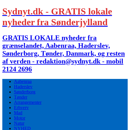
Sydnyt.dk - GRATIS lokale
nyheder fra Sønderjylland
GRATIS LOKALE nyheder fra
grænselandet, Aabenraa, Haderslev,
Sønderborg, Tønder, Danmark, og resten
af verden - redaktion@sydnyt.dk - mobil
2124 2696
Aabenraa
Haderslev
Sønderborg
Tønder
Arrangementer
Erhverv
Mad
Motor
Natur
NYHED