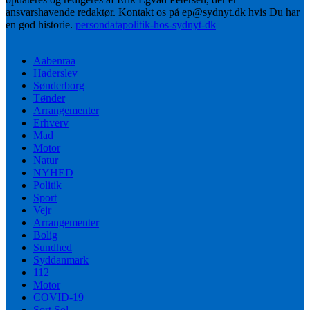
ansvarshavende redaktør. Kontakt os på ep@sydnyt.dk hvis Du har
en god historie.
persondatapolitik-hos-sydnyt-dk
Aabenraa
Haderslev
Sønderborg
Tønder
Arrangementer
Erhverv
Mad
Motor
Natur
NYHED
Politik
Sport
Vejr
Arrangementer
Bolig
Sundhed
Syddanmark
112
Motor
COVID-19
Sort Sol