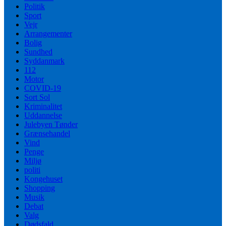
Politik
Sport
Vejr
Arrangementer
Bolig
Sundhed
Syddanmark
112
Motor
COVID-19
Sort Sol
Kriminalitet
Uddannelse
Julebyen Tønder
Grænsehandel
Vind
Penge
Miljø
politi
Kongehuset
Shopping
Musik
Debat
Valg
Dødsfald