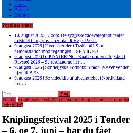
Haven
Byggeri
Det sker
Populære emner
10. august 2026
|
Coop: Tre sydjyske fødevareproducenter
indstillet til ny pris – heriblandt Højer Pølser
9. august 2026
|
Hvad sker der i Tyskland? Stor
demonstration mod regeringen – SE VIDEO
9. august 2026
|
OPDATERING: Knallert-orienteringsløb i
Ravsted 2026 – Se resultaterne her….
9. august 2026
|
Sønderjyske Fodbold: Simon Wæver vender
hjem til B.93
9. august 2026
|
Se videoklip af ulveangrebet i Nordjylland
her….
Søg
efter:
Forside
Kniplingsfestival 2025 i Tønder – 6. og 7. juni – har du fået
købt billet?
Kniplingsfestival 2025 i Tønder
– 6. og 7. juni – har du fået