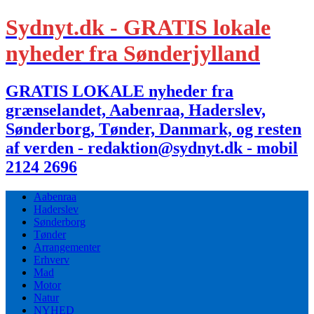
Sydnyt.dk - GRATIS lokale
nyheder fra Sønderjylland
GRATIS LOKALE nyheder fra
grænselandet, Aabenraa, Haderslev,
Sønderborg, Tønder, Danmark, og resten
af verden - redaktion@sydnyt.dk - mobil
2124 2696
Aabenraa
Haderslev
Sønderborg
Tønder
Arrangementer
Erhverv
Mad
Motor
Natur
NYHED