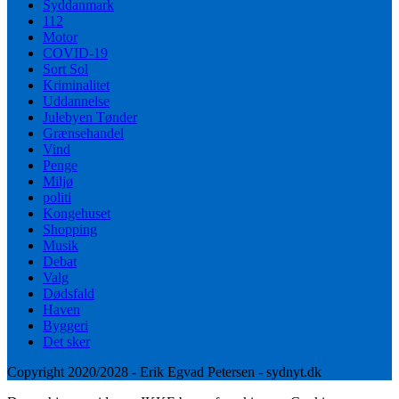
Syddanmark
112
Motor
COVID-19
Sort Sol
Kriminalitet
Uddannelse
Julebyen Tønder
Grænsehandel
Vind
Penge
Miljø
politi
Kongehuset
Shopping
Musik
Debat
Valg
Dødsfald
Haven
Byggeri
Det sker
Copyright 2020/2028 - Erik Egvad Petersen - sydnyt.dk