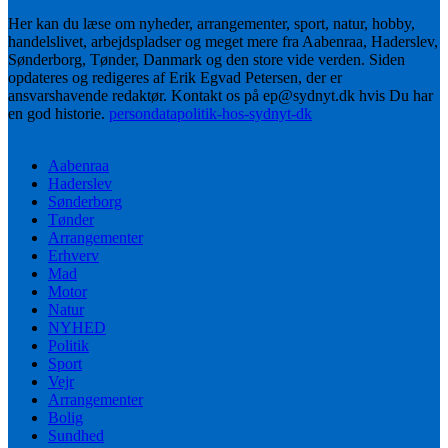
Her kan du læse om nyheder, arrangementer, sport, natur, hobby,
handelslivet, arbejdspladser og meget mere fra Aabenraa, Haderslev,
Sønderborg, Tønder, Danmark og den store vide verden. Siden
opdateres og redigeres af Erik Egvad Petersen, der er
ansvarshavende redaktør. Kontakt os på ep@sydnyt.dk hvis Du har
en god historie.
persondatapolitik-hos-sydnyt-dk
Aabenraa
Haderslev
Sønderborg
Tønder
Arrangementer
Erhverv
Mad
Motor
Natur
NYHED
Politik
Sport
Vejr
Arrangementer
Bolig
Sundhed