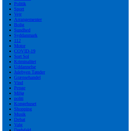
Politik
Sport
Vejr
Arrangementer
Bolig
Sundhed
Syddanmark
112
Motor
COVID-19
Sort Sol
Kriminalitet
Uddannelse
Julebyen Tønder
Grænsehandel
Vind
Penge
Miljø
politi
Kongehuset
Shopping
Musik
Debat
Valg
Dødsfald