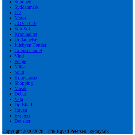
Sundhed
Syddanmark
112
Motor
COVID-19
Sort Sol
Kriminalitet
Uddannelse
Julebyen Tønder
Grænsehandel
Vind
Penge
Miljø
politi
Kongehuset
Shopping
Musik
Debat
Valg
Dødsfald
Haven
Byggeri
Det sker
Copyright 2020/2028 - Erik Egvad Petersen - sydnyt.dk