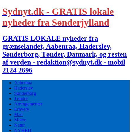
Sydnyt.dk - GRATIS lokale
nyheder fra Sønderjylland
GRATIS LOKALE nyheder fra
grænselandet, Aabenraa, Haderslev,
Sønderborg, Tønder, Danmark, og resten
af verden - redaktion@sydnyt.dk - mobil
2124 2696
Aabenraa
Haderslev
Sønderborg
Tønder
Arrangementer
Erhverv
Mad
Motor
Natur
NYHED