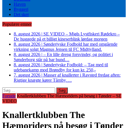
Haven
Byggeri
Det sker
Populære emner
8. august 2026
|
SE VIDEO – Mjøls Lystfiskeri Rødekro –
De huggede på et billigt kineserblink lørdag morgen
8. august 2026
|
Sønderjyske Fodbold har med omgående
virkning solgt Magnus Jensen til FC Midtjylland.
8. august 2026
|
– En lille dreng forsvinder, og politiet i
Sønderborg står på bar bund…
8. august 2026
|
Sønderjyske Fodbold: – Tag med til
udebanekamp mod Brøndby for kun kr. 250,-
7. august 2026
|
Masser af knallerter i Ravsted fredag aften:
Rigtige knægte kører Tårnby….
Søg
efter:
Forside
Knallertklubben The Hæmoriders på besøg i Tønder – SE
VIDEO
Knallertklubben The
Hæmoriders på besøg i Tønder