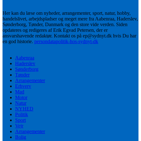
Her kan du læse om nyheder, arrangementer, sport, natur, hobby,
handelslivet, arbejdspladser og meget mere fra Aabenraa, Haderslev,
Sønderborg, Tønder, Danmark og den store vide verden. Siden
opdateres og redigeres af Erik Egvad Petersen, der er
ansvarshavende redaktør. Kontakt os på ep@sydnyt.dk hvis Du har
en god historie.
persondatapolitik-hos-sydnyt-dk
Aabenraa
Haderslev
Sønderborg
Tønder
Arrangementer
Erhverv
Mad
Motor
Natur
NYHED
Politik
Sport
Vejr
Arrangementer
Bolig