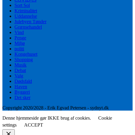
Sort Sol
Kriminalitet
Uddannelse
Julebyen Tønder
Grænsehandel
Vind
Penge
Miljø
politi
Kongehuset
Shopping
Musik
Debat
Valg
Dødsfald
Haven
Byggeri
Det sker
Copyright 2020/2028 - Erik Egvad Petersen - sydnyt.dk
Denne hjemmeside gør IKKE brug af cookies.
Cookie
settings
ACCEPT