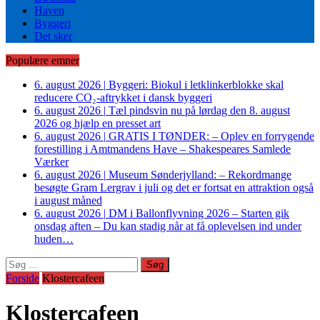
Haven
Byggeri
Det sker
Populære emner
6. august 2026
|
Byggeri: Biokul i letklinkerblokke skal
reducere CO₂-aftrykket i dansk byggeri
6. august 2026
|
Tæl pindsvin nu på lørdag den 8. august
2026 og hjælp en presset art
6. august 2026
|
GRATIS I TØNDER: – Oplev en forrygende
forestilling i Amtmandens Have – Shakespeares Samlede
Værker
6. august 2026
|
Museum Sønderjylland: – Rekordmange
besøgte Gram Lergrav i juli og det er fortsat en attraktion også
i august måned
6. august 2026
|
DM i Ballonflyvning 2026 – Starten gik
onsdag aften – Du kan stadig når at få oplevelsen ind under
huden…
Søg
efter:
Forside
Klostercafeen
Klostercafeen