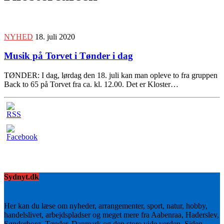
NYHED
18. juli 2020
Musik på Torvet i Tønder i dag
TØNDER: I dag, lørdag den 18. juli kan man opleve to fra gruppen
Back to 65 på Torvet fra ca. kl. 12.00. Det er Kloster…
Sydnyt.dk
Her kan du læse om nyheder, arrangementer, sport, natur, hobby,
handelslivet, arbejdspladser og meget mere fra Aabenraa, Haderslev,
Sønderborg, Tønder, Danmark og den store vide verden. Siden