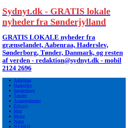
Sydnyt.dk - GRATIS lokale
nyheder fra Sønderjylland
GRATIS LOKALE nyheder fra
grænselandet, Aabenraa, Haderslev,
Sønderborg, Tønder, Danmark, og resten
af verden - redaktion@sydnyt.dk - mobil
2124 2696
Aabenraa
Haderslev
Sønderborg
Tønder
Arrangementer
Erhverv
Mad
Motor
Natur
NYHED