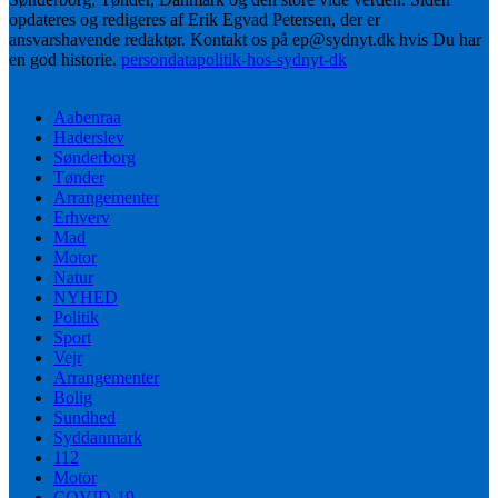
opdateres og redigeres af Erik Egvad Petersen, der er
ansvarshavende redaktør. Kontakt os på ep@sydnyt.dk hvis Du har
en god historie.
persondatapolitik-hos-sydnyt-dk
Aabenraa
Haderslev
Sønderborg
Tønder
Arrangementer
Erhverv
Mad
Motor
Natur
NYHED
Politik
Sport
Vejr
Arrangementer
Bolig
Sundhed
Syddanmark
112
Motor
COVID-19