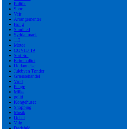
Politik
Sport
Vejr
Arrangementer
Bolig
Sundhed
Syddanmark
112
Motor
COVID-19
Sort Sol
Kriminalitet
Uddannelse
Julebyen Tønder
Grænsehandel
Vind
Penge
Miljø
politi
Kongehuset
Shopping
Musik
Debat
Valg
Dødsfald