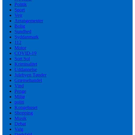
Politik
Sport
Vejr
Arrangementer
Bolig
Sundhed
Syddanmark
112
Motor
COVID-19
Sort Sol
Kriminalitet
Uddannelse
Julebyen Tønder
Grænsehandel
Vind
Penge
Miljø
politi
Kongehuset
Shopping
Musik
Debat
Valg
Dødsfald