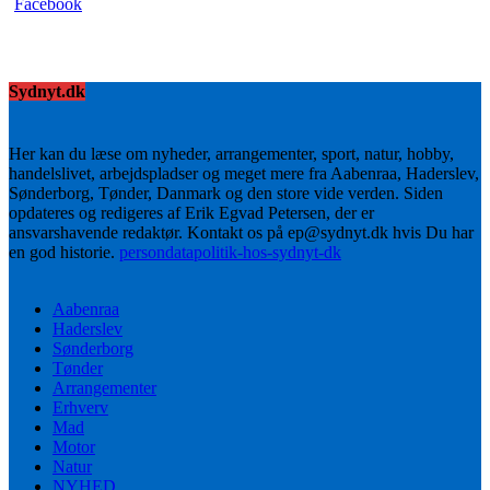
Sydnyt.dk
Her kan du læse om nyheder, arrangementer, sport, natur, hobby,
handelslivet, arbejdspladser og meget mere fra Aabenraa, Haderslev,
Sønderborg, Tønder, Danmark og den store vide verden. Siden
opdateres og redigeres af Erik Egvad Petersen, der er
ansvarshavende redaktør. Kontakt os på ep@sydnyt.dk hvis Du har
en god historie.
persondatapolitik-hos-sydnyt-dk
Aabenraa
Haderslev
Sønderborg
Tønder
Arrangementer
Erhverv
Mad
Motor
Natur
NYHED