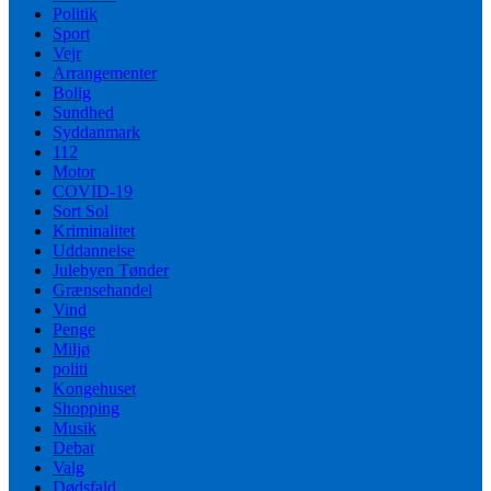
Politik
Sport
Vejr
Arrangementer
Bolig
Sundhed
Syddanmark
112
Motor
COVID-19
Sort Sol
Kriminalitet
Uddannelse
Julebyen Tønder
Grænsehandel
Vind
Penge
Miljø
politi
Kongehuset
Shopping
Musik
Debat
Valg
Dødsfald