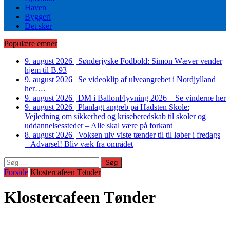
Haven
Byggeri
Det sker
Populære emner
9. august 2026
|
Sønderjyske Fodbold: Simon Wæver vender
hjem til B.93
9. august 2026
|
Se videoklip af ulveangrebet i Nordjylland
her….
9. august 2026
|
DM i BallonFlyvning 2026 – Se vinderne her
9. august 2026
|
Planlagt angreb på Hadsten Skole:
Vejledning om sikkerhed og kriseberedskab til skoler og
uddannelsessteder – Alle skal være på forkant
8. august 2026
|
Voksen ulv viste tænder til til løber i fredags
– Advarsel! Bliv væk fra området
Søg
efter:
Forside
Klostercafeen Tønder
Klostercafeen Tønder