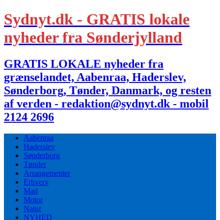
Sydnyt.dk - GRATIS lokale
nyheder fra Sønderjylland
GRATIS LOKALE nyheder fra
grænselandet, Aabenraa, Haderslev,
Sønderborg, Tønder, Danmark, og resten
af verden - redaktion@sydnyt.dk - mobil
2124 2696
Aabenraa
Haderslev
Sønderborg
Tønder
Arrangementer
Erhverv
Mad
Motor
Natur
NYHED