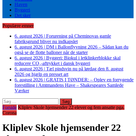
Haven
Byggeri
Det sker
Populære emner
6. august 2026
|
Forurening på Cheminovas gamle
fabriksgrund bliver nu indkapslet
6. august 2026
|
DM i Ballonflyvning 2026 – Sådan kan du
også se de flotte balloner når de starter
6. august 2026
|
Byggeri: Biokul i letklinkerblokke skal
reducere CO₂-aftrykket i dansk byggeri
6. august 2026
|
Tæl pindsvin nu på lørdag den 8. august
2026 og hjælp en presset art
6. august 2026
|
GRATIS I TØNDER: – Oplev en forrygende
forestilling i Amtmandens Have – Shakespeares Samlede
Værker
Søg
efter:
Forside
Kliplev Skole hjemsender 22 elever og fem ansatte pga.
Corona
Kliplev Skole hjemsender 22