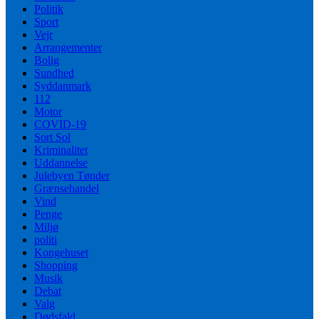
Politik
Sport
Vejr
Arrangementer
Bolig
Sundhed
Syddanmark
112
Motor
COVID-19
Sort Sol
Kriminalitet
Uddannelse
Julebyen Tønder
Grænsehandel
Vind
Penge
Miljø
politi
Kongehuset
Shopping
Musik
Debat
Valg
Dødsfald