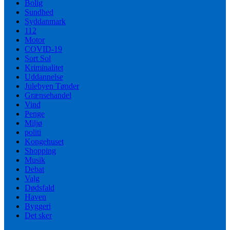
Bolig
Sundhed
Syddanmark
112
Motor
COVID-19
Sort Sol
Kriminalitet
Uddannelse
Julebyen Tønder
Grænsehandel
Vind
Penge
Miljø
politi
Kongehuset
Shopping
Musik
Debat
Valg
Dødsfald
Haven
Byggeri
Det sker