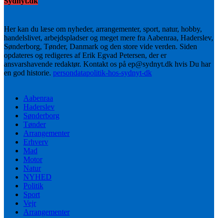
Sydnyt.dk
Her kan du læse om nyheder, arrangementer, sport, natur, hobby,
handelslivet, arbejdspladser og meget mere fra Aabenraa, Haderslev,
Sønderborg, Tønder, Danmark og den store vide verden. Siden
opdateres og redigeres af Erik Egvad Petersen, der er
ansvarshavende redaktør. Kontakt os på ep@sydnyt.dk hvis Du har
en god historie.
persondatapolitik-hos-sydnyt-dk
Aabenraa
Haderslev
Sønderborg
Tønder
Arrangementer
Erhverv
Mad
Motor
Natur
NYHED
Politik
Sport
Vejr
Arrangementer