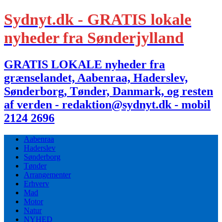
Sydnyt.dk - GRATIS lokale
nyheder fra Sønderjylland
GRATIS LOKALE nyheder fra
grænselandet, Aabenraa, Haderslev,
Sønderborg, Tønder, Danmark, og resten
af verden - redaktion@sydnyt.dk - mobil
2124 2696
Aabenraa
Haderslev
Sønderborg
Tønder
Arrangementer
Erhverv
Mad
Motor
Natur
NYHED