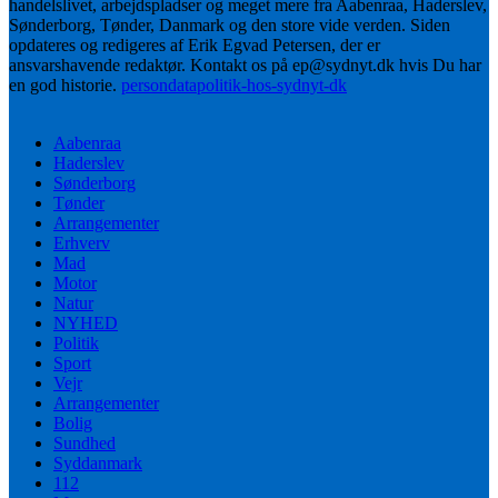
handelslivet, arbejdspladser og meget mere fra Aabenraa, Haderslev,
Sønderborg, Tønder, Danmark og den store vide verden. Siden
opdateres og redigeres af Erik Egvad Petersen, der er
ansvarshavende redaktør. Kontakt os på ep@sydnyt.dk hvis Du har
en god historie.
persondatapolitik-hos-sydnyt-dk
Aabenraa
Haderslev
Sønderborg
Tønder
Arrangementer
Erhverv
Mad
Motor
Natur
NYHED
Politik
Sport
Vejr
Arrangementer
Bolig
Sundhed
Syddanmark
112