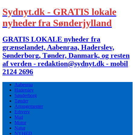
Sydnyt.dk - GRATIS lokale
nyheder fra Sønderjylland
GRATIS LOKALE nyheder fra
grænselandet, Aabenraa, Haderslev,
Sønderborg, Tønder, Danmark, og resten
af verden - redaktion@sydnyt.dk - mobil
2124 2696
Aabenraa
Haderslev
Sønderborg
Tønder
Arrangementer
Erhverv
Mad
Motor
Natur
NYHED