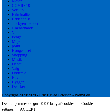
Motor
COVID-19
Sort Sol
Kriminalitet
Uddannelse
Julebyen Tønder
Grænsehandel
Vind
Penge
Miljø
politi
Kongehuset
Shopping
Musik
Debat
Valg
Dødsfald
Haven
Byggeri
Det sker
Copyright 2020/2028 - Erik Egvad Petersen - sydnyt.dk
Denne hjemmeside gør IKKE brug af cookies.
Cookie
settings
ACCEPT