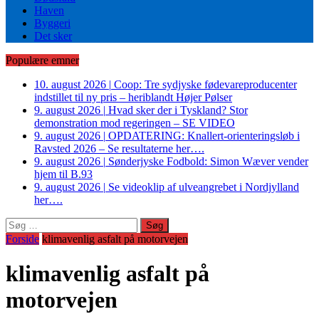
Haven
Byggeri
Det sker
Populære emner
10. august 2026
|
Coop: Tre sydjyske fødevareproducenter
indstillet til ny pris – heriblandt Højer Pølser
9. august 2026
|
Hvad sker der i Tyskland? Stor
demonstration mod regeringen – SE VIDEO
9. august 2026
|
OPDATERING: Knallert-orienteringsløb i
Ravsted 2026 – Se resultaterne her….
9. august 2026
|
Sønderjyske Fodbold: Simon Wæver vender
hjem til B.93
9. august 2026
|
Se videoklip af ulveangrebet i Nordjylland
her….
Søg
efter:
Forside
klimavenlig asfalt på motorvejen
klimavenlig asfalt på
motorvejen