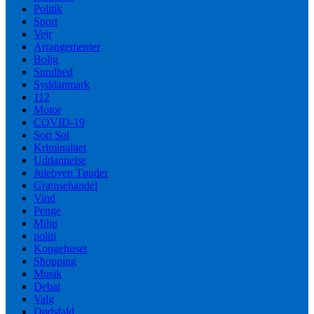
Politik
Sport
Vejr
Arrangementer
Bolig
Sundhed
Syddanmark
112
Motor
COVID-19
Sort Sol
Kriminalitet
Uddannelse
Julebyen Tønder
Grænsehandel
Vind
Penge
Miljø
politi
Kongehuset
Shopping
Musik
Debat
Valg
Dødsfald