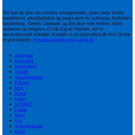
Her kan du læse om nyheder, arrangementer, sport, natur, hobby,
handelslivet, arbejdspladser og meget mere fra Aabenraa, Haderslev,
Sønderborg, Tønder, Danmark og den store vide verden. Siden
opdateres og redigeres af Erik Egvad Petersen, der er
ansvarshavende redaktør. Kontakt os på ep@sydnyt.dk hvis Du har
en god historie.
persondatapolitik-hos-sydnyt-dk
Aabenraa
Haderslev
Sønderborg
Tønder
Arrangementer
Erhverv
Mad
Motor
Natur
NYHED
Politik
Sport
Vejr
Arrangementer
Bolig