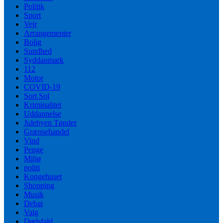
Politik
Sport
Vejr
Arrangementer
Bolig
Sundhed
Syddanmark
112
Motor
COVID-19
Sort Sol
Kriminalitet
Uddannelse
Julebyen Tønder
Grænsehandel
Vind
Penge
Miljø
politi
Kongehuset
Shopping
Musik
Debat
Valg
Dødsfald