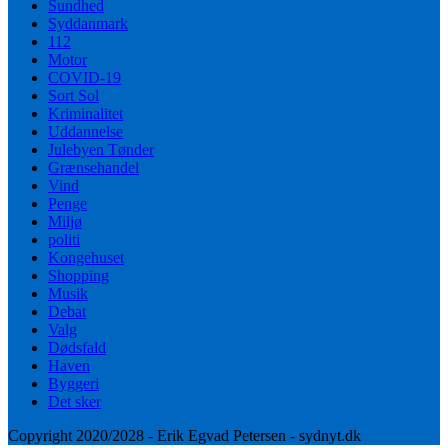
Sundhed
Syddanmark
112
Motor
COVID-19
Sort Sol
Kriminalitet
Uddannelse
Julebyen Tønder
Grænsehandel
Vind
Penge
Miljø
politi
Kongehuset
Shopping
Musik
Debat
Valg
Dødsfald
Haven
Byggeri
Det sker
Copyright 2020/2028 - Erik Egvad Petersen - sydnyt.dk