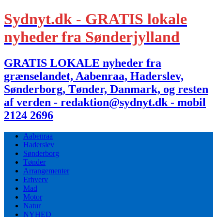
Sydnyt.dk - GRATIS lokale
nyheder fra Sønderjylland
GRATIS LOKALE nyheder fra
grænselandet, Aabenraa, Haderslev,
Sønderborg, Tønder, Danmark, og resten
af verden - redaktion@sydnyt.dk - mobil
2124 2696
Aabenraa
Haderslev
Sønderborg
Tønder
Arrangementer
Erhverv
Mad
Motor
Natur
NYHED