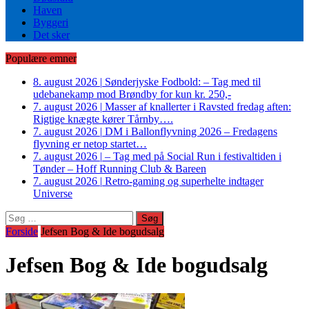
Haven
Byggeri
Det sker
Populære emner
8. august 2026
|
Sønderjyske Fodbold: – Tag med til
udebanekamp mod Brøndby for kun kr. 250,-
7. august 2026
|
Masser af knallerter i Ravsted fredag aften:
Rigtige knægte kører Tårnby….
7. august 2026
|
DM i Ballonflyvning 2026 – Fredagens
flyvning er netop startet…
7. august 2026
|
– Tag med på Social Run i festivaltiden i
Tønder – Hoff Running Club & Bareen
7. august 2026
|
Retro-gaming og superhelte indtager
Universe
Søg
efter:
Forside
Jefsen Bog & Ide bogudsalg
Jefsen Bog & Ide bogudsalg