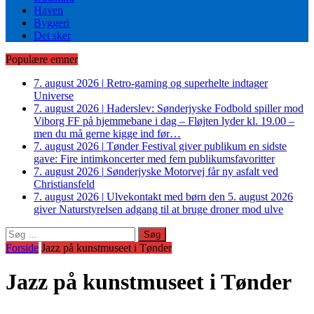
Haven
Byggeri
Det sker
Populære emner
7. august 2026
|
Retro-gaming og superhelte indtager
Universe
7. august 2026
|
Haderslev: Sønderjyske Fodbold spiller mod
Viborg FF på hjemmebane i dag – Fløjten lyder kl. 19.00 –
men du må gerne kigge ind før…
7. august 2026
|
Tønder Festival giver publikum en sidste
gave: Fire intimkoncerter med fem publikumsfavoritter
7. august 2026
|
Sønderjyske Motorvej får ny asfalt ved
Christiansfeld
7. august 2026
|
Ulvekontakt med børn den 5. august 2026
giver Naturstyrelsen adgang til at bruge droner mod ulve
Søg
efter:
Forside
Jazz på kunstmuseet i Tønder
Jazz på kunstmuseet i Tønder