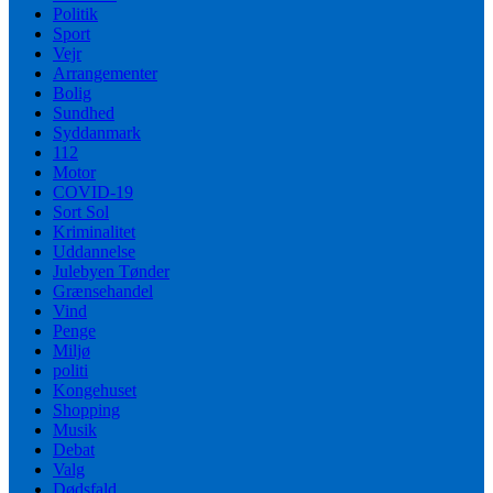
Politik
Sport
Vejr
Arrangementer
Bolig
Sundhed
Syddanmark
112
Motor
COVID-19
Sort Sol
Kriminalitet
Uddannelse
Julebyen Tønder
Grænsehandel
Vind
Penge
Miljø
politi
Kongehuset
Shopping
Musik
Debat
Valg
Dødsfald