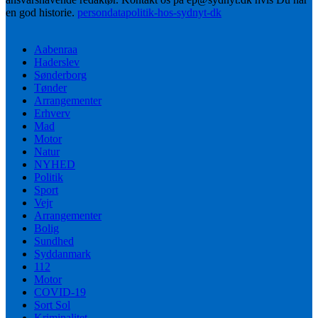
en god historie.
persondatapolitik-hos-sydnyt-dk
Aabenraa
Haderslev
Sønderborg
Tønder
Arrangementer
Erhverv
Mad
Motor
Natur
NYHED
Politik
Sport
Vejr
Arrangementer
Bolig
Sundhed
Syddanmark
112
Motor
COVID-19
Sort Sol
Kriminalitet