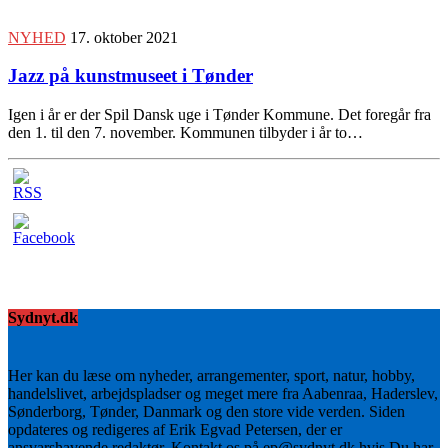
NYHED
17. oktober 2021
Jazz på kunstmuseet i Tønder
Igen i år er der Spil Dansk uge i Tønder Kommune. Det foregår fra
den 1. til den 7. november. Kommunen tilbyder i år to…
Sydnyt.dk
Her kan du læse om nyheder, arrangementer, sport, natur, hobby,
handelslivet, arbejdspladser og meget mere fra Aabenraa, Haderslev,
Sønderborg, Tønder, Danmark og den store vide verden. Siden
opdateres og redigeres af Erik Egvad Petersen, der er
ansvarshavende redaktør. Kontakt os på ep@sydnyt.dk hvis Du har