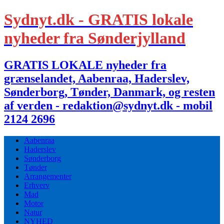
Sydnyt.dk - GRATIS lokale
nyheder fra Sønderjylland
GRATIS LOKALE nyheder fra
grænselandet, Aabenraa, Haderslev,
Sønderborg, Tønder, Danmark, og resten
af verden - redaktion@sydnyt.dk - mobil
2124 2696
Aabenraa
Haderslev
Sønderborg
Tønder
Arrangementer
Erhverv
Mad
Motor
Natur
NYHED