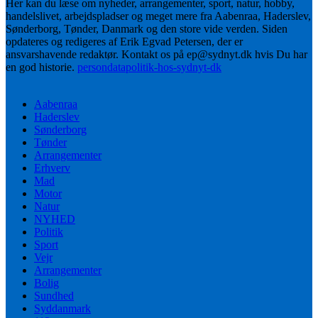
Her kan du læse om nyheder, arrangementer, sport, natur, hobby,
handelslivet, arbejdspladser og meget mere fra Aabenraa, Haderslev,
Sønderborg, Tønder, Danmark og den store vide verden. Siden
opdateres og redigeres af Erik Egvad Petersen, der er
ansvarshavende redaktør. Kontakt os på ep@sydnyt.dk hvis Du har
en god historie.
persondatapolitik-hos-sydnyt-dk
Aabenraa
Haderslev
Sønderborg
Tønder
Arrangementer
Erhverv
Mad
Motor
Natur
NYHED
Politik
Sport
Vejr
Arrangementer
Bolig
Sundhed
Syddanmark