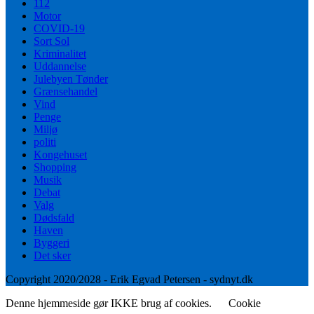
112
Motor
COVID-19
Sort Sol
Kriminalitet
Uddannelse
Julebyen Tønder
Grænsehandel
Vind
Penge
Miljø
politi
Kongehuset
Shopping
Musik
Debat
Valg
Dødsfald
Haven
Byggeri
Det sker
Copyright 2020/2028 - Erik Egvad Petersen - sydnyt.dk
Denne hjemmeside gør IKKE brug af cookies.
Cookie