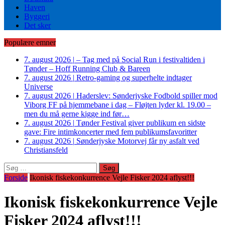
Haven
Byggeri
Det sker
Populære emner
7. august 2026
|
– Tag med på Social Run i festivaltiden i
Tønder – Hoff Running Club & Bareen
7. august 2026
|
Retro-gaming og superhelte indtager
Universe
7. august 2026
|
Haderslev: Sønderjyske Fodbold spiller mod
Viborg FF på hjemmebane i dag – Fløjten lyder kl. 19.00 –
men du må gerne kigge ind før…
7. august 2026
|
Tønder Festival giver publikum en sidste
gave: Fire intimkoncerter med fem publikumsfavoritter
7. august 2026
|
Sønderjyske Motorvej får ny asfalt ved
Christiansfeld
Søg
efter:
Forside
Ikonisk fiskekonkurrence Vejle Fisker 2024 aflyst!!!
Ikonisk fiskekonkurrence Vejle
Fisker 2024 aflyst!!!