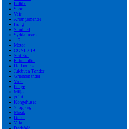
Politik
Sport
Vejr
Arrangementer
Bolig
Sundhed
Syddanmark
112
Motor
COVID-19
Sort Sol
Kriminalitet
Uddannelse
Julebyen Tønder
Grænsehandel
Vind
Penge
Miljø
politi
Kongehuset
Shopping
Musik
Debat
Valg
Dødsfald