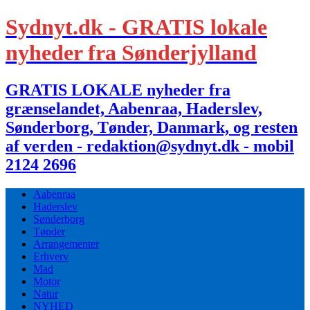
Sydnyt.dk - GRATIS lokale
nyheder fra Sønderjylland
GRATIS LOKALE nyheder fra
grænselandet, Aabenraa, Haderslev,
Sønderborg, Tønder, Danmark, og resten
af verden - redaktion@sydnyt.dk - mobil
2124 2696
Aabenraa
Haderslev
Sønderborg
Tønder
Arrangementer
Erhverv
Mad
Motor
Natur
NYHED