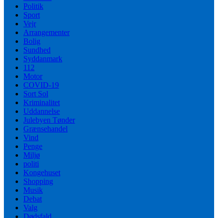
Politik
Sport
Vejr
Arrangementer
Bolig
Sundhed
Syddanmark
112
Motor
COVID-19
Sort Sol
Kriminalitet
Uddannelse
Julebyen Tønder
Grænsehandel
Vind
Penge
Miljø
politi
Kongehuset
Shopping
Musik
Debat
Valg
Dødsfald