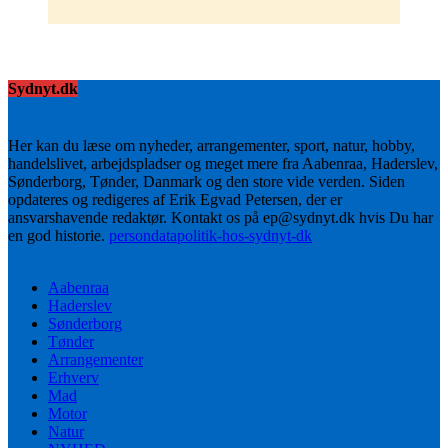
Sydnyt.dk
Her kan du læse om nyheder, arrangementer, sport, natur, hobby,
handelslivet, arbejdspladser og meget mere fra Aabenraa, Haderslev,
Sønderborg, Tønder, Danmark og den store vide verden. Siden
opdateres og redigeres af Erik Egvad Petersen, der er
ansvarshavende redaktør. Kontakt os på ep@sydnyt.dk hvis Du har
en god historie.
persondatapolitik-hos-sydnyt-dk
Aabenraa
Haderslev
Sønderborg
Tønder
Arrangementer
Erhverv
Mad
Motor
Natur