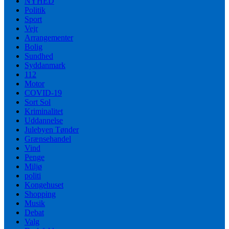
NYHED
Politik
Sport
Vejr
Arrangementer
Bolig
Sundhed
Syddanmark
112
Motor
COVID-19
Sort Sol
Kriminalitet
Uddannelse
Julebyen Tønder
Grænsehandel
Vind
Penge
Miljø
politi
Kongehuset
Shopping
Musik
Debat
Valg