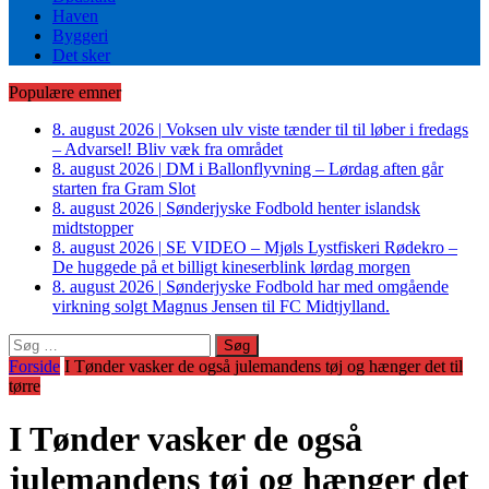
Haven
Byggeri
Det sker
Populære emner
8. august 2026
|
Voksen ulv viste tænder til til løber i fredags
– Advarsel! Bliv væk fra området
8. august 2026
|
DM i Ballonflyvning – Lørdag aften går
starten fra Gram Slot
8. august 2026
|
Sønderjyske Fodbold henter islandsk
midtstopper
8. august 2026
|
SE VIDEO – Mjøls Lystfiskeri Rødekro –
De huggede på et billigt kineserblink lørdag morgen
8. august 2026
|
Sønderjyske Fodbold har med omgående
virkning solgt Magnus Jensen til FC Midtjylland.
Søg
efter:
Forside
I Tønder vasker de også julemandens tøj og hænger det til
tørre
I Tønder vasker de også
julemandens tøj og hænger det