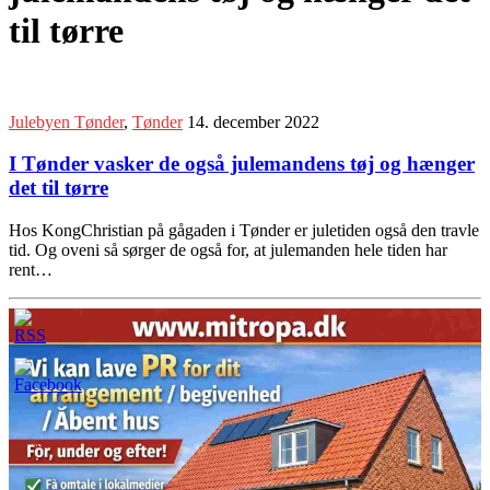
til tørre
Julebyen Tønder
,
Tønder
14. december 2022
I Tønder vasker de også julemandens tøj og hænger
det til tørre
Hos KongChristian på gågaden i Tønder er juletiden også den travle
tid. Og oveni så sørger de også for, at julemanden hele tiden har
rent…