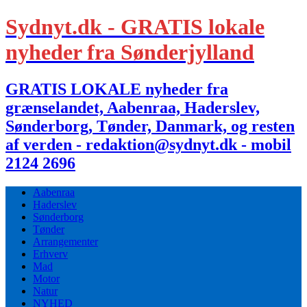
Sydnyt.dk - GRATIS lokale
nyheder fra Sønderjylland
GRATIS LOKALE nyheder fra
grænselandet, Aabenraa, Haderslev,
Sønderborg, Tønder, Danmark, og resten
af verden - redaktion@sydnyt.dk - mobil
2124 2696
Aabenraa
Haderslev
Sønderborg
Tønder
Arrangementer
Erhverv
Mad
Motor
Natur
NYHED