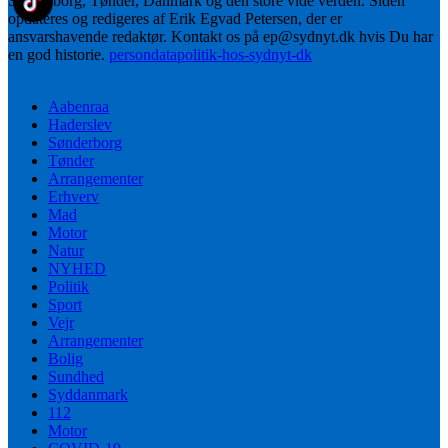
Sønderborg, Tønder, Danmark og den store vide verden. Siden
opdateres og redigeres af Erik Egvad Petersen, der er
ansvarshavende redaktør. Kontakt os på ep@sydnyt.dk hvis Du har
en god historie.
persondatapolitik-hos-sydnyt-dk
Aabenraa
Haderslev
Sønderborg
Tønder
Arrangementer
Erhverv
Mad
Motor
Natur
NYHED
Politik
Sport
Vejr
Arrangementer
Bolig
Sundhed
Syddanmark
112
Motor