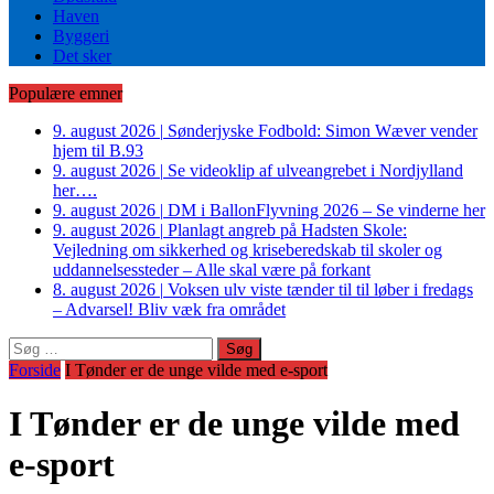
Haven
Byggeri
Det sker
Populære emner
9. august 2026
|
Sønderjyske Fodbold: Simon Wæver vender
hjem til B.93
9. august 2026
|
Se videoklip af ulveangrebet i Nordjylland
her….
9. august 2026
|
DM i BallonFlyvning 2026 – Se vinderne her
9. august 2026
|
Planlagt angreb på Hadsten Skole:
Vejledning om sikkerhed og kriseberedskab til skoler og
uddannelsessteder – Alle skal være på forkant
8. august 2026
|
Voksen ulv viste tænder til til løber i fredags
– Advarsel! Bliv væk fra området
Søg
efter:
Forside
I Tønder er de unge vilde med e-sport
I Tønder er de unge vilde med
e-sport