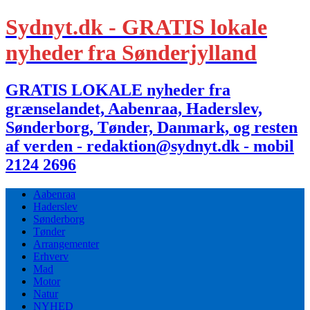
Sydnyt.dk - GRATIS lokale
nyheder fra Sønderjylland
GRATIS LOKALE nyheder fra
grænselandet, Aabenraa, Haderslev,
Sønderborg, Tønder, Danmark, og resten
af verden - redaktion@sydnyt.dk - mobil
2124 2696
Aabenraa
Haderslev
Sønderborg
Tønder
Arrangementer
Erhverv
Mad
Motor
Natur
NYHED