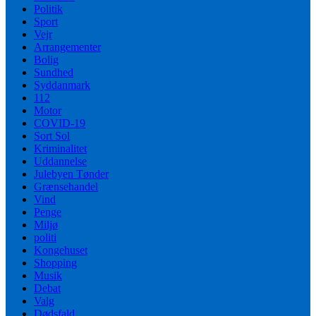
Politik
Sport
Vejr
Arrangementer
Bolig
Sundhed
Syddanmark
112
Motor
COVID-19
Sort Sol
Kriminalitet
Uddannelse
Julebyen Tønder
Grænsehandel
Vind
Penge
Miljø
politi
Kongehuset
Shopping
Musik
Debat
Valg
Dødsfald