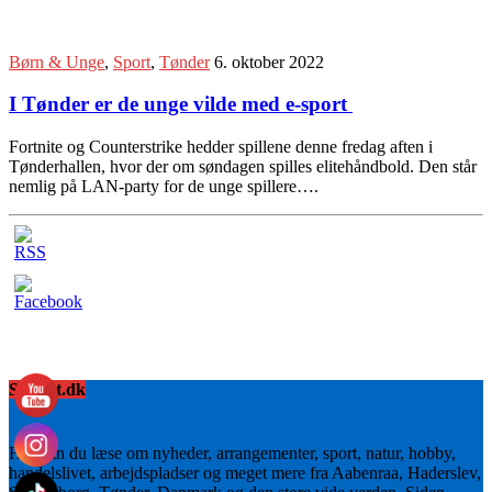
Børn & Unge
,
Sport
,
Tønder
6. oktober 2022
I Tønder er de unge vilde med e-sport
Fortnite og Counterstrike hedder spillene denne fredag aften i
Tønderhallen, hvor der om søndagen spilles elitehåndbold. Den står
nemlig på LAN-party for de unge spillere….
Sydnyt.dk
Her kan du læse om nyheder, arrangementer, sport, natur, hobby,
handelslivet, arbejdspladser og meget mere fra Aabenraa, Haderslev,