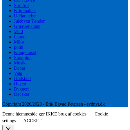
COVID-19
Sort Sol
Kriminalitet
Uddannelse
Julebyen Tønder
Grænsehandel
Vind
Penge
Miljø
politi
Kongehuset
Shopping
Musik
Debat
Valg
Dødsfald
Haven
Byggeri
Det sker
Copyright 2020/2028 - Erik Egvad Petersen - sydnyt.dk
Denne hjemmeside gør IKKE brug af cookies.
Cookie
settings
ACCEPT