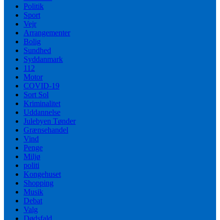
Politik
Sport
Vejr
Arrangementer
Bolig
Sundhed
Syddanmark
112
Motor
COVID-19
Sort Sol
Kriminalitet
Uddannelse
Julebyen Tønder
Grænsehandel
Vind
Penge
Miljø
politi
Kongehuset
Shopping
Musik
Debat
Valg
Dødsfald