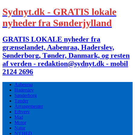
Sydnyt.dk - GRATIS lokale
nyheder fra Sønderjylland
GRATIS LOKALE nyheder fra
grænselandet, Aabenraa, Haderslev,
Sønderborg, Tønder, Danmark, og resten
af verden - redaktion@sydnyt.dk - mobil
2124 2696
Aabenraa
Haderslev
Sønderborg
Tønder
Arrangementer
Erhverv
Mad
Motor
Natur
NYHED