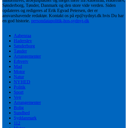
handelslivet, arbejdspladser og meget mere fra Aabenraa, Haderslev,
Sønderborg, Tønder, Danmark og den store vide verden. Siden
opdateres og redigeres af Erik Egvad Petersen, der er
ansvarshavende redaktør. Kontakt os på ep@sydnyt.dk hvis Du har
en god historie.
persondatapolitik-hos-sydnyt-dk
Aabenraa
Haderslev
Sønderborg
Tønder
Arrangementer
Erhverv
Mad
Motor
Natur
NYHED
Politik
Sport
Vejr
Arrangementer
Bolig
Sundhed
Syddanmark
112