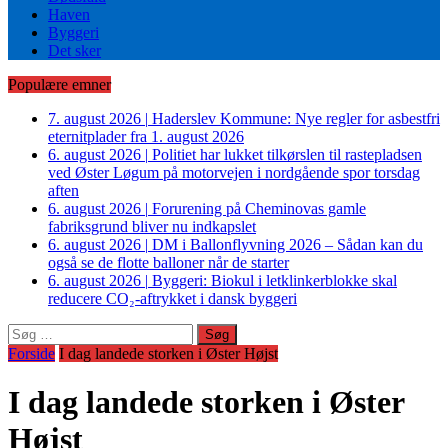
Haven
Byggeri
Det sker
Populære emner
7. august 2026
|
Haderslev Kommune: Nye regler for asbestfri
eternitplader fra 1. august 2026
6. august 2026
|
Politiet har lukket tilkørslen til rastepladsen
ved Øster Løgum på motorvejen i nordgående spor torsdag
aften
6. august 2026
|
Forurening på Cheminovas gamle
fabriksgrund bliver nu indkapslet
6. august 2026
|
DM i Ballonflyvning 2026 – Sådan kan du
også se de flotte balloner når de starter
6. august 2026
|
Byggeri: Biokul i letklinkerblokke skal
reducere CO₂-aftrykket i dansk byggeri
Søg
efter:
Forside
I dag landede storken i Øster Højst
I dag landede storken i Øster
Højst