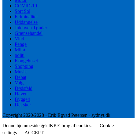
Motor
COVID-19
Sort Sol
Kriminalitet
Uddannelse
Julebyen Tønder
Grænsehandel
Vind
Penge
Miljø
politi
Kongehuset
Shopping
Musik
Debat
Valg
Dødsfald
Haven
Byggeri
Det sker
Copyright 2020/2028 - Erik Egvad Petersen - sydnyt.dk
Denne hjemmeside gør IKKE brug af cookies.
Cookie
settings
ACCEPT